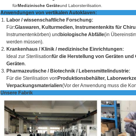
für
Medizinische Geräte
und Laborsterilisation.
Anwendungen von vertikalen Autoklaven:
Labor / wissenschaftliche Forschung:
Für:
Glaswaren, Kulturmedien, Instrumentenkits für Chiru
Instrumentenkörben) und
biologische Abfälle
(in Übereinsti
werden müssen).
Krankenhaus / Klinik / medizinische Einrichtungen:
Ideal zur Sterilisation
für die Herstellung von Geräten und 
Geräten
.
Pharmazeutische / Biotechnik / Lebensmittelindustrie:
Für die Sterilisation von
Produktionsbehälter, Laborwerkz
Verpackungsmaterialien
(Vor der Anwendung muss die Kompa
Unsere Fabrik