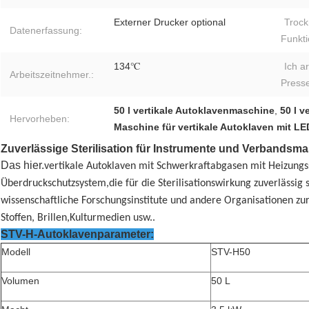
Externer Drucker optional
Trock
Datenerfassung:
Funkti
134℃
Ich ar
Arbeitszeitnehmer.:
Presse
50 l vertikale Autoklavenmaschine
,
50 l v
Hervorheben:
Maschine für vertikale Autoklaven mit L
Zuverlässige Sterilisation für Instrumente und Verbandsm
Das hier.
vertikale Autoklaven mit Schwerkraftabgasen mit Heizun
Überdruckschutzsystem,die für die Sterilisationswirkung zuverlässig s
wissenschaftliche Forschungsinstitute und andere Organisationen zur
Stoffen, Brillen,Kulturmedien usw..
STV-H-Autoklavenparameter:
Modell
STV-H50
Volumen
50 L