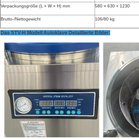
Verpackungsgröße (L × W × H) mm
580 × 630 × 1230
Brutto-/Nettogewicht
106/80 kg
Das STV-H Modell Autoklave Detaillierte Bilder: