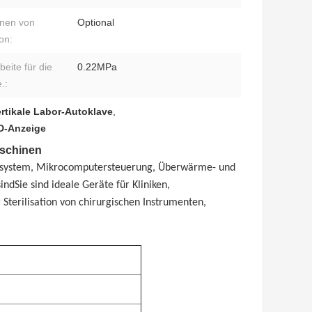
nen von
Optional
on:
beite für die
0.22MPa
.:
ertikale Labor-Autoklave
,
ED-Anzeige
aschinen
gssystem, Mikrocomputersteuerung, Überwärme- und
indSie sind ideale Geräte für Kliniken,
 Sterilisation von chirurgischen Instrumenten,