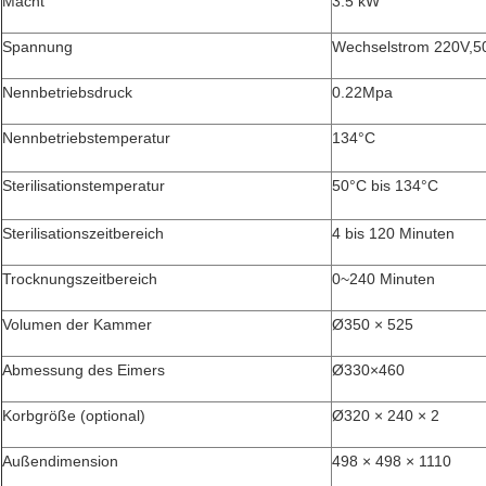
Macht
3.5 kW
Spannung
Wechselstrom 220V,
Nennbetriebsdruck
0.22Mpa
Nennbetriebstemperatur
134°C
Sterilisationstemperatur
50°C bis 134°C
Sterilisationszeitbereich
4 bis 120 Minuten
Trocknungszeitbereich
0~240 Minuten
Volumen der Kammer
Ø350 × 525
Abmessung des Eimers
Ø330×460
Korbgröße (optional)
Ø320 × 240 × 2
Außendimension
498 × 498 × 1110