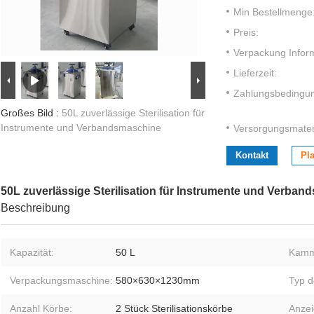
Min Bestellmenge
Preis:
Verpackung Infor
Lieferzeit:
Zahlungsbedingu
Großes Bild :
50L zuverlässige Sterilisation für
Instrumente und Verbandsmaschine
Versorgungsmateri
Kontakt
Pla
50L zuverlässige Sterilisation für Instrumente und Verba
Beschreibung
Kapazität:
50 L
Kamm
Verpackungsmaschine:
580×630×1230mm
Typ d
Anzahl Körbe:
2 Stück Sterilisationskörbe
Anzei