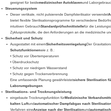
geeignet für beide
medizinischer Autoklaven
und Laborgebrauc
Steuerungssystem
Dieser vertikale, nicht pulsierende Dampfsterilisator verwendet
A
bietet flexible Sterilisationsprogramme für verschiedene Bedürfn
intuitiven Gebrauch
Standardprüfschnittstelle
für die Leistung
Zyklusprotokolle, die den Anforderungen an die medizinische u
Sicherheit und Schutz
Ausgestattet mit einem
Sicherheitsverriegelung
Der Gravitation
Schutzfunktionen
wie z. B.:
• Schutz vor Übertemperaturen
• Überdruckschutz
• Schutz vor niedrigem Wasserstand
• Schutz gegen Trockenverbrennung
Eine umfassende Planung gewährleistet
sichere Sterilisation 
Laborumgebungen
.
Sterilisations- und Trocknungsleistung
eingebaute Trocknungsfunktion für
Medizinische Verbandsmitt
kalten Luft
und
automatischer Dampfabgas nach Sterilisatio
Verfahren eine
Anzeige nach der Sterilisation
und
automatisch