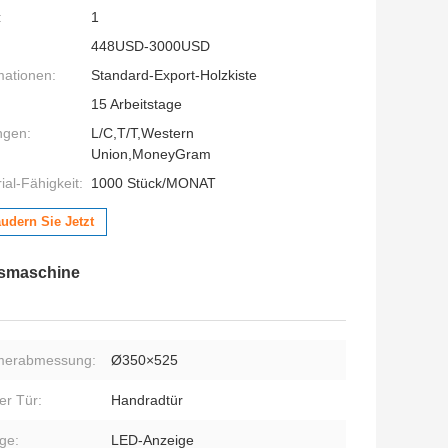
:
1
448USD-3000USD
mationen:
Standard-Export-Holzkiste
15 Arbeitstage
ngen:
L/C,T/T,Western
Union,MoneyGram
al-Fähigkeit:
1000 Stück/MONAT
udern Sie Jetzt
ndsmaschine
erabmessung:
Ø350×525
er Tür:
Handradtür
ge:
LED-Anzeige