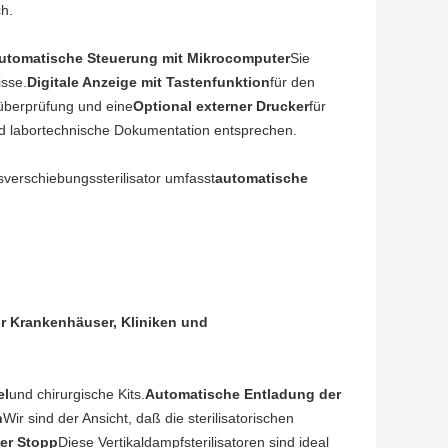
h.
utomatische Steuerung mit Mikrocomputer
Sie
isse.
Digitale Anzeige mit Tastenfunktion
für den
süberprüfung und eine
Optional externer Drucker
für
nd labortechnische Dokumentation entsprechen.
sverschiebungssterilisator umfasst
automatische
für Krankenhäuser, Kliniken und
el
und chirurgische Kits.
Automatische Entladung der
n
Wir sind der Ansicht, daß die sterilisatorischen
er Stopp
Diese Vertikaldampfsterilisatoren sind ideal