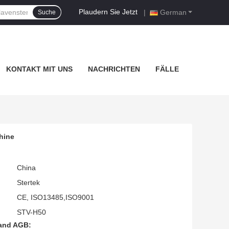
Plaudern Sie Jetzt
|
German
Suche
KONTAKT MIT UNS
NACHRICHTEN
FÄLLE
hine
China
Stertek
CE, ISO13485,ISO9001
STV-H50
and AGB: