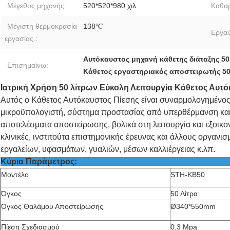
Μέγεθος μηχανής:
520*520*980 χιλ.
Καθαρ
Μέγιστη θερμοκρασία
138℃
Εργαζ
εργασίας.:
Αυτόκαυστος μηχανή κάθετης διάταξης 50
Επισημαίνω:
Κάθετος εργαστηριακός αποστειρωτής 50
Ιατρική Χρήση 50 λίτρων Εύκολη Λειτουργία Κάθετος Αυτ
Αυτός ο Κάθετος Αυτόκαυστος Πίεσης είναι συναρμολογημένο
μικροϋπολογιστή, σύστημα προστασίας από υπερθέρμανση και υ
αποτελέσματα αποστείρωσης, βολικά στη λειτουργία και εξοικον
κλινικές, ινστιτούτα επιστημονικής έρευνας και άλλους οργανι
εργαλείων, υφασμάτων, γυαλιών, μέσων καλλιέργειας κ.λπ.
Κύρια Παράμ
Μοντέλο
STH-KB50
Όγκος
50 Λίτρα
Όγκος Θαλάμου Αποστείρωσης
Ø340*550mm
Πίεση Σχεδιασμού
0.3
Mpa