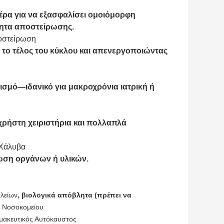
ρα για να εξασφαλίσει ομοιόμορφη
τητα αποστείρωσης.
ποστείρωση
 το τέλος του κύκλου και απενεργοποιώντας
ρισμό—ιδανικό για μακροχρόνια ιατρική ή
χρήστη χειριστήρια και πολλαπλά
 Χάλυβα
ωση οργάνων ή υλικών.
ογή:
αλείων
, βιολογικά απόβλητα (πρέπει να
 Νοσοκομείου
μακευτικός Αυτόκαυστος