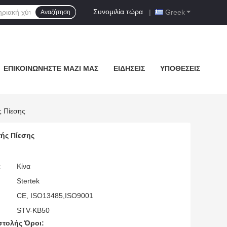
Συνομιλία τώρα
|
Greek
Αναζήτηση
ΕΠΙΚΟΙΝΩΝΉΣΤΕ ΜΑΖΊ ΜΑΣ
ΕΙΔΉΣΕΙΣ
ΥΠΟΘΈΣΕΙΣ
ς Πίεσης
τής Πίεσης
:
Κίνα
Stertek
CE, ISO13485,ISO9001
STV-KB50
τολής Όροι: