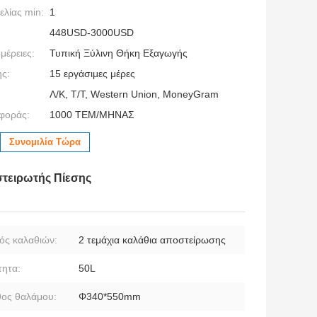
λίας min:
1
448USD-3000USD
μέρειες:
Τυπική Ξύλινη Θήκη Εξαγωγής
ς:
15 εργάσιμες μέρες
Λ/Κ, Τ/Τ, Western Union, MoneyGram
φοράς:
1000 ΤΕΜ/ΜΗΝΑΣ
Συνομιλία Τώρα
στειρωτής Πίεσης
ός καλαθιών:
2 τεμάχια καλάθια αποστείρωσης
τητα:
50L
ος θαλάμου:
Φ340*550mm