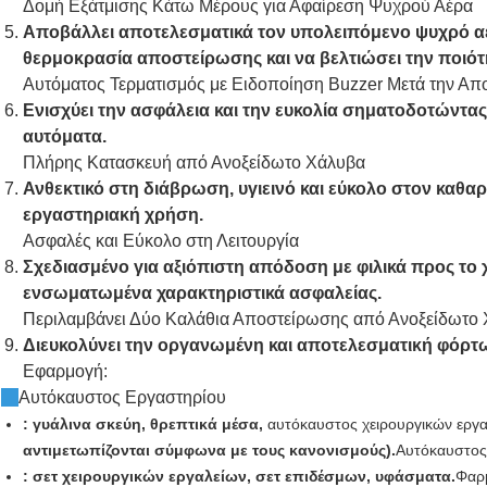
Δομή Εξάτμισης Κάτω Μέρους για Αφαίρεση Ψυχρού Αέρα
Αποβάλλει αποτελεσματικά τον υπολειπόμενο ψυχρό αέ
θερμοκρασία αποστείρωσης και να βελτιώσει την ποιό
Αυτόματος Τερματισμός με Ειδοποίηση Buzzer Μετά την Α
Ενισχύει την ασφάλεια και την ευκολία σηματοδοτώντας
αυτόματα.
Πλήρης Κατασκευή από Ανοξείδωτο Χάλυβα
Ανθεκτικό στη διάβρωση, υγιεινό και εύκολο στον καθα
εργαστηριακή χρήση.
Ασφαλές και Εύκολο στη Λειτουργία
Σχεδιασμένο για αξιόπιστη απόδοση με φιλικά προς το 
ενσωματωμένα χαρακτηριστικά ασφαλείας.
Περιλαμβάνει Δύο Καλάθια Αποστείρωσης από Ανοξείδωτο
Διευκολύνει την οργανωμένη και αποτελεσματική φόρτ
Εφαρμ
Αυτόκαυστος Εργαστηρίου
: γυάλινα σκεύη, θρεπτικά μέσα,
αυτόκαυστος χειρουργικών εργ
αντιμετωπίζονται σύμφωνα με τους κανονισμούς).
Αυτόκαυστος
: σετ χειρουργικών εργαλείων, σετ επιδέσμων, υφάσματα.
Φαρ