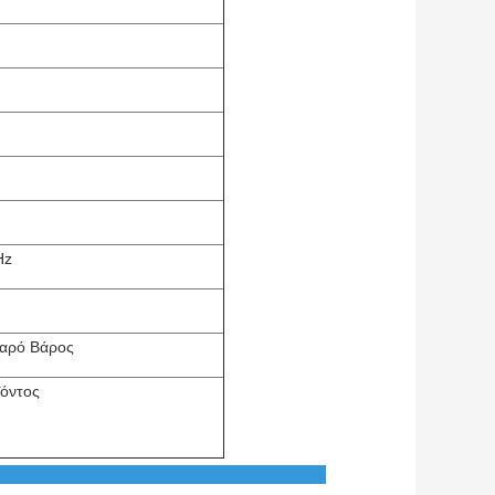
Hz
θαρό Βάρος
ειες Προϊόντος
Προϊόντος: