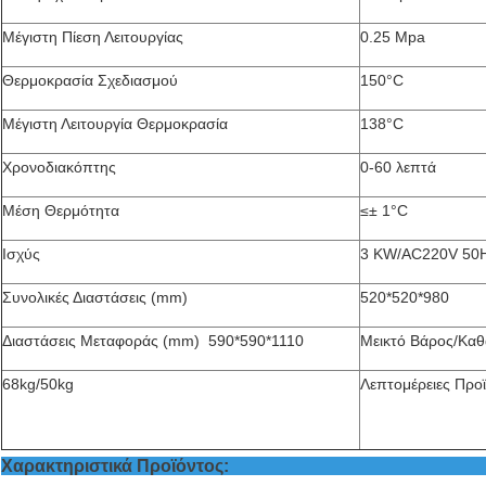
Μέγιστη Πίεση Λειτουργίας
0.25
Mpa
Θερμοκρασία Σχεδιασμού
150°C
Μέγιστη Λειτουργία
Θερμοκρασία
138°C
Χρονοδιακόπτης
0-60 λεπτά
Μέση Θερμότητα
≤± 1°C
Ισχύς
3 KW/AC220V 50
Συνολικές Διαστάσεις (mm)
520*520*980
Διαστάσεις Μεταφοράς (mm)
590*590*1110
Μεικτό Βάρος/Κα
68kg/50kg
Λεπτομέρ
Χαρακτηριστικά 