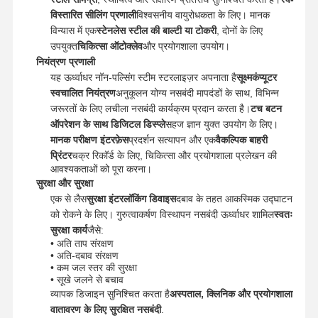
विस्तारित सीलिंग प्रणाली
विश्वसनीय वायुरोधकता के लिए। मानक
विन्यास में एक
स्टेनलेस स्टील की बाल्टी या टोकरी
, दोनों के लिए
कारखाने का दौरा
गुणवत्ता नियंत्रण
हमसे संपर्क करें
समाचार
उपयुक्त
चिकित्सा ऑटोक्लेव
और प्रयोगशाला उपयोग।
नियंत्रण प्रणाली
यह ऊर्ध्वाधर नॉन-पल्सिंग स्टीम स्टरलाइज़र अपनाता है
सूक्ष्मकंप्यूटर
स्वचालित नियंत्रण
अनुकूलन योग्य नसबंदी मापदंडों के साथ, विभिन्न
जरूरतों के लिए लचीला नसबंदी कार्यक्रम प्रदान करता है।
टच बटन
ऑपरेशन के साथ डिजिटल डिस्प्ले
सहज ज्ञान युक्त उपयोग के लिए।
मामले
मानक परीक्षण इंटरफ़ेस
प्रदर्शन सत्यापन और एक
वैकल्पिक बाहरी
प्रिंटर
चक्र रिकॉर्ड के लिए, चिकित्सा और प्रयोगशाला प्रलेखन की
क्षैतिज आटोक्लेव अजीवाणु
आवश्यकताओं को पूरा करना।
सुरक्षा और सुरक्षा
ऊर्ध्वाधर ऑटोक्लेव मशीन
एक से लैस
सुरक्षा इंटरलॉकिंग डिवाइस
दबाव के तहत आकस्मिक उद्घाटन
को रोकने के लिए। गुरुत्वाकर्षण विस्थापन नसबंदी ऊर्ध्वाधर शामिल
स्वतः
टेबल टॉप ऑटोक्लेव
सुरक्षा कार्य
जैसे:
• अति ताप संरक्षण
पोर्टेबल ऑटोक्लेव मशीन
• अति-दबाव संरक्षण
• कम जल स्तर की सुरक्षा
• सूखे जलने से बचाव
निम्न तापमान प्लाज्मा नसबंदी
व्यापक डिजाइन सुनिश्चित करता है
अस्पताल, क्लिनिक और प्रयोगशाला
वातावरण के लिए सुरक्षित नसबंदी
.
एथिलीन ऑक्साइड नसबंदी