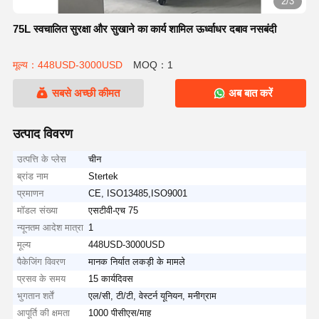
2/3
75L स्वचालित सुरक्षा और सुखाने का कार्य शामिल ऊर्ध्वाधर दबाव नसबंदी
मूल्य：448USD-3000USD
MOQ：1
सबसे अच्छी कीमत
अब बात करें
उत्पाद विवरण
उत्पत्ति के प्लेस
चीन
ब्रांड नाम
Stertek
प्रमाणन
CE, ISO13485,ISO9001
मॉडल संख्या
एसटीवी-एच 75
न्यूनतम आदेश मात्रा
1
मूल्य
448USD-3000USD
पैकेजिंग विवरण
मानक निर्यात लकड़ी के मामले
प्रसव के समय
15 कार्यदिवस
भुगतान शर्तें
एल/सी, टी/टी, वेस्टर्न यूनियन, मनीग्राम
आपूर्ति की क्षमता
1000 पीसीएस/माह