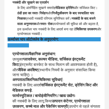
नसबंदी और सुखाने का प्रदर्शन
के लिए अंतर्निहित सुखाने समारोह
मेडिकल ड्रेसिंग
और सर्जिकल किट।
औषधीय नसबंदी
ठंडी हवा का स्वतः निर्वहन
और
निर्जंतुकीकरण के बाद स्वचालित भाप
निकास
प्रभावी नसबंदी परिणाम सुनिश्चित करें।
नसबंदी के बाद बजने
स्वचालित वॉशर डिसइन्फेक्टर
वाला अनुस्मारक
और
स्वतः रोक
उपयोगकर्ता की सुविधा को और बढ़ाता है,
इस ऊर्ध्वाधर भाप नसबंदी के लिए आदर्श बना रहा है
चिकित्सा उपकरण
और
CSSD उपकरण
प्रयोगशाला नसबंदी।
ऊर्ध्वाधर भाप ऑटोक्लेव के अनुप्रयोग:
जल उपचार उपकरण
सूखी कैबिनेट
प्रयोगशाला/वैज्ञानिक अनुसंधान:
उपयुक्त
ग्लासवेयर, कल्चर मीडिया, सर्जिकल इंस्ट्रूमेंट
प्रयोगशाला उपस्कर
किट
(इंस्ट्रूमेंट बास्केट के साथ मिलान की आवश्यकता होती है),
और
जैविक अपशिष्ट
(स्थानीय नियमों के अनुसार संसाधित किया
जाना चाहिए) ।
अस्पताल/क्लिनिक/चिकित्सा सुविधाएं:
नसबंदी के लिए आदर्श
सर्जिकल इंस्ट्रूमेंट सेट, ड्रेसिंग किट और
मेडिकल कपड़े
.
फार्मास्युटिकल / बायोइंजीनियरिंग / खाद्य उद्योगः
की नसबंदी के लिए लागू किया
उत्पादन कंटेनर, प्रयोगशाला
उपकरण, कच्चे माल और पैकेजिंग सामग्री
(उपयोग से पहले संगतता