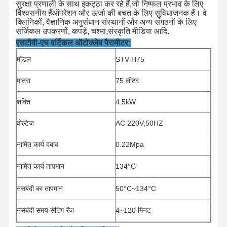
सुरक्षा प्रणाली के साथ इकट्ठा कर रहे हैं,जो निष्फल प्रभाव के लिए
विश्वसनीय हैंऑपरेशन और ऊर्जा की बचत के लिए सुविधाजनक हैं। वे
क्लिनिकों, वैज्ञानिक अनुसंधान संस्थानों और अन्य संगठनों के लिए
सर्जिकल उपकरणों, कपड़े, चश्मा,संस्कृति मीडिया आदि.
एसटीवी-एच वर्टिकल ऑटोक्लेव पैरामीटर:
मॉडल
STV-H75
मात्रा
75 लीटर
शक्ति
4.5kW
वोल्टेज
AC 220V,50HZ
नामित कार्य दबाव
0.22Mpa
नामित कार्य तापमान
134°C
नसबंदी का तापमान
50°C~134°C
नसबंदी समय सेटिंग रेंज
4~120 मिनट