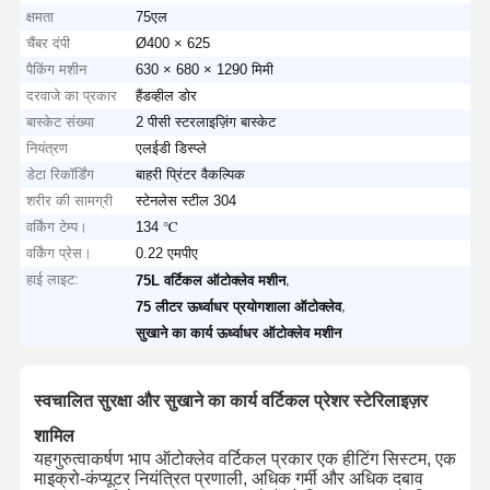
क्षमता
75एल
चैंबर दंपी
Ø400 × 625
पैकिंग मशीन
630 × 680 × 1290 मिमी
दरवाजे का प्रकार
हैंडव्हील डोर
बास्केट संख्या
2 पीसी स्टरलाइज़िंग बास्केट
नियंत्रण
एलईडी डिस्प्ले
डेटा रिकॉर्डिंग
बाहरी प्रिंटर वैकल्पिक
शरीर की सामग्री
स्टेनलेस स्टील 304
वर्किंग टेम्प।
134 ℃
वर्किंग प्रेस।
0.22 एमपीए
हाई लाइट:
,
75L वर्टिकल ऑटोक्लेव मशीन
,
75 लीटर ऊर्ध्वाधर प्रयोगशाला ऑटोक्लेव
सुखाने का कार्य ऊर्ध्वाधर ऑटोक्लेव मशीन
स्वचालित सुरक्षा और सुखाने का कार्य वर्टिकल प्रेशर स्टेरिलाइज़र
शामिल
यह
गुरुत्वाकर्षण भाप ऑटोक्लेव वर्टिकल प्रकार एक हीटिंग सिस्टम, एक
माइक्रो-कंप्यूटर नियंत्रित प्रणाली, अधिक गर्मी और अधिक दबाव