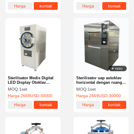
Harga
kontak
Harga
kontak
terbaik
terbaik
Sterilisator Medis Digital
Sterilisator uap autoklav
LED Display Otoklav
horizontal dengan ruang
Horisontal
persegi panjang
MOQ:
1set
MOQ:
1set
Harga:
2669USD-30000USD
Harga:
2669USD-30000USD
Harga
kontak
Harga
kontak
terbaik
terbaik
Rumah
Produk
Video
Tentang
Kami