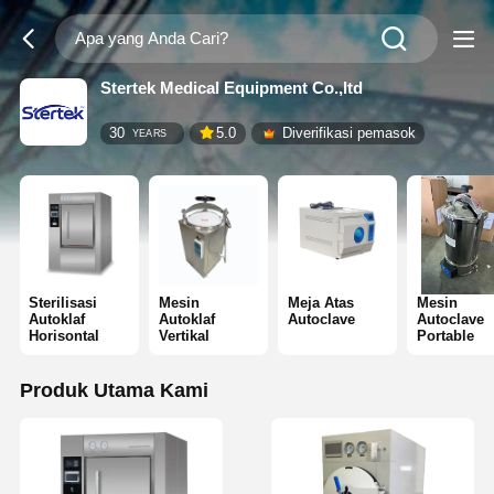
Stertek Medical Equipment Co.,ltd
30
5.0
Diverifikasi pemasok
YEARS
Sterilisasi
Mesin
Meja Atas
Mesin
Autoklaf
Autoklaf
Autoclave
Autoclave
Horisontal
Vertikal
Portable
Produk Utama Kami