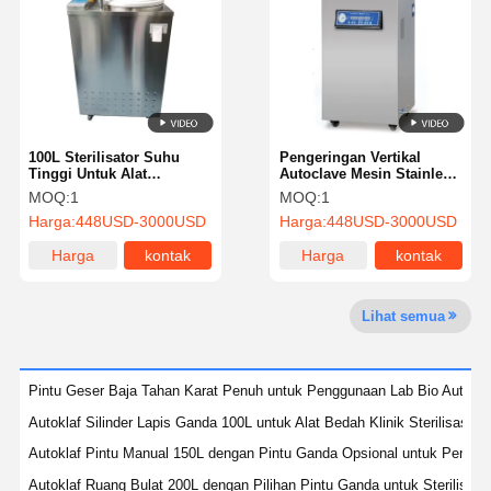
Tur Pabrik
Kontrol
Hubungi
Berita
Kualitas
Kami
100L Sterilisator Suhu
Pengeringan Vertikal
Tinggi Untuk Alat
Autoclave Mesin Stainless
Kerongkong Dengan Pintu
Steel multi fungsi
MOQ:
1
MOQ:
1
Roda Tangan
sterilisator uap
Harga:
448USD-3000USD
Harga:
448USD-3000USD
Kasus
Harga
kontak
Harga
kontak
terbaik
terbaik
Sterilisasi Autoklaf Horisontal
Lihat semua
Mesin Autoklaf Vertikal
Meja Atas Autoclave
Pintu Geser Baja Tahan Karat Penuh untuk Penggunaan Lab Bio Autokl
Autoklaf Silinder Lapis Ganda 100L untuk Alat Bedah Klinik Sterilisasi 
Mesin Autoclave Portable
Autoklaf Pintu Manual 150L dengan Pintu Ganda Opsional untuk Peng
Sterilisasi Plasma Suhu Rendah
Autoklaf Ruang Bulat 200L dengan Pilihan Pintu Ganda untuk Sterilisas