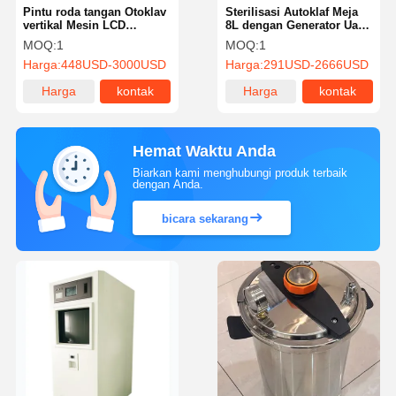
Pintu roda tangan Otoklav
Sterilisasi Autoklaf Meja
vertikal Mesin LCD
8L dengan Generator Uap
Tampilan Tekanan Uap
Internal Vakum Tiga Kali
MOQ:
1
MOQ:
1
Otoklav vertikal
Kelas B Sterilisasi Uap
Harga:
448USD-3000USD
Harga:
291USD-2666USD
Meja
Harga
kontak
Harga
kontak
terbaik
terbaik
Hemat Waktu Anda
Biarkan kami menghubungi produk terbaik
dengan Anda.
bicara sekarang