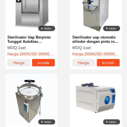
Sterilisator Uap Berpintu
Sterilisator uap otomatis
Tunggal Autoklav
silinder dengan pintu roda
Horisontal
tangan
MOQ:
1set
MOQ:
1set
Harga:
2669USD-30000USD
Harga:
2669USD-30000USD
Harga
kontak
Harga
kontak
terbaik
terbaik