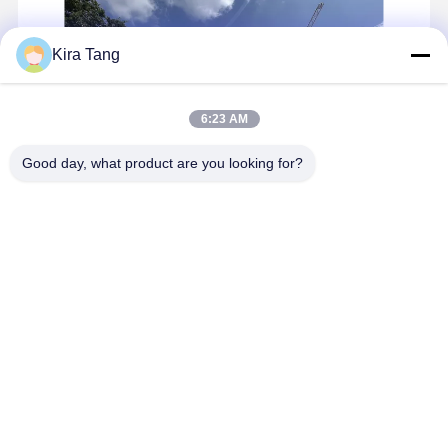
Autoklaf Baja Tahan Karat 400L untuk Penggunaan Jangka Panjang Ster
Kira Tang
6:23 AM
Good day, what product are you looking for?
Stertek Medical Equipment Co., Ltd. adalah salah satu produsen
sterilisasi dan peralatan medis terkemuka di Tiongkok. Dengan lebih
dari 20 tahun pengalaman industri, kami mengkhususkan diri dalam
desain, produksi, dan distribusi global alat ...
Pelajari lebih lanjut
Kirim pertanyaan
bicara sekarang
Rumah
Tentang kita
Hubungi kami
Desktop Site