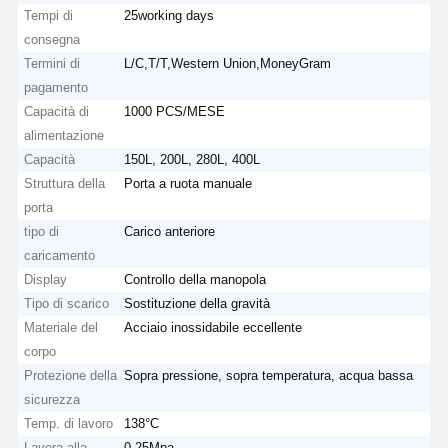
Tempi di
25working days
consegna
Termini di
L/C,T/T,Western Union,MoneyGram
pagamento
Capacità di
1000 PCS/MESE
alimentazione
Capacità
150L, 200L, 280L, 400L
Struttura della
Porta a ruota manuale
porta
tipo di
Carico anteriore
caricamento
Display
Controllo della manopola
Tipo di scarico
Sostituzione della gravità
Materiale del
Acciaio inossidabile eccellente
corpo
Protezione della
Sopra pressione, sopra temperatura, acqua bassa
sicurezza
Temp. di lavoro
138°C
Lavora alla
0.25Mpa