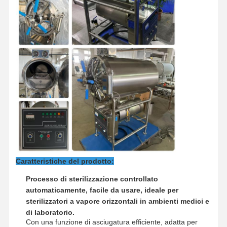
G.W/N.W.
320/240 kg
350/260 kg
Visita Alla
Controllo
Contattaci
Notizie
Fabbrica
Qualità
Casi
Sterilizzatore orizzontale dell'autoclave
Autoclave verticale
Caratteristiche del prodotto:
Autoclave da banco
Processo di sterilizzazione controllato
Macchina autoclave portatile
automaticamente, facile da usare, ideale per
sterilizzatori a vapore orizzontali in ambienti medici e
Sterilizzatore al plasma a bassa temperatura
di laboratorio.
Con una funzione di asciugatura efficiente, adatta per