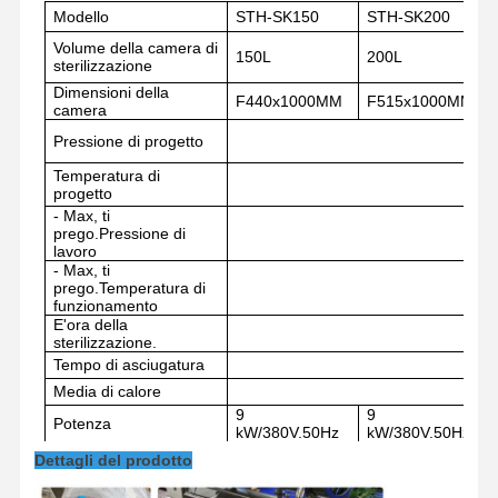
Modello
STH-SK150
STH-SK
200
Volume della camera di
150L
200L
sterilizzazione
Dimensioni della
F440x1000MM
F515x1000MM
camera
Pressione di progetto
0.
3
Temperatura di
1
5
progetto
- Max, ti
prego.
Pressione di
0.2
lavoro
- Max, ti
prego.
Temperatura di
13
funzionamento
E'ora della
0~9
sterilizzazione.
Tempo di asciugatura
0~9
Media di calore
≤ ±
9
9
Potenza
Casa
Prodotti
Video
Su Di Noi
kW
/380V.50Hz
kW
/380V.50Hz
Dimensione ((mm)
1400x600x1300
1400x670x1650
Dettagli del prodotto
Dimensione di
1550x750x1850
1560x820x1850
trasporto ((mm)