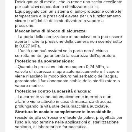
l'asciugatura di medici, che lo rende una scelta eccellente
Sterilizzatore dell'ossido di etilene
per autoclavi ospedalieri e sterilizzatori clinici.
Equipaggiato con un sistema di auto-protezione contro le
Sterilizzatori farmaceutici
temperature e le pressioni elevate per un funzionamento
sicuro e affidabile dello sterilizzatore a vapore a
pressione.
Disinfettore automatico per lavatrici
Meccanismo di blocco di sicurezza
:
- La porta dello sterilizzatore in autoclave non può essere
Attrezzature CSSD
aperta finché la pressione della camera non scende sotto
lo 0,027 MPa.
- L'unità non può avviarsi se la porta non è chiusa
Attrezzatura di trattamento delle acque
correttamente, garantendo la sicurezza dell'operatore.
Protezione da sovratensione
:
armadio di asciugatura
- Quando la pressione interna supera 0,24 MPa, la
valvola di sicurezza si apre automaticamente e il vapore
viene rilasciato in modo sicuro nel serbatoio dell'acqua,
Attrezzatura di laboratorio
garantendo il funzionamento stabile dello sterilizzatore a
vapore medico.
Protezione contro la scarsità d'acqua
:
- La corrente viene automaticamente interrotta e un
allarme viene attivato in caso di mancanza di acqua,
prolungando la vita utile della macchina autoclave.
Struttura in acciaio completamente inossidabile
,
resistente alla corrosione e facile da pulire, progettato per
l'uso a lungo termine nelle applicazioni di sterilizzazione
sanitaria, di laboratorio e farmaceutica.