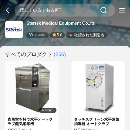
Stertek Medical Equipment Co.,ltd
30
5.0
確認された製造者
YEARS
すべてのプロダクト
(256)
直角室を持つ水平オートク
タッチスクリーン水平蒸気
ラブ蒸気消毒機
消毒器 オートクラブ