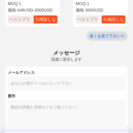
マニュアル
合機
MOQ:
1
MOQ:
1
価格:
448USD-3000USD
価格:
3600USD
ベストプラ
今雑談しな
ベストプラ
今雑談しな
工場見学
品質管理
お問い合わせ
ニュース
イス
さい
イス
さい
多くを見て下さい
メッセージ
事例
迅速に返信します
メールアドレス
横のオートクレーブの滅菌装置
垂直オートクレーブ
要件
卓上オートクレーブ
ポータブルオートクレーブ
低温プラズマ不妊剤