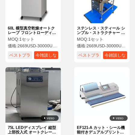
60L 横型真空乾燥オートク
ステンレス・スティール シ
レーブ フロントローディン
ンプル・ストラクチャー ホ
グ オートクレーブ 内蔵プリ
orizontal・オートクラブ・
MOQ:
1セット
MOQ:
1セット
ンター付き
ステリライザー
価格:
2669USD-30000USD
価格:
2669USD-30000USD
ベストプラ
今雑談しな
ベストプラ
今雑談しな
イス
さい
イス
さい
ホーム
製品
ビデオ
私たちについ
て
75L LEDディスプレイ 縦型
EF121-A カット・シール機
上部投入式 オートクレーブ
能付きデュアルプリント統