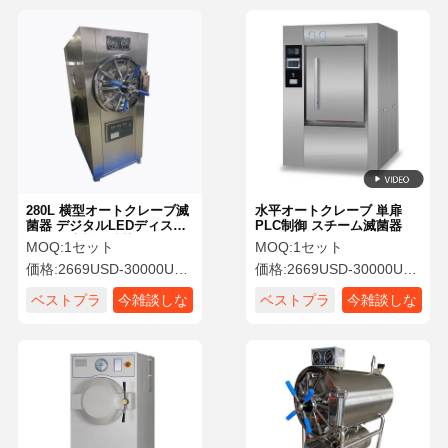
280L 横型オートクレーブ滅
水平オートクレーブ 単扉
菌器 デジタルLEDディスプ
PLC制御 スチーム滅菌器
レイ 医療機器滅菌器
MOQ:
1セット
MOQ:
1セット
価格:
2669USD-30000USD
価格:
2669USD-30000USD
ベストプラ
今雑談しな
ベストプラ
今雑談しな
イス
さい
イス
さい