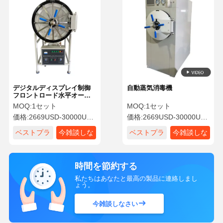
デジタルディスプレイ制御
自動蒸気消毒機
フロントロード水平オート
クラブ
MOQ:
1セット
MOQ:
1セット
価格:
2669USD-30000USD
価格:
2669USD-30000USD
ベストプラ
今雑談しな
ベストプラ
今雑談しな
イス
さい
イス
さい
時間を節約する
私たちはあなたと最高の製品に連絡しまし
ょう。
今雑談しなさい