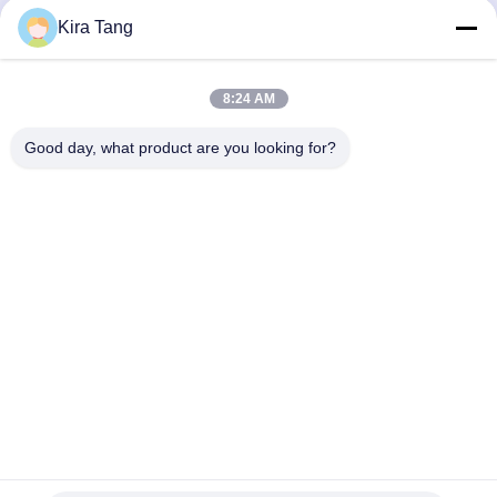
エチレン オキシドの滅菌装置
Kira Tang
続行
薬剤類の消毒剤
8:24 AM
自動洗濯機消毒機
私たちのカテゴリー
Good day, what product are you looking for?
CSSD機器
水処理装置
乾燥キャビネット
横のオートク
垂直オートク
卓上オートク
ポータブル
実験装置
レーブの滅菌
レーブ
レーブ
ートクレー
装置
Desktop Site
ホーム
企業情報
お問い合わせ
地図
プライバシーポリシー規約
品質
横のオートクレーブの滅菌装置
中国工場.Copyright © 2026