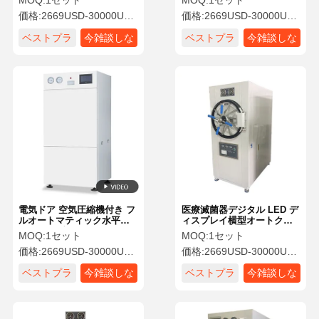
MOQ:
1セット
MOQ:
1セット
価格:
2669USD-30000USD
価格:
2669USD-30000USD
ベストプラ
今雑談しな
ベストプラ
今雑談しな
イス
さい
イス
さい
電気ドア 空気圧縮機付き フ
医療滅菌器デジタル LED デ
ルオートマティック水平オ
ィスプレイ横型オートクレ
ートクラブ
ーブ
MOQ:
1セット
MOQ:
1セット
価格:
2669USD-30000USD
価格:
2669USD-30000USD
ベストプラ
今雑談しな
ベストプラ
今雑談しな
イス
さい
イス
さい