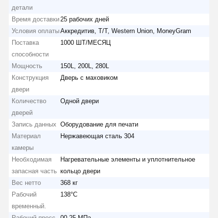
детали
Время доставки
25 рабочих дней
Условия оплаты
Аккредитив, T/T, Western Union, MoneyGram
Поставка
1000 ШТ/МЕСЯЦ
способности
Мощность
150L, 200L, 280L
Конструкция
Дверь с маховиком
двери
Количество
Одной двери
дверей
Запись данных
Оборудование для печати
Материал
Нержавеющая сталь 304
камеры
Необходимая
Нагревательные элементы и уплотнительное
запасная часть
кольцо двери
Вес нетто
368 кг
Рабочий
138°С
временный.
Рабочий пресс.
00,25 МПа