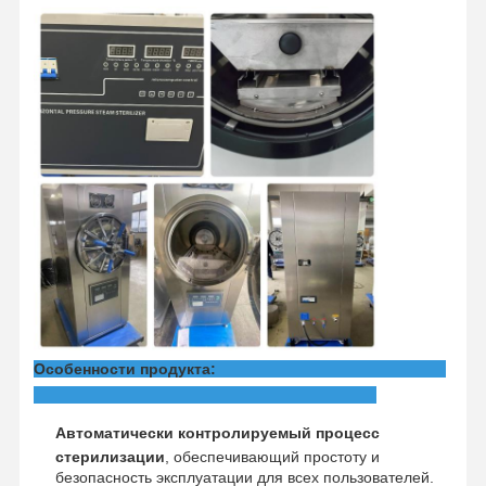
Экскурсия
Контроль
Свяжитесь С
Новости
По Заводу
Качества
Нами
Случаи
Горизонтальный стерилизатор автоклава
Вертикальная автоклавная машина
Автоклав сверху стола
Особенности продукта:
Переносная автоклавная машина
Автоматически контролируемый процесс
Стерилизатор низкотемпературной плазмой
стерилизации
, обеспечивающий простоту и
безопасность эксплуатации для всех пользователей.