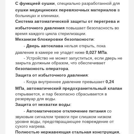
Стерилизатор окиси этилена
С функцией сушки
, специально разработанной для
сушки медицинских перевязочных материалов
в
Фармацевтический стерилизатор
больницах и клиниках.
Система автоматической защиты от перегрева и
Автоматический дезинфектор для стиральной машины
избыточного давления
повышает безопасность во
время каждого цикла стерилизации.
Механизм блокировки безопасности
:
Оборудование CSSD
-
Дверь автоклава
нельзя открыть, пока
Оборудование водоочистки
давление в камере не упадет ниже
0,027 МПа
.
- Устройство не может запуститься, если дверь не
закрыта должным образом, что обеспечивает
сушильный шкаф
безопасность оператора
.
Защита от избыточного давления
:
Лабораторное оборудование
- Когда внутреннее давление превышает
0,24
МПа
,
автоматический предохранительный клапан
открывается, и пар безопасно сбрасывается в
резервуар для воды.
Защита от нехватки воды
:
-
Автоматическое отключение питания
со
звуковым сигналом тревоги при слишком низком
уровне воды, предотвращающее повреждение от
сухого нагрева.
Полностью нержавеющая стальная конструкция
,