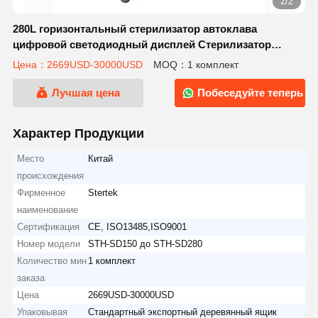
2/2
280L горизонтальный стерилизатор автоклава
цифровой светодиодный дисплей Стерилизатор
медицинского оборудования
Цена：2669USD-30000USD
MOQ：1 комплект
Лучшая цена
Побеседуйте теперь
Характер Продукции
Место
Китай
происхождения
Фирменное
Stertek
наименование
Сертификация
CE, ISO13485,ISO9001
Номер модели
STH-SD150 до STH-SD280
Количество мин
1 комплект
заказа
Цена
2669USD-30000USD
Упаковывая
Стандартный экспортный деревянный ящик