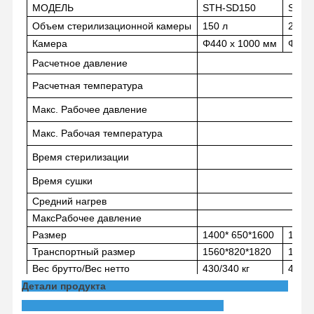
МОДЕЛЬ
STH-S
D
150
STH-
Объем стерилизационной камеры
150 л
200 л
Камера
Φ
440 x 1000 мм
Φ515
Расчетное давление
0.
Расчетная температура
Макс.
Рабочее давление
0.
Макс.
Рабочая температура
Время стерилизации
0~
Время сушки
0~
Средний нагрев
Макс
Рабочее давление
0.
Размер
1400* 650*1600
1400
Транспортный размер
1560*820*1820
1560
Вес брутто/Вес нетто
430/340 кг
436/3
Домой
Продукты
Видеозаписи
О Нас
Детали продукта