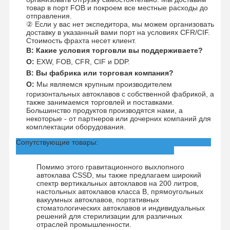
товар в порт FOB и покроем все местные расходы до
отправления.
② Если у вас нет экспедитора, мы можем организовать
доставку в указанный вами порт на условиях CFR/CIF.
Стоимость фрахта несет клиент.
В: Какие условия торговли вы поддерживаете?
О:
EXW, FOB, CFR, CIF и DDP.
В: Вы фабрика или торговая компания?
О:
Мы являемся крупным производителем
горизонтальных автоклавов с собственной фабрикой, а
также занимаемся торговлей и поставками.
Большинство продуктов производятся нами, а
некоторые - от партнеров или дочерних компаний для
комплектации оборудования.
Сопутствующие товары:
Помимо этого гравитационного выхлопного
автоклава CSSD, мы также предлагаем широкий
спектр вертикальных автоклавов на 200 литров,
настольных автоклавов класса B, прямоугольных
вакуумных автоклавов, портативных
стоматологических автоклавов и индивидуальных
решений для стерилизации для различных
отраслей промышленности.