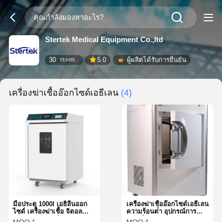
Stertek Medical Equipment Co.,ltd
30
5.0
ผู้ผลิตได้รับการยืนยัน
YEARS
เครื่องฆ่าเชื้ออ๊อกไซด์เอธีเลน
(4)
มือประตู 1000l เอธิลีนออก
เครื่องฆ่าเชื้ออ๊อกไซด์เอธีเลน
ไซด์ เครื่องฆ่าเชื้อ จิตอล
ความร้อนต่ํา อุปกรณ์การ
Display อุปกรณ์
แพทย์จากสแตนเลส