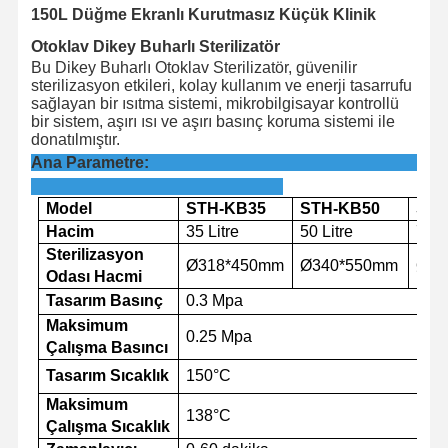
150L Düğme Ekranlı Kurutmasız Küçük Klinik
Otoklav Dikey Buharlı Sterilizatör
Bu
Dikey Buharlı Otoklav Sterilizatör, güvenilir
sterilizasyon etkileri, kolay kullanım ve enerji tasarrufu
sağlayan bir ısıtma sistemi, mikrobilgisayar kontrollü
bir sistem, aşırı ısı ve aşırı basınç koruma sistemi ile
donatılmıştır.
Ana Parametre:
Model
STH-KB
35
STH-KB
50
STH
Hacim
35 Litre
50 Litre
75 L
Sterilizasyon
Ø318*450mm
Ø340*550mm
Ø40
Odası Hacmi
Tasarım
Basınç
0.
3
Mpa
Maksimum
0.2
5
Mpa
Çalışma Basıncı
Tasarım
Sıcaklık
150
°C
Maksimum
138
°C
Çalışma
Sıcaklık