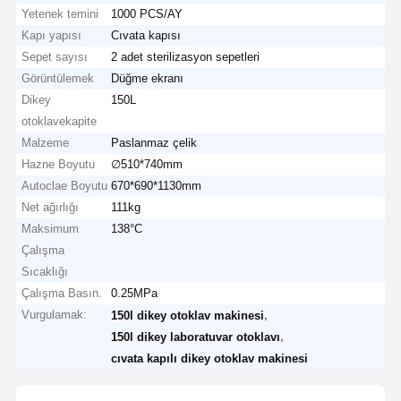
Yetenek temini
1000 PCS/AY
Kapı yapısı
Cıvata kapısı
Sepet sayısı
2 adet sterilizasyon sepetleri
Görüntülemek
Düğme ekranı
Dikey
150L
otoklavekapite
Malzeme
Paslanmaz çelik
Hazne Boyutu
∅510*740mm
Autoclae Boyutu
670*690*1130mm
Net ağırlığı
111kg
Maksimum
138°C
Çalışma
Sıcaklığı
Çalışma Basın.
0.25MPa
Vurgulamak:
,
150l dikey otoklav makinesi
,
150l dikey laboratuvar otoklavı
cıvata kapılı dikey otoklav makinesi