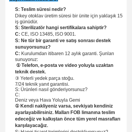
S: Teslim süresi nedir?
Dikey otoklav üretim süresi bir ünite için yaklaşık 15
iş günüdür.
S: Sterilizatör hangi sertifikalara sahiptir?
C:
CE, ISO 13485, ISO 9001.
S: Ne tür bir garanti ve satış sonrası destek
sunuyorsunuz?
C:
Kurulumdan itibaren 12 aylık garanti. Şunları
sunuyoruz:
① Telefon, e-posta ve video yoluyla uzaktan
teknik destek.
③ Yeterli yedek parça stoğu.
7/24 teknik yanıt garantisi.
S: Ürünleri nasıl gönderiyorsunuz?
C:
Deniz veya Hava Yoluyla Gemi
① Kendi nakliyeniz varsa, sevkiyatı kendiniz
ayarlayabilirsiniz. Malları FOB limanına teslim
edeceğiz ve kalkıştan önce tüm yerel masrafları
karşılayacağız.
S: Hangi ticaret terimlerini destekliyorsunuz?