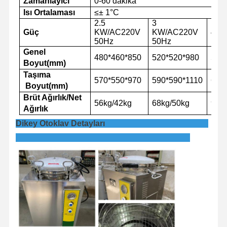
Zamanlayıcı
0-60 dakika
Isı Ortalaması
≤± 1°C
2.5
3
Güç
KW
/
AC220V
KW
/
AC220V
4.5
50Hz
50Hz
Genel
480*460*850
520*520*980
560
Boyut(mm)
Taşıma
570*550*970
590*590*1110
650
Boyut(mm)
Brüt Ağırlık/Net
56kg/42kg
68kg/50kg
90k
Ağırlık
Dikey Otoklav Detayları
Evde
Ürünler
Videolar
Bizim
Hakkımızda