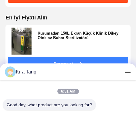
En İyi Fiyatı Alın
Kurumadan 150L Ekran Küçük Klinik Dikey
Otoklav Buhar Sterilizatörü
Devam et
Kira Tang
Önerilen Ürünler
6:51 AM
Good day, what product are you looking for?
75L LED ekran
Basit
150L Dikey
120L
Dikey Yukarı
Çalıştırma
Otoklav
paslanmaz