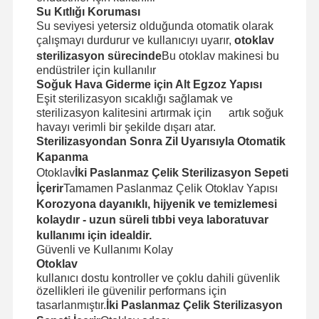
Etilen Oksit Sterilizatörü
Su Kıtlığı Koruması
Su seviyesi yetersiz olduğunda otomatik olarak
İlaç Sterilizatörü
çalışmayı durdurur ve kullanıcıyı uyarır,
otoklav
sterilizasyon sürecinde
Bu otoklav makinesi bu
Otomatik Yıkama Dezenfektanı
endüstriler için kullanılır
Soğuk Hava Giderme için Alt Egzoz Yapısı
CSSD Ekipmanları
Eşit sterilizasyon sıcaklığı sağlamak ve
sterilizasyon kalitesini artırmak için
artık soğuk
Su Arıtma Ekipmanları
havayı verimli bir şekilde dışarı atar.
Sterilizasyondan Sonra Zil Uyarısıyla Otomatik
Kurutma dolabı
Kapanma
Otoklav
İki Paslanmaz Çelik Sterilizasyon Sepeti
Laboratuvar ekipmanı
İçerir
Tamamen Paslanmaz Çelik Otoklav Yapısı
Korozyona dayanıklı, hijyenik ve temizlemesi
kolaydır - uzun süreli tıbbi veya laboratuvar
kullanımı için idealdir.
Güvenli ve Kullanımı Kolay
Otoklav
kullanıcı dostu kontroller ve çoklu dahili güvenlik
özellikleri ile güvenilir performans için
tasarlanmıştır.
İki Paslanmaz Çelik Sterilizasyon