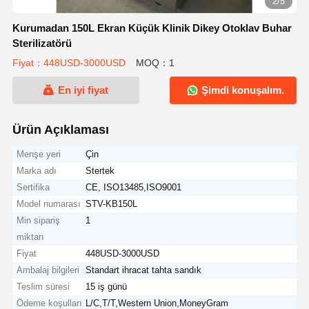
2/5
Kurumadan 150L Ekran Küçük Klinik Dikey Otoklav Buhar
Sterilizatörü
Fiyat：448USD-3000USD
MOQ：1
En iyi fiyat
Şimdi konuşalım.
Ürün Açıklaması
Menşe yeri
Çin
Marka adı
Stertek
Sertifika
CE, ISO13485,ISO9001
Model numarası
STV-KB150L
Min sipariş
1
miktarı
Fiyat
448USD-3000USD
Ambalaj bilgileri
Standart ihracat tahta sandık
Teslim süresi
15 iş günü
Ödeme koşulları
L/C,T/T,Western Union,MoneyGram