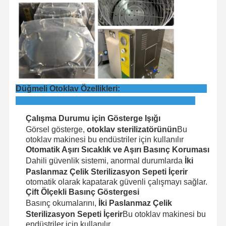
Fabrika Turu
Kalite Kontrol
Bize Ulaşın
Haberler
Düğmeli Otoklav Özellikleri:
Davalar
Çalışma Durumu için Gösterge Işığı
Yatay Otoklav Sterilizatörü
Görsel gösterge,
otoklav sterilizatörünün
Bu
otoklav makinesi bu endüstriler için kullanılır
Dikey Otoklav Makinesi
Otomatik Aşırı Sıcaklık ve Aşırı Basınç Koruması
Dahili güvenlik sistemi, anormal durumlarda
İki
Masaüstü Otoklav
Paslanmaz Çelik Sterilizasyon Sepeti İçerir
otomatik olarak kapatarak güvenli çalışmayı sağlar.
Taşınabilir Otoklav Makinesi
Çift Ölçekli Basınç Göstergesi
Basınç okumalarını,
İki Paslanmaz Çelik
Düşük Sıcaklık Plazma Sterilizatörü
Sterilizasyon Sepeti İçerir
Bu otoklav makinesi bu
endüstriler için kullanılır