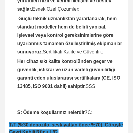
yürütülen hızlı ve verimli iletişim ve destek
sağlar.
Esnek Özel Çözümler:
Güçlü teknik uzmanlıktan yararlanarak, hem
standart modeller hem de belirli yapısal,
işlevsel veya kontrol gereksinimlerine göre
uyarlanmış tamamen özelleştirilmiş ekipmanlar
sunuyoruz.
Sertifikalı Kalite ve Güvenlik:
Her cihaz sıkı kalite kontrolünden geçer ve
güvenlik, istikrar ve uzun vadeli güvenilirliği
garanti eden uluslararası sertifikalara (CE, ISO
13485, ISO 9001 dahil) sahiptir.
SSS
S: Ödeme koşullarınız nelerdir?
C:
T/T (%30 depozito, sevkiyattan önce %70); Görüşte
Gayri Kabili Rücu L/C.