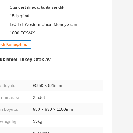
Standart ihracat tahta sandık
15 iş günü
L/C,T/T,Western Union,MoneyGram
1000 PCS/AY
mdi Konuşalım.
Yüklemeli Dikey Otoklav
 Boyutu:
Ø350 × 525mm
 numarası:
2 adet
in boyutu:
580 × 630 × 1100mm
v ağırlığı:
53kg