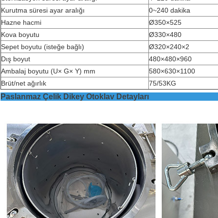
Kurutma süresi ayar aralığı
0~240 dakika
Hazne hacmi
Ø350×525
Kova boyutu
Ø330×480
Sepet boyutu (isteğe bağlı)
Ø320×240×2
Dış boyut
480×480×960
Ambalaj boyutu (U× G× Y) mm
580×630×1100
Brüt/net ağırlık
75/53KG
Paslanmaz Çelik Dikey Otokla