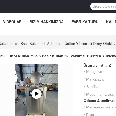
VIDEOLAR
BIZIM HAKKIMIZDA
FABRIKA TURU
KALI
Kullanım İçin Basit Kullanımlı Vakumsuz Üstten Yüklemeli Dikey Otoklav
50L Tıbbi Kullanım İçin Basit Kullanımlı Vakumsuz Üstten Yüklem
Ürün ayrıntıları:
Menşe yeri:
Marka adı:
Sertifika:
Model numarası:
Ödeme & teslimat 
Min sipariş miktarı
Fiyat: