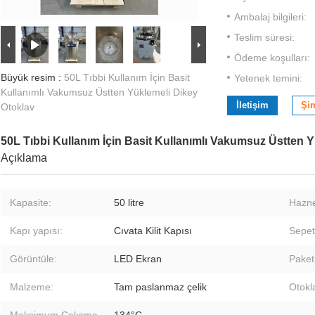
Ambalaj bilgileri:
Teslim süresi:
Ödeme koşulları:
Büyük resim :
50L Tıbbi Kullanım İçin Basit
Yetenek temini:
Kullanımlı Vakumsuz Üstten Yüklemeli Dikey
İletişim
Şi
Otoklav
50L Tıbbi Kullanım İçin Basit Kullanımlı Vakumsuz Üstten 
Açıklama
Kapasite:
50 litre
Hazne
Kapı yapısı:
Cıvata Kilit Kapısı
Sepet
Görüntüle:
LED Ekran
Paket
Malzeme:
Tam paslanmaz çelik
Otokla