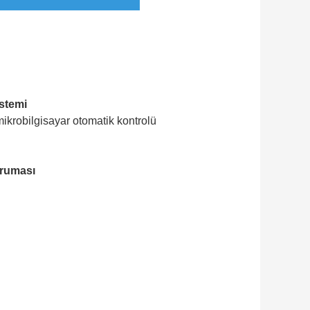
atör Özellikleri:
istemi
mikrobilgisayar otomatik kontrolü
oruması