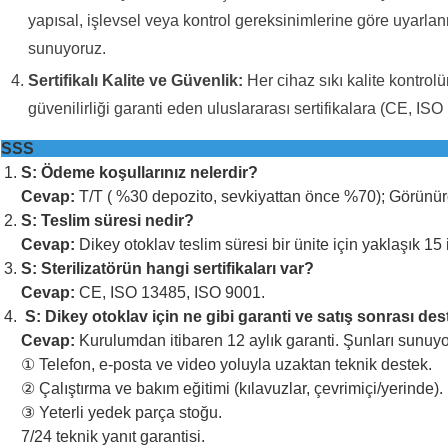
yapısal, işlevsel veya kontrol gereksinimlerine göre uyarl
sunuyoruz.
Sertifikalı Kalite ve Güvenlik:
Her cihaz sıkı kalite kontrol
güvenilirliği garanti eden uluslararası sertifikalara (CE, ISO
SS
S: Ödeme koşullarınız nelerdir?
Cevap:
T/T ( %30 depozito, sevkiyattan önce %70); Görünür
S: Teslim süresi nedir?
Cevap:
Dikey otoklav teslim süresi bir ünite için yaklaşık 15
S: Sterilizatörün hangi sertifikaları var?
Cevap:
CE, ISO 13485, ISO 9001.
S: Dikey otoklav için ne gibi garanti ve satış sonrası 
Cevap:
Kurulumdan itibaren 12 aylık garanti. Şunları sunuyo
① Telefon, e-posta ve video yoluyla uzaktan teknik destek.
② Çalıştırma ve bakım eğitimi (kılavuzlar, çevrimiçi/yerinde).
③ Yeterli yedek parça stoğu.
7/24 teknik yanıt garantisi.