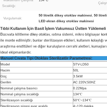
Maksimum Çalışma
134°C
Çalış
Sıcaklığı:
50 litrelik dikey otoklav makinesi
,
50 litre
Vurgulamak:
LED ekran dikey otoklav makinesi
Tıbbi Kullanım İçin Basit İşlem Vakumsuz Üstten Yüklemeli
Bu
cıvata kilitleme dikey otoklav, ısıtma sistemi, mikro bilgisayar kont
ile monte edilmiştir; bunlar sterilizasyon etkileri, kullanım kolaylığı ve
araştırma enstitüleri ve diğer kuruluşların cerrahi aletleri, kumaşları,
ideal ekipmanlardır.
Manuel Cıvata Tipi Otoklav Steriliza
Model
STV-LD50
Hacim
50L
Güç
3.5kW
Gerilim
AC 220V,50HZ
Nominal çalışma basıncı
0.22Mpa
Nominal çalışma sıcaklığı
134℃
Sterilizasyon sıcaklığı
50℃~134℃
Sterilizasyon süresi ayar aralığı
4~120 dakika