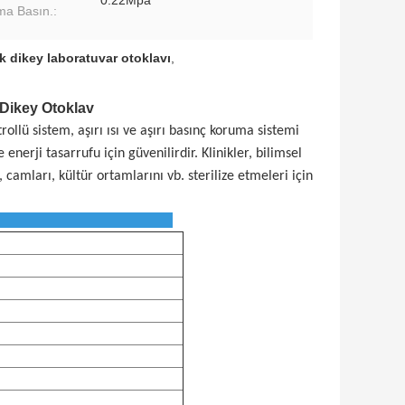
0.22Mpa
ma Basın.:
lik dikey laboratuvar otoklavı
,
 Dikey Otoklav
rollü sistem, aşırı ısı ve aşırı basınç koruma sistemi
 enerji tasarrufu için güvenilirdir. Klinikler, bilimsel
 camları, kültür ortamlarını vb. sterilize etmeleri için
tör Parametresi: