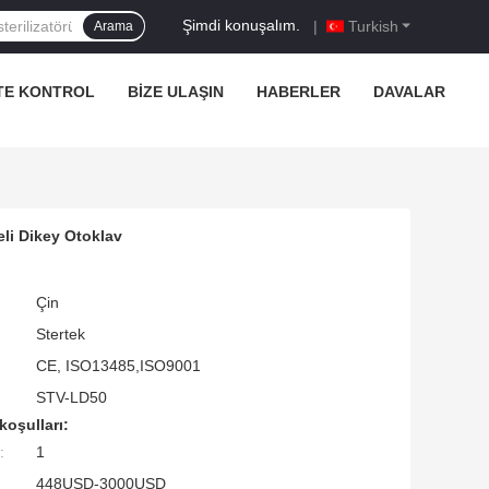
Şimdi konuşalım.
|
Turkish
Arama
TE KONTROL
BIZE ULAŞIN
HABERLER
DAVALAR
eli Dikey Otoklav
Çin
Stertek
CE, ISO13485,ISO9001
STV-LD50
koşulları:
:
1
448USD-3000USD