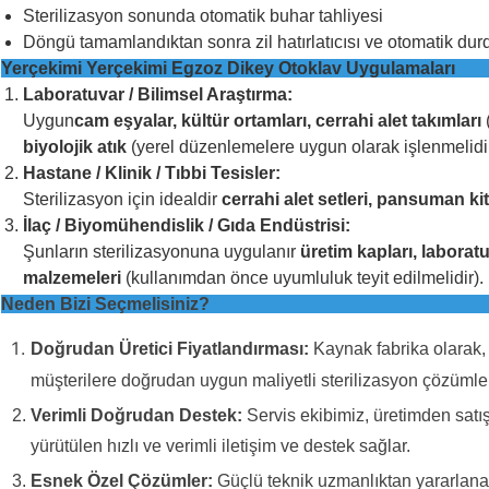
Sterilizasyon sonunda otomatik buhar tahliyesi
Döngü tamamlandıktan sonra zil hatırlatıcısı ve otomatik du
Yerçekimi Yerçekimi Egzoz Dikey Otoklav Uygulamaları
Laboratuvar / Bilimsel Araştırma:
Uygun
cam eşyalar, kültür ortamları, cerrahi alet takımları
(
biyolojik atık
(yerel düzenlemelere uygun olarak işlenmelidir
Hastane / Klinik / Tıbbi Tesisler:
Sterilizasyon için idealdir
cerrahi alet setleri, pansuman kit
İlaç / Biyomühendislik / Gıda Endüstrisi:
Şunların sterilizasyonuna uygulanır
üretim kapları, labora
malzemeleri
(kullanımdan önce uyumluluk teyit edilmelidir).
Neden Bizi Seçmelisiniz?
Doğrudan Üretici Fiyatlandırması:
Kaynak fabrika olarak, 
müşterilere doğrudan uygun maliyetli sterilizasyon çözümle
Verimli Doğrudan Destek:
Servis ekibimiz, üretimden satı
yürütülen hızlı ve verimli iletişim ve destek sağlar.
Esnek Özel Çözümler:
Güçlü teknik uzmanlıktan yararlanar