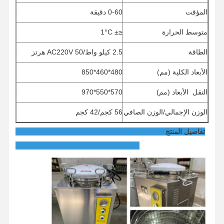
المؤقت
0-60 دقيقة
متوسط الحرارة
≤± 1°C
الطاقة
2.5 كيلو واط/AC220V 50 هرتز
الأبعاد الكلية (مم)
480*460*850
النقل
الأبعاد (مم)
570*550*970
الوزن الإجمالي/الوزن الصافي
56 كجم/42 كجم
تفاصيل المنتج
الصفحة
المنتجات
فيديوهات
حولنا
الرئيسية