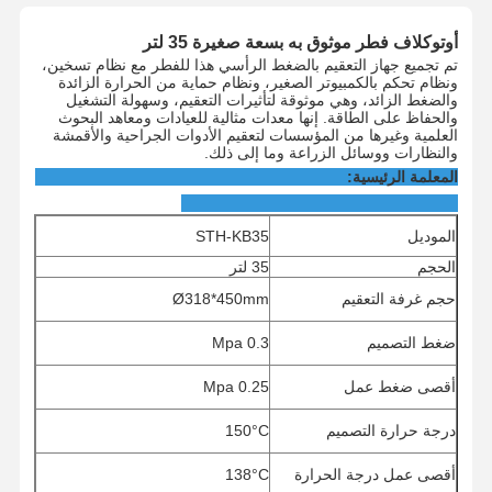
أوتوكلاف فطر موثوق به بسعة صغيرة 35 لتر
تم تجميع جهاز التعقيم بالضغط الرأسي هذا للفطر مع نظام تسخين،
ونظام تحكم بالكمبيوتر الصغير، ونظام حماية من الحرارة الزائدة
والضغط الزائد، وهي موثوقة لتأثيرات التعقيم، وسهولة التشغيل
والحفاظ على الطاقة. إنها معدات مثالية للعيادات ومعاهد البحوث
العلمية وغيرها من المؤسسات لتعقيم الأدوات الجراحية والأقمشة
والنظارات ووسائل الزراعة وما إلى ذلك.
المعلمة الرئيسية:
الموديل
STH-KB35
الحجم
35 لتر
حجم غرفة التعقيم
Ø318*450mm
ضغط التصميم
0.3
Mpa
أقصى ضغط عمل
0.25
Mpa
درجة حرارة التصميم
150°C
أقصى عمل
درجة الحرارة
138°C