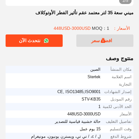
2/5
ميني سعة 35 لتر معتمد عقم تأثير الفطر الأوتوكلاف
الأسعار：448USD-3000USD
MOQ：1
افضل سعر
نتحدث الآن
منتوج وصف
مكان المنشأ
الصين
اسم العلامة
Stertek
التجارية
إصدار الشهادات
CE, ISO13485,ISO9001
رقم الموديل
STV-KB35
الحد الأدنى لكمية
1
الأسعار
448USD-3000USD
تفاصيل التغليف
حالة خشبية قياسية للتصدير
وقت التسليم
15 يوم عمل
شروط الدفع
ل / c، / تي تي، ويسترن يونيون، مونيغرام