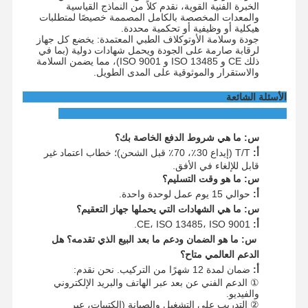
الخبرة الفنية القوية، نقدم كلاً من النماذج القياسية
والمعدات المخصصة بالكامل المصممة خصيصًا لمتطلبات
هيكلية أو وظيفية أو تحكمية محددة.
جودة وسلامة الأوتوكلاف الطبي المعتمدة: يخضع كل جهاز
لرقابة صارمة على الجودة ويحمل شهادات دولية (بما في
ذلك CE و ISO 13485 و ISO 9001)، مما يضمن السلامة
والاستقرار والموثوقية على المدى الطويل.
الأسئلة الشائعة
س: ما هي شروط الدفع الخاصة بك؟
أ:
T/T (إيداع 30٪، 70٪ قبل الشحن)؛ خطاب اعتماد غير
قابل للإلغاء في الأفق.
س: ما هو وقت التسليم؟
أ:
حوالي 15 يوم عمل لوحدة واحدة.
س: ما هي الشهادات التي يحملها جهاز التعقيم؟
أ:
CE، ISO 13485، ISO 9001.
س: ما هو الضمان ودعم ما بعد البيع الذي تقدمه؟ هل
الدعم العالمي متاح؟
أ:
ضمان لمدة 12 شهرًا من التركيب. نحن نقدم:
① الدعم الفني عن بعد عبر الهاتف والبريد الإلكتروني
والفيديو.
② التدريب على التشغيل والصيانة (الكتيبات، عبر