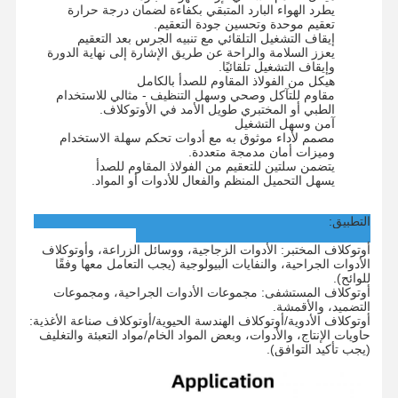
يطرد الهواء البارد المتبقي بكفاءة لضمان درجة حرارة
معقم أكسيد الإيثيلين
تعقيم موحدة وتحسين جودة التعقيم.
إيقاف التشغيل التلقائي مع تنبيه الجرس بعد التعقيم
يعزز السلامة والراحة عن طريق الإشارة إلى نهاية الدورة
معقم الأدوية
وإيقاف التشغيل تلقائيًا.
هيكل من الفولاذ المقاوم للصدأ بالكامل
مقاوم للتآكل وصحي وسهل التنظيف - مثالي للاستخدام
غسالة ومطهر أوتوماتيكية
الطبي أو المختبري طويل الأمد في الأوتوكلاف.
آمن وسهل التشغيل
معدات CSSD
مصمم لأداء موثوق به مع أدوات تحكم سهلة الاستخدام
وميزات أمان مدمجة متعددة.
يتضمن سلتين للتعقيم من الفولاذ المقاوم للصدأ
معدات معالجة المياه
يسهل التحميل المنظم والفعال للأدوات أو المواد.
خزانة تجفيف
التطبيق:
معدات المختبر
أوتوكلاف المختبر: الأدوات الزجاجية، ووسائل الزراعة، وأوتوكلاف
الأدوات الجراحية، والنفايات البيولوجية (يجب التعامل معها وفقًا
للوائح).
أوتوكلاف المستشفى: مجموعات الأدوات الجراحية، ومجموعات
التضميد، والأقمشة.
أوتوكلاف الأدوية/أوتوكلاف الهندسة الحيوية/أوتوكلاف صناعة الأغذية:
حاويات الإنتاج، والأدوات، وبعض المواد الخام/مواد التعبئة والتغليف
(يجب تأكيد التوافق).