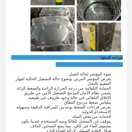
جولة في
مراقبة الجودة
اتصل بنا
أخبار
المصنع
ميزات المنتج:
القضايا
ضوء المؤشر لحالة العمل
معقم الأوتوكلاف الأفقي
يعرض المؤشر المرئي بوضوح حالة التشغيل الحالية لجهاز
التعقيم بالبخار.
الحماية التلقائية من درجة الحرارة الزائدة والضغط الزائد
آلة الأوتوكلاف العمودي
يضمن نظام الأمان المدمج التشغيل الآمن عن طريق
الإغلاق التلقائي في حالة وجود ظروف غير طبيعية.
جهاز تعقيم أوتوكلاف للطاولة
مقياس ضغط مزدوج النطاق
يعرض قراءات الضغط بوحدتين للمراقبة الدقيقة وسهولة
الاستخدام الدولية.
آلة الأوتوكلاف المحمولة
الحماية من نقص المياه
يتوقف عن التشغيل تلقائيًا وينبه المستخدم عندما يكون
مستوى الماء غير كافٍ، مما يمنع التسخين الجاف.
معقم البلازما بدرجة حرارة منخفضة
هيكل العادم السفلي لإزالة الهواء البارد