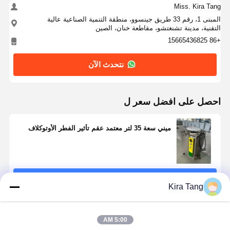
Miss. Kira Tang
المبنى 1، رقم 33 طريق جينسوو، منطقة التنمية الصناعية عالية
التقنية، مدينة تشنغتشو، مقاطعة خنان، الصين
+86 15665436825
نتحدث الآن
احصل على افضل سعر ل
ميني سعة 35 لتر معتمد عقم تأثير الفطر الأوتوكلاف
استمر
Kira Tang
المنتجات الموصى بها
5:00 AM