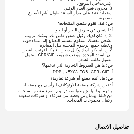
الإنترنت/في الموقع).
③ مخزون قطع الغيار الوفير.
استجابة فنية على مدار الساعة طوال أيام الأسبوع
مضمونة.
س: كيف تقوم بشحن المنتجات؟
أ:
الشحن عن طريق البحر أو الجو
① إذا كان لديك وكيل شحن خاص بك، يمكنك ترتيب
الشحن بنفسك. سنقوم بتسليم البضائع إلى ميناء فوب
وتغطية جميع الرسوم المحلية قبل المغادرة.
② إذا لم يكن لديك وكيل شحن، فيمكننا ترتيب الشحن
إلى المنفذ المحدد بموجب شروط CFR/CIF. يتحمل
العميل تكلفة الشحن.
س: ما هي الشروط التجارية التي تدعمها؟
أ:
EXW، FOB، CFR، CIF، و DDP.
س: هل أنت مصنع أم شركة تجارية؟
أ:
نحن شركة مصنعة للأوتوكلاف الرأسي مع مصنعنا،
ونقوم أيضًا بالتجارة والمصادر. يتم تصنيع معظم المنتجات
من قبلنا، بينما يأتي بعضها من شركاء أو شركات شقيقة
لإكمال مجموعات المعدات.
تفاصيل الاتصال