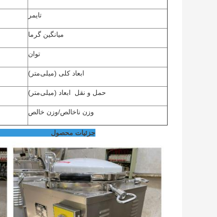
تایمر
میانگین گرما
توان
ابعاد کلی (میلی‌متر)
حمل و نقل
ابعاد (میلی‌متر)
وزن ناخالص/وزن خالص
جزئی