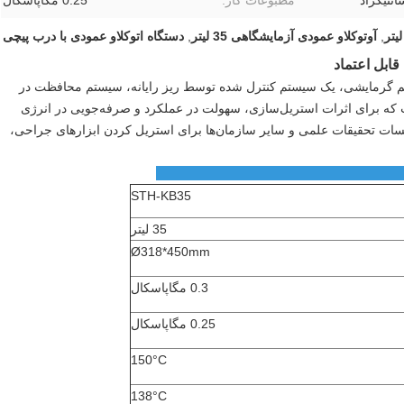
مطبوعات کار:
0.25 مگاپاسکال
,
آوتوکلاو عمودی آزمایشگاهی 35 لیتر
,
دستگاه اتوکلاو عمودی با درب پیچی
ستم گرمایشی، یک سیستم کنترل شده توسط ریز رایانه، سیستم محافظت در
 که برای اثرات استریل‌سازی، سهولت در عملکرد و صرفه‌جویی در انرژی
 موسسات تحقیقات علمی و سایر سازمان‌ها برای استریل کردن ابزارهای جراحی،
اصلی:
STH-KB35
35 لیتر
Ø318*450mm
0.3
مگاپاسکال
0.25
مگاپاسکال
150°C
138°C