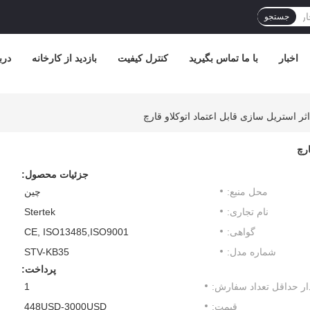
جستجو
اخبار
با ما تماس بگیرید
کنترل کیفیت
بازدید از کارخانه
درب
جزئیات محصول:
محل منبع:
چین
نام تجاری:
Stertek
گواهی:
CE, ISO13485,ISO9001
شماره مدل:
STV-KB35
پرداخت:
ار حداقل تعداد سفارش:
1
قیمت:
448USD-3000USD