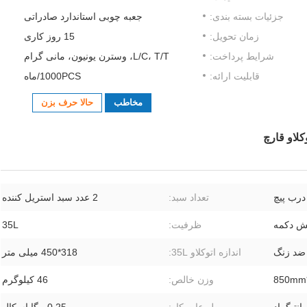
جزئیات بسته بندی:
جعبه چوبی استاندارد صادراتی
زمان تحویل:
15 روز کاری
شرایط پرداخت:
L/C، T/T، وسترن یونیون، مانی گرام
قابلیت ارائه:
1000PCS/ماه
مخاطب
حالا حرف بزن
درب پیچ
تعداد سبد:
2 عدد سبد استریل کننده
ش دکمه
ظرفیت:
35L
 ضد زنگ
اندازه اتوکلاو 35L:
318*450 میلی متر
وزن خالص:
46 کیلوگرم