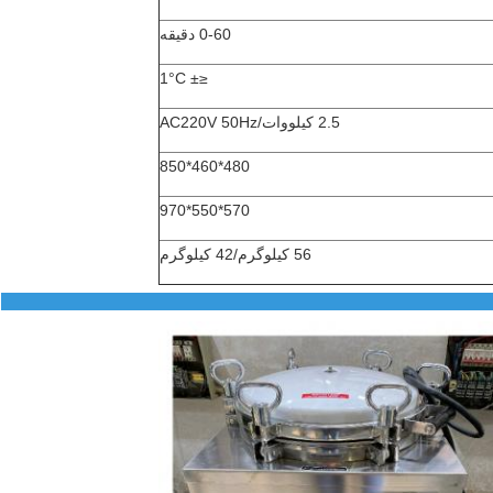
0-60 دقیقه
≤± 1°C
2.5 کیلووات/AC220V 50Hz
480*460*850
570*550*970
56 کیلوگرم/42 کیلوگرم
ات محصول