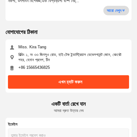
নকশা, উৎপাদন বিশেষজ্ঞ,এবং বিশ্বব্যাপী বাষ্প নির্...
আরো দেখুন
যোগাযোগের ঠিকানা
Miss. Kira Tang
বিল্ডিং ১, নং ৩৩ জিনসুও রোড, হাই-টেক ইন্ডাস্ট্রিয়াল ডেভেলপমেন্ট জোন, ঝেংঝৌ
শহর, হেনান প্রদেশ, চীন
+86 15665436825
এখন চ্যাট করুন
একটি বার্তা রেখে যান
আমরা দ্রুত উত্তর দেব
ইমেইল