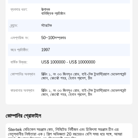
ব্যবসার ধরণ:
উত্পাদক
বানিজ্যিক প্রতিষ্ঠান
ব্র্যান্ড:
স্টারটেক
এমপ্লয়িজ নং:
50~100সম্প্রদায়
বছর প্রতিষ্ঠিত:
1997
বার্ষিক বিক্রয়:
US$ 1000000 - US$ 10000000
কোম্পানির অবস্থান
বিল্ডিং ১, নং ৩৩ জিনসুও রোড, হাই-টেক ইন্ডাস্ট্রিয়াল ডেভেলপমেন্ট
জোন, ঝেংঝৌ শহর, হেনান প্রদেশ, চীন
কারখানার অবস্থান
বিল্ডিং ১, নং ৩৩ জিনসুও রোড, হাই-টেক ইন্ডাস্ট্রিয়াল ডেভেলপমেন্ট
জোন, ঝেংঝৌ শহর, হেনান প্রদেশ, চীন
কোম্পানির প্রোফাইল
Stertek মেডিকেল সরঞ্জাম কোং, লিমিটেড নির্বীজন এবং চিকিৎসা সরঞ্জাম চীন এর
নেতৃস্থানীয় নির্মাতারা এক। শিল্প অভিজ্ঞতা 20 বছরেরও বেশি সময় ধরে সঙ্গে, আমরা