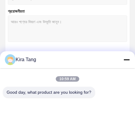
প্রয়োজনীয়তা
চালিয়ে
Kira Tang
10:59 AM
আমাদের বিভাগসমূহ
Good day, what product are you looking for?
অনুভূমিক অটোক্লেভ
অনুভূমিক অটোক্লেভ
টেবিল টপ অটোক্লেভ
পোর্টেবল অটোক্
নির্বীজনকারী
মেশিন
মেশিন