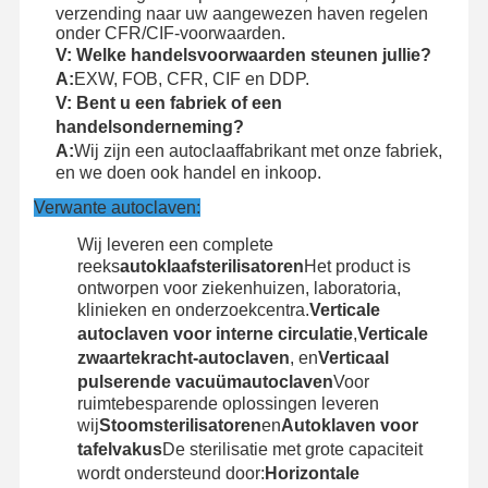
verzending naar uw aangewezen haven regelen
onder CFR/CIF-voorwaarden.
V: Welke handelsvoorwaarden steunen jullie?
A:
EXW, FOB, CFR, CIF en DDP.
V: Bent u een fabriek of een
handelsonderneming?
A:
Wij zijn een autoclaaffabrikant met onze fabriek,
en we doen ook handel en inkoop.
Verwante autoclaven:
Wij leveren een complete
reeks
autoklaafsterilisatoren
Het product is
ontworpen voor ziekenhuizen, laboratoria,
klinieken en onderzoekcentra.
Verticale
autoclaven voor interne circulatie
,
Verticale
zwaartekracht-autoclaven
, en
Verticaal
pulserende vacuümautoclaven
Voor
ruimtebesparende oplossingen leveren
wij
Stoomsterilisatoren
en
Autoklaven voor
tafelvakus
De sterilisatie met grote capaciteit
wordt ondersteund door:
Horizontale