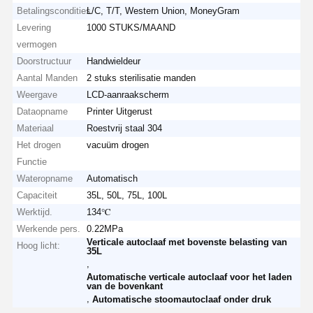
Betalingscondities
L/C, T/T, Western Union, MoneyGram
Levering
1000 STUKS/MAAND
vermogen
Doorstructuur
Handwieldeur
Aantal Manden
2 stuks sterilisatie manden
Weergave
LCD-aanraakscherm
Dataopname
Printer Uitgerust
Materiaal
Roestvrij staal 304
Het drogen
vacuüm drogen
Functie
Wateropname
Automatisch
Capaciteit
35L, 50L, 75L, 100L
Werktijd.
134℃
Werkende pers.
0.22MPa
Verticale autoclaaf met bovenste belasting van
Hoog licht:
35L
,
Automatische verticale autoclaaf voor het laden
van de bovenkant
,
Automatische stoomautoclaaf onder druk