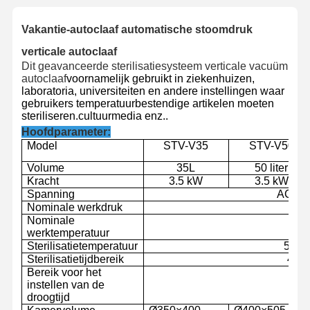
Vakantie-autoclaaf automatische stoomdruk
verticale autoclaaf
Dit geavanceerde sterilisatiesysteem verticale vacuüm
autoclaaf
voornamelijk gebruikt in ziekenhuizen,
laboratoria, universiteiten en andere instellingen waar
gebruikers temperatuurbestendige artikelen moeten
steriliseren.cultuurmedia enz..
Hoofdparameter:
Model
STV-V
35
STV-V
50
Volume
35L
50 liter
Kracht
3.5 kW
3.5 kW
Spanning
AC 22
Nominale werkdruk
0.
Nominale
1
werktemperatuur
Sterilisatietemperatuur
50
°C
Sterilisatietijdbereik
4~
1
Bereik voor het
0~2
instellen van de
droogtijd