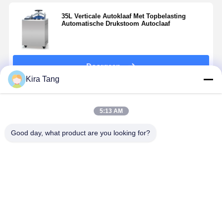
35L Verticale Autoklaaf Met Topbelasting
Automatische Drukstoom Autoclaaf
Doorgaan
Kira Tang
Geadviseerde Producten
5:13 AM
Good day, what product are you looking for?
75L LED
Eenvoudige
150L Verticale
120L
display
werking
Autoclave
Roestvrijst
Vertical Top
Autoklaafsterilisatoren
Machine Lab
Kamer
Loading
Verticale
Stoomsterilisator
Autoclaaf
Autoclaaf
veiligheid
Digitale
Beste prijs
Beste prijs
Beste prijs
Beste pri
Handleiding
Weergave
zonder