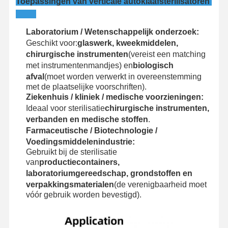
Toepassingen van verticale autoklaafsterilisatoren
Laboratorium / Wetenschappelijk onderzoek:
Geschikt voor:
glaswerk, kweekmiddelen,
chirurgische instrumenten
(vereist een matching
met instrumentenmandjes) en
biologisch
afval
(moet worden verwerkt in overeenstemming
met de plaatselijke voorschriften).
Ziekenhuis / kliniek / medische voorzieningen:
Ideaal voor sterilisatie
chirurgische instrumenten,
verbanden en medische stoffen
.
Farmaceutische / Biotechnologie /
Voedingsmiddelenindustrie:
Gebruikt bij de sterilisatie
van
productiecontainers,
laboratoriumgereedschap, grondstoffen en
verpakkingsmaterialen
(de verenigbaarheid moet
vóór gebruik worden bevestigd).