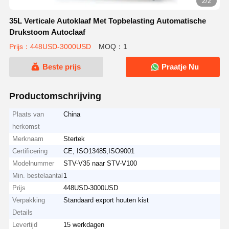
2/2
35L Verticale Autoklaaf Met Topbelasting Automatische
Drukstoom Autoclaaf
Prijs：448USD-3000USD
MOQ：1
Beste prijs
Praatje Nu
Productomschrijving
Plaats van
China
herkomst
Merknaam
Stertek
Certificering
CE, ISO13485,ISO9001
Modelnummer
STV-V35 naar STV-V100
Min. bestelaantal
1
Prijs
448USD-3000USD
Verpakking
Standaard export houten kist
Details
Levertijd
15 werkdagen