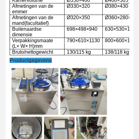
Kamervolume
Ø350×400
Ø400×505
Afmetingen van de
Ø330×320
Ø380×430
emmer
Afmetingen van de
Ø320×350
Ø360×280×1
mand
(facultatief)
Buitenaardse
698
×
4
98
×
940
630
×
530
×
1180
dimensie
Verpakkingsmaat
e
790
×
610
×
1130
800
×
600
×
1230
(L
×
W
×
H)
mm
Bruto/nettogewicht
130/115 kg
138/118 kg
Productgegevens
Huis
Producten
Video's
Over Ons