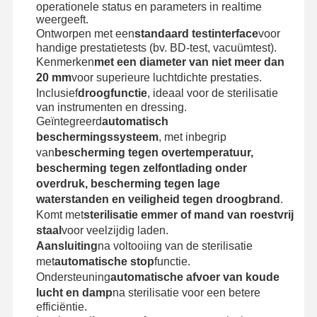
operationele status en parameters in realtime
Ethyleenoxidesterilisator
weergeeft.
Ontworpen met een
standaard testinterface
voor
Sterilisatoren voor farmaceutische doeleinden
handige prestatietests (bv. BD-test, vacuümtest).
Kenmerken
met een diameter van niet meer dan
Automatische wasmachine-desinfector
20 mm
voor superieure luchtdichte prestaties.
Inclusief
droogfunctie
, ideaal voor de sterilisatie
CSSD-apparatuur
van instrumenten en dressing.
Geïntegreerd
automatisch
Het Materiaal van de waterbehandeling
beschermingssysteem
, met inbegrip
van
bescherming tegen overtemperatuur,
droogkast
bescherming tegen zelfontlading onder
overdruk, bescherming tegen lage
Laboratoriumapparatuur
waterstanden en veiligheid tegen droogbrand
.
Komt met
sterilisatie emmer of mand van roestvrij
staal
voor veelzijdig laden.
Aansluiting
na voltooiing van de sterilisatie
met
automatische stop
functie.
Ondersteuning
automatische afvoer van koude
lucht en damp
na sterilisatie voor een betere
efficiëntie.