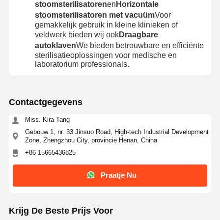
stoomsterilisatoren
en
Horizontale
stoomsterilisatoren met vacuüm
Voor
gemakkelijk gebruik in kleine klinieken of
veldwerk bieden wij ook
Draagbare
autoklaven
We bieden betrouwbare en efficiënte
sterilisatieoplossingen voor medische en
laboratorium professionals.
Contactgegevens
Miss. Kira Tang
Gebouw 1, nr. 33 Jinsuo Road, High-tech Industrial Development
Zone, Zhengzhou City, provincie Henan, China
+86 15665436825
Praatje Nu
Krijg De Beste Prijs Voor