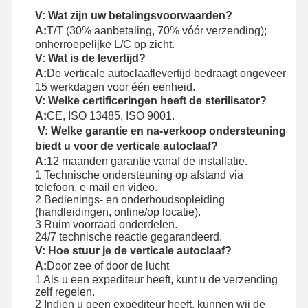
V: Wat zijn uw betalingsvoorwaarden?
A:
T/T (30% aanbetaling, 70% vóór verzending);
onherroepelijke L/C op zicht.
V: Wat is de levertijd?
A:
De verticale autoclaaflevertijd bedraagt ongeveer
15 werkdagen voor één eenheid.
V: Welke certificeringen heeft de sterilisator?
A:
CE, ISO 13485, ISO 9001.
V: Welke garantie en na-verkoop ondersteuning
biedt u voor de verticale autoclaaf?
A:
12 maanden garantie vanaf de installatie.
1 Technische ondersteuning op afstand via
telefoon, e-mail en video.
2 Bedienings- en onderhoudsopleiding
(handleidingen, online/op locatie).
3 Ruim voorraad onderdelen.
24/7 technische reactie gegarandeerd.
V: Hoe stuur je de verticale autoclaaf?
A:
Door zee of door de lucht
1 Als u een expediteur heeft, kunt u de verzending
zelf regelen.
2 Indien u geen expediteur heeft, kunnen wij de