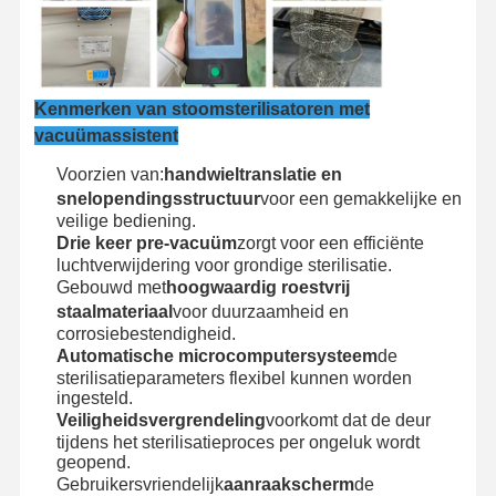
Fabriekstocht
Kwaliteitscont
Neem
Nieuws
Role
Contact Met
Ons Op
Kenmerken van stoomsterilisatoren met
vacuümassistent
Voorzien van:
handwieltranslatie en
snelopendingsstructuur
voor een gemakkelijke en
veilige bediening.
Zaken
Drie keer pre-vacuüm
zorgt voor een efficiënte
luchtverwijdering voor grondige sterilisatie.
Gebouwd met
hoogwaardig roestvrij
Horizontale Autoclaafsterilisator
staalmateriaal
voor duurzaamheid en
corrosiebestendigheid.
Verticale autoclaafmachine
Automatische microcomputersysteem
de
sterilisatieparameters flexibel kunnen worden
Tafeltop-autoclaaf
ingesteld.
Veiligheidsvergrendeling
voorkomt dat de deur
Draagbare autoclaafmachine
tijdens het sterilisatieproces per ongeluk wordt
geopend.
Plasmasterilisatoren bij lage temperatuur
Gebruikersvriendelijk
aanraakscherm
de