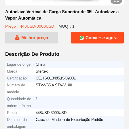
1/2
Autoclave Vertical de Carga Superior de 35L Autoclave a
Vapor Automática
Preço：448USD-3000USD
MOQ：1
Melhor preço
Converse agora
Descrição De Produto
Lugar de origem
China
Marca
Stertek
Certificação
CE, ISO13485,ISO9001
Número do
STV-V35 a STV-V100
modelo
Quantidade de
1
ordem mínima
Preço
448USD-3000USD
Detalhes da
Caixa de Madeira de Exportação Padrão
embalagem