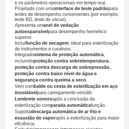
e os parâmetros operacionais em tempo real.
Projetado com uma
interface de teste padrão
para
testes de desempenho convenientes (por exemplo,
teste BD, teste de vácuo).
Apresenta um
anel de vedação
autoexpansível
para desempenho hermético
superior.
Inclui
função de secagem
, ideal para esterilização
de instrumentos e curativos.
Integrado
sistema de proteção automática
,
incluindo
proteção contra sobretemperatura,
proteção contra descarga de sobrepressão,
proteção contra baixo nível de água e
segurança contra queima a seco
.
Vem com
balde ou cesta de esterilização em aço
inoxidável
para carregamento versátil.
Lembrete sonoro
após a conclusão da
esterilização com
parada automática
função.
Suporta
descarga automática de ar frio e
exaustão de vapor
após a esterilização para maior
eficiência.