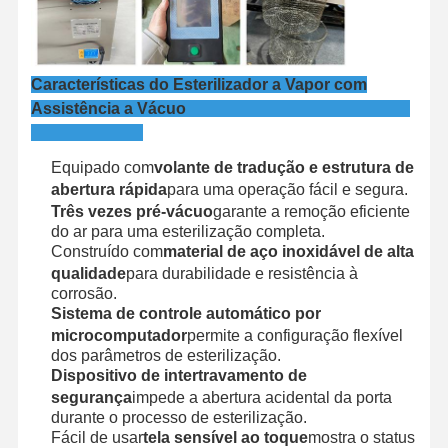
Esterilizador do óxido de etileno
Esterilizadores farmacêuticos
Características do Esterilizador a Vapor com
Desinfetante automático para lavadora
Assistência a Vácuo
Equipamento CSSD
Equipado com
volante de tradução e estrutura de
Equipamento do tratamento da água
abertura rápida
para uma operação fácil e segura.
Três vezes pré-vácuo
garante a remoção eficiente
armário de secagem
do ar para uma esterilização completa.
Construído com
material de aço inoxidável de alta
Equipamento de laboratório
qualidade
para durabilidade e resistência à
corrosão.
Sistema de controle automático por
microcomputador
permite a configuração flexível
dos parâmetros de esterilização.
Dispositivo de intertravamento de
segurança
impede a abertura acidental da porta
durante o processo de esterilização.
Fácil de usar
tela sensível ao toque
mostra o status