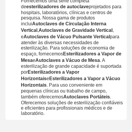
Fornecemos uma série completa
de
esterilizadores de autoclave
projetados para
hospitais, laboratórios, clínicas e centros de
pesquisa. Nossa gama de produtos
inclui
Autoclaves de Circulação Interna
Vertical
,
Autoclaves de Gravidade Vertical
,
e
Autoclaves de Vácuo Pulsante Vertical
para
atender às diversas necessidades de
esterilização. Para soluções de economia de
espaço, fornecemos
Esterilizadores a Vapor de
Mesa
e
Autoclaves a Vácuo de Mesa
. A
esterilização de grande capacidade é suportada
por
Esterilizadores a Vapor
Horizontais
e
Esterilizadores a Vapor a Vácuo
Horizontais
. Para uso conveniente em
pequenas clínicas ou trabalho de campo,
também oferecemos
Autoclaves Portáteis
.
Oferecemos soluções de esterilização confiáveis
e eficientes para profissionais médicos e de
laboratório.