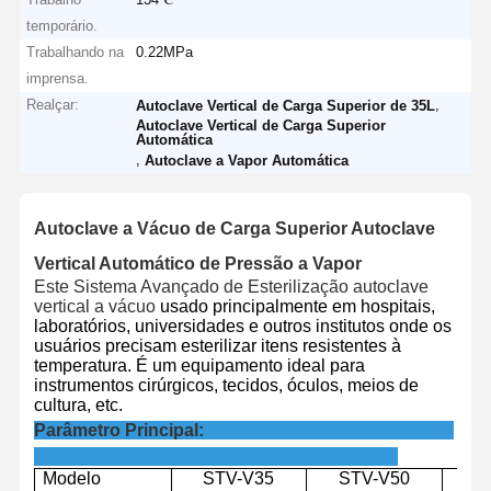
temporário.
Trabalhando na
0.22MPa
imprensa.
Realçar:
,
Autoclave Vertical de Carga Superior de 35L
Autoclave Vertical de Carga Superior
Automática
,
Autoclave a Vapor Automática
Autoclave a Vácuo de Carga Superior Autoclave
Vertical Automático de Pressão a Vapor
Este Sistema Avançado de Esterilização autoclave
vertical a vácuo
usado principalmente em hospitais,
laboratórios, universidades e outros institutos onde os
usuários precisam esterilizar itens resistentes à
temperatura. É um equipamento ideal para
instrumentos cirúrgicos, tecidos, óculos, meios de
cultura, etc.
Parâmetro Principal:
Modelo
STV-V
35
STV-V
50
S