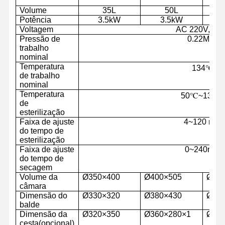
Volume
35L
50L
Potência
3.5kW
3.5kW
Voltagem
AC 220V
,
50H
Pressão de
0.22Mpa
trabalho
nominal
Temperatura
134
℃
de trabalho
nominal
Temperatura
50
℃~
134
℃
de
esterilização
Faixa de ajuste
4~
120 min
do tempo de
esterilização
Faixa de ajuste
0~240min
do tempo de
secagem
Volume da
Ø350×400
Ø400×505
Ø40
câmara
Início
Produtos
Vídeos
Sobre Nós
Dimensão do
Ø330×320
Ø380×430
Ø38
balde
Dimensão da
Ø320×350
Ø360×280×1
Ø36
cesta
(opcional)