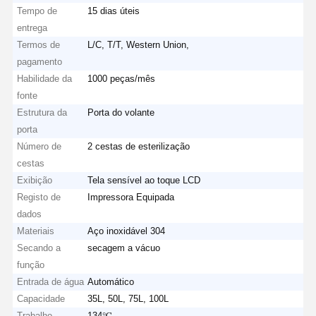
Tempo de
15 dias úteis
entrega
Termos de
L/C, T/T, Western Union,
pagamento
Habilidade da
1000 peças/mês
fonte
Estrutura da
Porta do volante
porta
Número de
2 cestas de esterilização
cestas
Exibição
Tela sensível ao toque LCD
Registo de
Impressora Equipada
dados
Materiais
Aço inoxidável 304
Secando a
secagem a vácuo
função
Entrada de água
Automático
Capacidade
35L, 50L, 75L, 100L
Trabalho
134℃