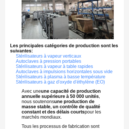
Les principales catégories de production sont les
suivantes:
Stérilisateurs à vapeur verticaux
Autoclaves à pression portables
Stérilisateurs à vapeur à table rapides
Autoclaves à impulsions horizontales sous vide
Stérilisateurs à plasma à basse température
Stérilisateurs à gaz d'oxyde d'éthylène (EO)
Avec une
une capacité de production
annuelle supérieure à 50 000 unités
,
nous soutenons
une production de
masse stable, un contrôle de qualité
constant et des délais courts
pour les
marchés mondiaux.
Tous les processus de fabrication sont