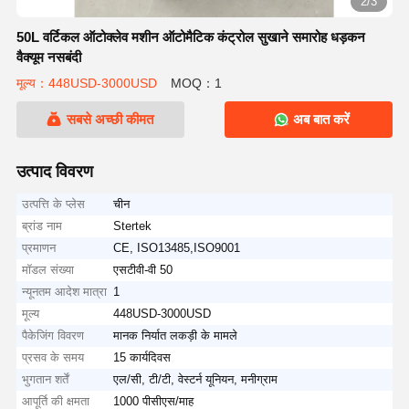
2/3
50L वर्टिकल ऑटोक्लेव मशीन ऑटोमैटिक कंट्रोल सुखाने समारोह धड़कन
वैक्यूम नसबंदी
मूल्य：448USD-3000USD
MOQ：1
सबसे अच्छी कीमत
अब बात करें
उत्पाद विवरण
उत्पत्ति के प्लेस
चीन
ब्रांड नाम
Stertek
प्रमाणन
CE, ISO13485,ISO9001
मॉडल संख्या
एसटीवी-वी 50
न्यूनतम आदेश मात्रा
1
मूल्य
448USD-3000USD
पैकेजिंग विवरण
मानक निर्यात लकड़ी के मामले
प्रसव के समय
15 कार्यदिवस
भुगतान शर्तें
एल/सी, टी/टी, वेस्टर्न यूनियन, मनीग्राम
आपूर्ति की क्षमता
1000 पीसीएस/माह