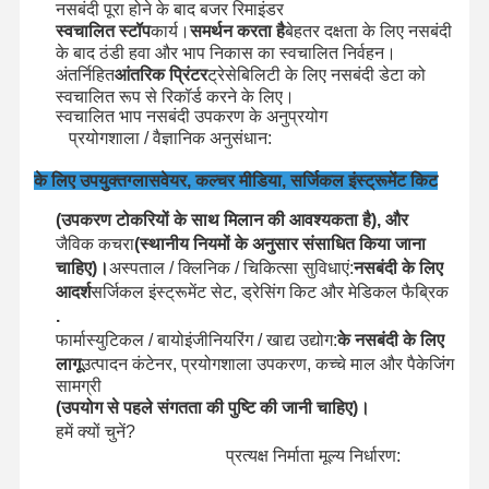
नसबंदी पूरा होने के बाद बजर रिमाइंडर
स्वचालित स्टॉप
कार्य।
समर्थन करता है
बेहतर दक्षता के लिए नसबंदी
औषधीय नसबंदी
के बाद ठंडी हवा और भाप निकास का स्वचालित निर्वहन।
अंतर्निहित
आंतरिक प्रिंटर
ट्रेसेबिलिटी के लिए नसबंदी डेटा को
स्वचालित वॉशर डिसइन्फेक्टर
स्वचालित रूप से रिकॉर्ड करने के लिए।
स्वचालित भाप नसबंदी उपकरण के अनुप्रयोग
CSSD उपकरण
प्रयोगशाला / वैज्ञानिक अनुसंधान:
जल उपचार उपकरण
के लिए उपयुक्त
ग्लासवेयर, कल्चर मीडिया, सर्जिकल इंस्ट्रूमेंट किट
(उपकरण टोकरियों के साथ मिलान की आवश्यकता है), और
सूखी कैबिनेट
जैविक कचरा
(स्थानीय नियमों के अनुसार संसाधित किया जाना
चाहिए)।
अस्पताल / क्लिनिक / चिकित्सा सुविधाएं:
नसबंदी के लिए
प्रयोगशाला उपस्कर
आदर्श
सर्जिकल इंस्ट्रूमेंट सेट, ड्रेसिंग किट और मेडिकल फैब्रिक
.
फार्मास्युटिकल / बायोइंजीनियरिंग / खाद्य उद्योग:
के नसबंदी के लिए
लागू
उत्पादन कंटेनर, प्रयोगशाला उपकरण, कच्चे माल और पैकेजिंग
सामग्री
(उपयोग से पहले संगतता की पुष्टि की जानी चाहिए)।
हमें क्यों चुनें?
प्रत्यक्ष निर्माता मूल्य निर्धारण: