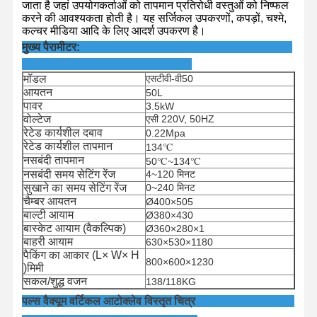
जाता है जहां उपयोगकर्ताओं को तापमान प्रतिरोधी वस्तुओं को निष्फल
करने की आवश्यकता होती है। यह सर्जिकल उपकरणों, कपड़ों, चश्मे,
कल्चर मीडिया आदि के लिए आदर्श उपकरण है।
मुख्य पैरामीटर:
मॉडल
एसटीवी-वी
50
आयतन
50L
पावर
3.5kW
वोल्टेज
एसी 220V, 50HZ
रेटेड कार्यशील दबाव
0.22Mpa
रेटेड कार्यशील तापमान
134℃
नसबंदी तापमान
50℃~134℃
नसबंदी समय सेटिंग रेंज
4~120 मिनट
सुखाने का समय सेटिंग रेंज
0~240 मिनट
चैम्बर आयतन
Ø400×505
बाल्टी आयाम
Ø380×430
बास्केट आयाम (वैकल्पिक)
Ø360×280×1
बाहरी आयाम
630×530×1180
पैकिंग का आकार (L× W× H
800×600×1230
)मिमी
सकल/शुद्ध वजन
138/118KG
पल्स वैक्यूम वर्टिकल आटोक्लेव विस्तृत चित्र