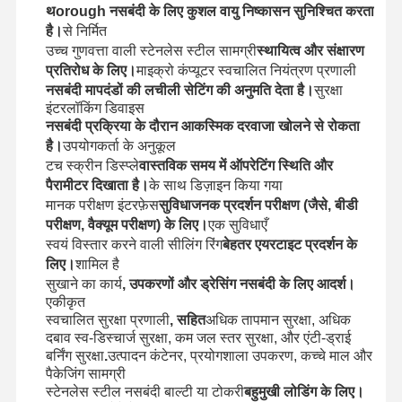
थorough नसबंदी के लिए कुशल वायु निष्कासन सुनिश्चित करता
है।
से निर्मित
उच्च गुणवत्ता वाली स्टेनलेस स्टील सामग्री
स्थायित्व और संक्षारण
कारखाने का दौरा
गुणवत्ता नियंत्रण
हमसे संपर्क करें
समाचार
प्रतिरोध के लिए।
माइक्रो कंप्यूटर स्वचालित नियंत्रण प्रणाली
नसबंदी मापदंडों की लचीली सेटिंग की अनुमति देता है।
सुरक्षा
इंटरलॉकिंग डिवाइस
नसबंदी प्रक्रिया के दौरान आकस्मिक दरवाजा खोलने से रोकता
है।
उपयोगकर्ता के अनुकूल
मामले
टच स्क्रीन डिस्प्ले
वास्तविक समय में ऑपरेटिंग स्थिति और
पैरामीटर दिखाता है।
के साथ डिज़ाइन किया गया
मानक परीक्षण इंटरफ़ेस
सुविधाजनक प्रदर्शन परीक्षण (जैसे, बीडी
क्षैतिज आटोक्लेव अजीवाणु
परीक्षण, वैक्यूम परीक्षण) के लिए।
एक सुविधाएँ
स्वयं विस्तार करने वाली सीलिंग रिंग
बेहतर एयरटाइट प्रदर्शन के
ऊर्ध्वाधर ऑटोक्लेव मशीन
लिए।
शामिल है
सुखाने का कार्य
, उपकरणों और ड्रेसिंग नसबंदी के लिए आदर्श।
टेबल टॉप ऑटोक्लेव
एकीकृत
स्वचालित सुरक्षा प्रणाली
, सहित
अधिक तापमान सुरक्षा, अधिक
पोर्टेबल ऑटोक्लेव मशीन
दबाव स्व-डिस्चार्ज सुरक्षा, कम जल स्तर सुरक्षा, और एंटी-ड्राई
बर्निंग सुरक्षा
.
उत्पादन कंटेनर, प्रयोगशाला उपकरण, कच्चे माल और
निम्न तापमान प्लाज्मा नसबंदी
पैकेजिंग सामग्री
स्टेनलेस स्टील नसबंदी बाल्टी या टोकरी
बहुमुखी लोडिंग के लिए।
एथिलीन ऑक्साइड नसबंदी