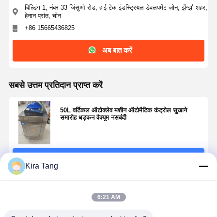
बिल्डिंग 1, नंबर 33 जिंसुओ रोड, हाई-टेक इंडस्ट्रियल डेवलपमेंट ज़ोन, झेंग्झौ शहर,
हेनान प्रांत, चीन
+86 15665436825
अब बात करें
सबसे उत्तम प्रतिदान प्राप्त करें
50L वर्टिकल ऑटोक्लेव मशीन ऑटोमैटिक कंट्रोल सुखाने
समारोह धड़कन वैक्यूम नसबंदी
जारी रखें
Kira Tang
अनुशंसित उत्पाद
6:21 AM