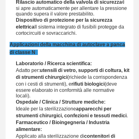
Rilascio automatico della valvola di sicurezza
¢
si apre automaticamente per allentare la pressione
quando supera il valore prestabilito.
Dispositivo di protezione per la sicurezza
elettrica
Il sistema integrato di fusibili protegge da
cortocircuiti e sovraccarichi.
Applicazioni della macchina di autoclave a panca
di classe N
Laboratorio / Ricerca scientifica:
Adatto per:
utensili di vetro, supporti di coltura, kit
di strumenti chirurgici
(richiede la corrispondenza
con i cesti di strumenti), e
rifiuti biologici
(deve
essere elaborato in conformità alle normative
locali).
Ospedale / Clinica / Strutture mediche:
Ideale per la sterilizzazione
apparecchi per
strumenti chirurgici, confezioni e tessuti medici
.
Farmaceutico / Bioingegneria / Industria
alimentare:
Applicato alla sterilizzazione di
contenitori di