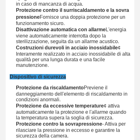
Sterilizzatore dell'ossido di etilene
in caso di mancanza di acqua.
Protezione contro il surriscaldamento e la sovra
Sterilizzatori farmaceutici
pressione
Fornisce una doppia protezione per un
funzionamento sicuro.
Disinfettore automatico per lavatrici
Disattivazione automatica con allarme
L'energia
viene automaticamente interrotta dopo la
sterilizzazione, seguita da un allarme acustico.
Attrezzature CSSD
Costruzioni durevoli in acciaio inossidabile
¢
Interamente realizzato in acciaio inossidabile di alta
Attrezzatura di trattamento delle acque
qualità per una lunga durata e una facile
manutenzione.
armadio di asciugatura
Dispositivo di sicurezza
Attrezzatura di laboratorio
Protezione da riscaldamento
Previene il
danneggiamento dell'elemento di riscaldamento in
condizioni anormali.
Protezione da eccessive temperature
¢ attiva
automaticamente la protezione e l'allarme quando
la temperatura supera la soglia di sicurezza.
Protezione contro la sovrapressione
- Attiva per
rilasciare la pressione in eccesso e garantire la
sicurezza della camera.