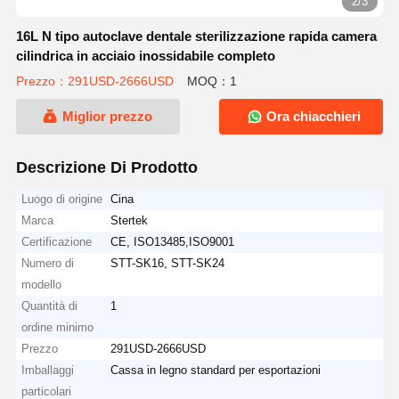
2/3
16L N tipo autoclave dentale sterilizzazione rapida camera
cilindrica in acciaio inossidabile completo
Prezzo：291USD-2666USD
MOQ：1
Miglior prezzo
Ora chiacchieri
Descrizione Di Prodotto
Luogo di origine
Cina
Marca
Stertek
Certificazione
CE, ISO13485,ISO9001
Numero di
STT-SK16, STT-SK24
modello
Quantità di
1
ordine minimo
Prezzo
291USD-2666USD
Imballaggi
Cassa in legno standard per esportazioni
particolari