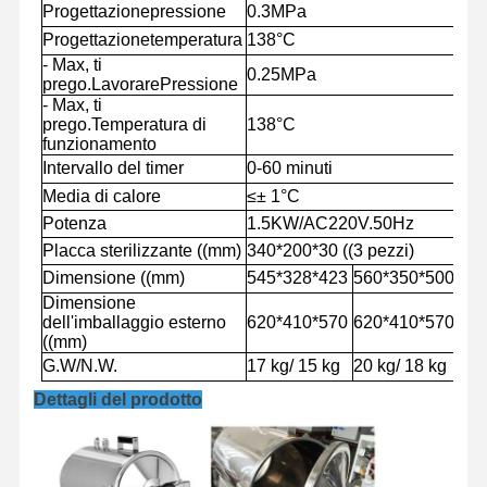
Progettazione
pressione
0.
3
MPa
Progettazione
temperatura
13
8
°C
- Max, ti
0.
25
MPa
prego.
Lavorare
Pressione
- Max, ti
prego.
Temperatura di
13
8
°C
funzionamento
Intervallo del timer
0-60 minuti
Media di calore
≤
± 1°C
Potenza
1.5KW/AC220V.50Hz
Placca sterilizzante ((mm)
340
*
200
*
30 ((3 pezzi)
Dimensione ((mm)
545
*
328
*
423
560
*
350
*
500
Dimensione
dell'imballaggio esterno
620
*
410
*
570
620
*
410
*
570
((mm)
G.W/N.W.
17 kg/ 15 kg
20 kg/ 18 kg
Dettagli del prodotto
Casa
Prodotti
Video
Su Di Noi