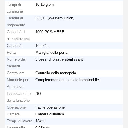
Tempi di
10-15 giorni
consegna
Termini di
L/C,T/T,Western Union,
pagamento
Capacità di
1000 PCS/MESE
alimentazione
Capacità
16L 24L
Porta
Maniglia della porta
Numero dei
3 pezzi di piastre sterilizzanti
canestri
Controllare
Controllo della manopola
Materiale per
Completamente in acciaio inossidabile
Autoclave
Essiccamento
NO
della funzione
Operazione
Facile operazione
Camera
Camera cilindrica
Temp. di lavoro
134℃
Lavora alla
0.25Mpa