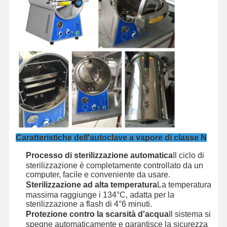
Visita Alla
Controllo
Contattaci
Notizie
Fabbrica
Qualità
Casi
Sterilizzatore orizzontale dell'autoclave
Caratteristiche dell'autoclave a vapore di classe N
Autoclave verticale
Processo di sterilizzazione automatica
Il ciclo di
sterilizzazione è completamente controllato da un
Autoclave da banco
computer, facile e conveniente da usare.
Sterilizzazione ad alta temperatura
La temperatura
Macchina autoclave portatile
massima raggiunge i 134°C, adatta per la
sterilizzazione a flash di 4°6 minuti.
Sterilizzatore al plasma a bassa temperatura
Protezione contro la scarsità d'acqua
Il sistema si
spegne automaticamente e garantisce la sicurezza