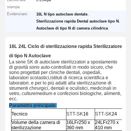
stampa.
Evidenziare:
,
16L N tipo autoclave dentale
,
Sterilizzazione rapida Dental autoclave tipo N
Autoclave di tipo N di camera cilindrica
16L 24L Ciclo di sterilizzazione rapida Sterilizzatore
di tipo N Autoclave
La serie SK di autoclave sterilizzatori a spostamento
di gravità sono auto-controllati in modo sicuro, che
sono progettati per cliniche dentali, ospedali,
laboratori scolastici,istituti di ricerca scientifica e
laboratori. e per lo più adatti alla sterilizzazione di
strumenti chirurgici, dentali e oculistici, medicinali in
vetro, culturemedium e confezioni biologiche, alimenti,
ecc.
Parametro principale:
Tecnico
STT-SK
16
STT-SK
24
Volume della camera di
16L
Fr
250 x
24L
Fr
270 x
sterilizzazione
360 mm
410 mm