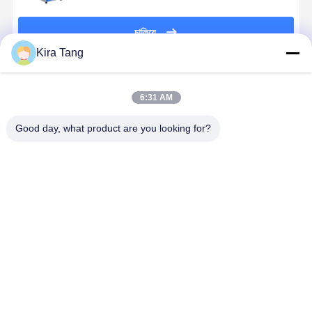
চালিয়ে
Kira Tang
প্রস্তাবিত পণ্য
6:31 AM
Good day, what product are you looking for?
9.25 গ্যালন ক্লাস
মেডিকেল এবং ডেন্টাল
STT-B টেবিল টপ
ক্লিনিকগুলির জন
বি টেবিল শীর্ষ
ক্লিনিকের জন্য ১৮
পালসেটিং ভ্যাকুয়াম
20L ম্যানুয়ালি
অটোক্লেভ 35 লিটার
লিটার ২৩ লিটার ৪৫
ক্লাস বি অটোক্লেভ
জীবাণুমুক্তকারী
আনুষাঙ্গিক সঙ্গে
লিটার স্টিম
8L 12L 18L
মেডিকেল অটোক
স্টেরিলাইজার
23L মেডিক্যাল স্টিম
এন ক্লাস
ভালো দাম
ভালো দাম
ভালো দাম
ভালো দাম
স্টেরিলাইজার দাঁতের
জন্য
বাড়ি
আমাদের
আমাদের সাথে যোগাযোগ
Desktop
Site