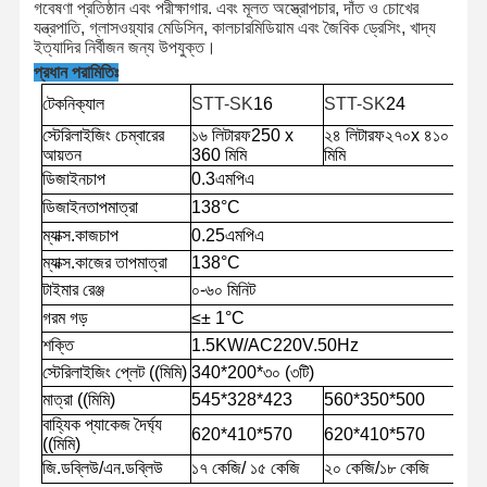
গবেষণা প্রতিষ্ঠান এবং পরীক্ষাগার. এবং মূলত অস্ত্রোপচার, দাঁত ও চোখের
যন্ত্রপাতি, গ্লাসওয়্যার মেডিসিন, কালচারমিডিয়াম এবং জৈবিক ড্রেসিং, খাদ্য
ইত্যাদির নির্বীজন জন্য উপযুক্ত।
প্রধান পরামিতিঃ
টেকনিক্যাল
STT-SK
16
STT-SK
24
স্টেরিলাইজিং চেম্বারের
১৬ লিটার
ফ
250 x
২৪ লিটার
ফ
২৭০x ৪১০
আয়তন
360 মিমি
মিমি
ডিজাইন
চাপ
0.
3
এমপিএ
ডিজাইন
তাপমাত্রা
13
8
°C
ম্যাক্স.
কাজ
চাপ
0.
25
এমপিএ
ম্যাক্স.
কাজের তাপমাত্রা
13
8
°C
টাইমার রেঞ্জ
০-৬০ মিনিট
গরম গড়
≤
± 1°C
শক্তি
1.5KW/AC220V.50Hz
স্টেরিলাইজিং প্লেট ((মিমি)
340
*
200
*
৩০ (৩টি)
মাত্রা ((মিমি)
545
*
328
*
423
560
*
350
*
500
বাহ্যিক প্যাকেজ দৈর্ঘ্য
620
*
410
*
570
620
*
410
*
570
((মিমি)
জি.ডব্লিউ/এন.ডব্লিউ
১৭ কেজি/ ১৫ কেজি
২০ কেজি/১৮ কেজি