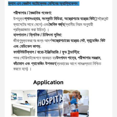
ইথিলিন অক্সাইড জীবাণুমুক্তকারক
ক্লাস এন বেঞ্চটপ অটোক্লেভ মেশিনের অ্যাপ্লিকেশন
পরীক্ষাগার / বৈজ্ঞানিক গবেষণা:
ফার্মাসিউটিক্যাল জীবাণুমুক্তকারক
উপযুক্ত
গ্লাসওয়্যার, সংস্কৃতি মিডিয়া, অস্ত্রোপচার যন্ত্রের কিট
(ইন্সট্রুমেন্ট
ক্যাসেটের সাথে মেলে) এবং
জৈবিক বর্জ্য
(স্থানীয় নিয়ম অনুযায়ী
স্বয়ংক্রিয় ওয়াশার জীবাণুনাশক
প্রক্রিয়াজাত করা উচিত) ।
হাসপাতাল / ক্লিনিক / চিকিৎসা সুবিধা:
CSSD সরঞ্জাম
জীবাণুমুক্তকরণের জন্য আদর্শ
অস্ত্রোপচারের যন্ত্রের সেট, ব্যান্ডেজিং কিট
এবং মেডিকেল কাপড়
.
জল চিকিত্সা সরঞ্জাম
ফার্মাসিউটিক্যাল / বায়ো-ইঞ্জিনিয়ারিং / ফুড ইন্ডাস্ট্রি:
পশুর স্টেরিলাইজেশনে ব্যবহৃত হয়
উৎপাদন পাত্রে, পরীক্ষাগার সরঞ্জাম,
শুকানোর ক্যাবিনেট
কাঁচামাল এবং প্যাকেজিং উপকরণ
(ব্যবহারের আগে সামঞ্জস্যতা নিশ্চিত
করতে হবে) ।
পরীক্ষাগার সরঞ্জাম