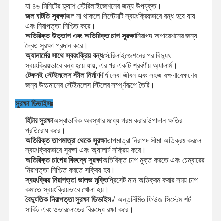
যা ৪৬ মিনিটের ফ্ল্যাশ স্টেরিলাইজেশনের জন্য উপযুক্ত।
জল ঘাটতি সুরক্ষা
জল না থাকলে সিস্টেমটি স্বয়ংক্রিয়ভাবে বন্ধ হয়ে যায়
এবং নিরাপত্তা নিশ্চিত করে।
কারখানা পরিদর্শন
গুণমান নিয়ন্ত্রণ
আমাদের সাথে
খবর
অতিরিক্ত উত্তাপ এবং অতিরিক্ত চাপ সুরক্ষা
নিরাপদ অপারেশনের জন্য
যোগাযোগ
দ্বৈত সুরক্ষা প্রদান করে।
অ্যালার্মের সাথে স্বয়ংক্রিয় বন্ধ
স্টেরিলাইজেশনের পর বিদ্যুৎ
স্বয়ংক্রিয়ভাবে বন্ধ হয়ে যায়, এর পর একটি শ্রবণীয় অ্যালার্ম।
টেকসই স্টেইনলেস স্টীল নির্মাণ
দীর্ঘ সেবা জীবন এবং সহজ রক্ষণাবেক্ষণের
জন্য উচ্চমানের স্টেইনলেস স্টিলের সম্পূর্ণরূপে তৈরি।
মামলা
সুরক্ষা ডিভাইসঃ
হিটার সুরক্ষা
অস্বাভাবিক অবস্থার মধ্যে গরম করার উপাদান ক্ষতির
অনুভূমিক অটোক্লেভ নির্বীজনকারী
প্রতিরোধ করে।
অতিরিক্ত তাপমাত্রা থেকে সুরক্ষা
তাপমাত্রা নিরাপদ সীমা অতিক্রম করলে
অনুভূমিক অটোক্লেভ মেশিন
স্বয়ংক্রিয়ভাবে সুরক্ষা এবং অ্যালার্ম সক্রিয় করে।
অতিরিক্ত চাপের বিরুদ্ধে সুরক্ষা
অতিরিক্ত চাপ মুক্ত করতে এবং চেম্বারের
টেবিল টপ অটোক্লেভ
নিরাপত্তা নিশ্চিত করতে সক্রিয় হয়।
স্বয়ংক্রিয় নিরাপত্তা ভালভ মুক্তি
প্রিসেট মান অতিক্রম করার সময় চাপ
পোর্টেবল অটোক্লেভ মেশিন
কমাতে স্বয়ংক্রিয়ভাবে খোলা হয়।
বৈদ্যুতিক নিরাপত্তা সুরক্ষা ডিভাইস
√ অন্তর্নির্মিত ফিউজ সিস্টেম শর্ট
নিম্ন তাপমাত্রার প্লাজমা স্টেরিলাইজার
সার্কিট এবং ওভারলোডের বিরুদ্ধে রক্ষা করে।