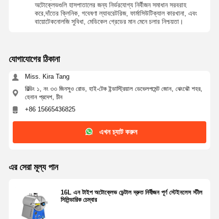
অটোক্লেভগুলি হাসপাতালের জন্য নির্ভরযোগ্য নির্বীজন সমাধান সরবরাহ
করে,দাঁতের ক্লিনিক, গবেষণা ল্যাবরেটরিজ, ফার্মাসিউটিক্যাল কারখানা, এবং
বায়োটেকনোলজি সুবিধা, মেডিকেল গ্রেডের মান মেনে চলার নিশ্চয়তা।
যোগাযোগের ঠিকানা
Miss. Kira Tang
বিল্ডিং ১, নং ৩৩ জিনসুও রোড, হাই-টেক ইন্ডাস্ট্রিয়াল ডেভেলপমেন্ট জোন, ঝেংঝৌ শহর,
হেনান প্রদেশ, চীন
+86 15665436825
এখন চ্যাট করুন
এর সেরা মূল্য পান
16L এন টাইপ অটোক্লেভ ডেন্টাল দ্রুত নির্বীজন পূর্ণ স্টেইনলেস স্টীল
সিলিন্ডারিক চেম্বার