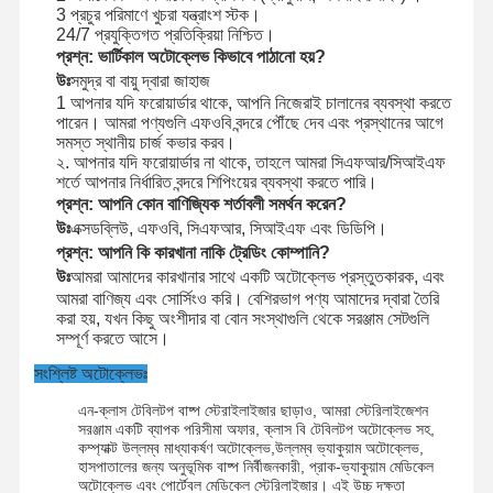
3 প্রচুর পরিমাণে খুচরা যন্ত্রাংশ স্টক।
24/7 প্রযুক্তিগত প্রতিক্রিয়া নিশ্চিত।
প্রশ্ন: ভার্টিকাল অটোক্লেভ কিভাবে পাঠানো হয়?
উঃ
সমুদ্র বা বায়ু দ্বারা জাহাজ
1 আপনার যদি ফরোয়ার্ডার থাকে, আপনি নিজেরাই চালানের ব্যবস্থা করতে
পারেন। আমরা পণ্যগুলি এফওবি বন্দরে পৌঁছে দেব এবং প্রস্থানের আগে
সমস্ত স্থানীয় চার্জ কভার করব।
২. আপনার যদি ফরোয়ার্ডার না থাকে, তাহলে আমরা সিএফআর/সিআইএফ
শর্তে আপনার নির্ধারিত বন্দরে শিপিংয়ের ব্যবস্থা করতে পারি।
প্রশ্ন: আপনি কোন বাণিজ্যিক শর্তাবলী সমর্থন করেন?
উঃ
এক্সডব্লিউ, এফওবি, সিএফআর, সিআইএফ এবং ডিডিপি।
প্রশ্ন: আপনি কি কারখানা নাকি ট্রেডিং কোম্পানি?
উঃ
আমরা আমাদের কারখানার সাথে একটি অটোক্লেভ প্রস্তুতকারক, এবং
আমরা বাণিজ্য এবং সোর্সিংও করি। বেশিরভাগ পণ্য আমাদের দ্বারা তৈরি
করা হয়, যখন কিছু অংশীদার বা বোন সংস্থাগুলি থেকে সরঞ্জাম সেটগুলি
সম্পূর্ণ করতে আসে।
সংশ্লিষ্ট অটোক্লেভঃ
এন-ক্লাস টেবিলটপ বাষ্প স্টেরাইলাইজার ছাড়াও, আমরা স্টেরিলাইজেশন
সরঞ্জাম একটি ব্যাপক পরিসীমা অফার, ক্লাস বি টেবিলটপ অটোক্লেভ সহ,
কম্প্যাক্ট উল্লম্ব মাধ্যাকর্ষণ অটোক্লেভ,উল্লম্ব ভ্যাকুয়াম অটোক্লেভ,
হাসপাতালের জন্য অনুভূমিক বাষ্প নির্বীজনকারী, প্রাক-ভ্যাকুয়াম মেডিকেল
অটোক্লেভ এবং পোর্টেবল মেডিকেল স্টেরিলাইজার। এই উচ্চ দক্ষতা