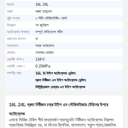
ক্ষমতা
16L 24L
দরজা
দরজা হ্যান্ডেল
ঝুড়ি সংখ্যা
৩ পিসি স্টেরিলাইজিং প্লেট
নিয়ন্ত্রণ
নব কন্ট্রোল
অটোক্লেভ উপাদান
সম্পূর্ণ স্টেইনলেস স্টীল
শুকানোর ফাংশন
না
অপারেশন
সহজ অপারেশন
চেম্বার
নলাকার চেম্বার
ওয়ার্কিং টেম্প।
134℃
ওয়ার্কিং প্রেস।
0.25MPa
লক্ষণীয় করা:
,
16L N টাইপ অটোক্লেভ ডেন্টাল
,
দ্রুত নির্বীজন এন টাইপ অটোক্লেভ ডেন্টাল
সিলিন্ড্রিকাল চেম্বার এন টাইপ অটোক্লেভ
16L 24L দ্রুত নির্বীজন চক্র টাইপ এন স্টেরিলাইজার টেবিলের উপরে
অটোক্লেভ
এসকে সিরিজ টেবিল শীর্ষ মাধ্যাকর্ষণ স্থানচ্যুতি নির্বীজন অটোক্লেভ নিরাপদ
স্বয়ংক্রিয় নিয়ন্ত্রিত হয়, যা দাঁতের ক্লিনিক, হাসপাতাল, স্কুল ল্যাব,বৈজ্ঞানিক