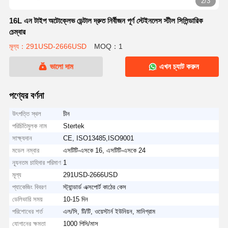
2/3
16L এন টাইপ অটোক্লেভ ডেন্টাল দ্রুত নির্বীজন পূর্ণ স্টেইনলেস স্টীল সিলিন্ডারিক
চেম্বার
মূল্য：291USD-2666USD
MOQ：1
ভালো দাম
এখন চ্যাট করুন
পণ্যের বর্ণনা
উৎপত্তি স্থল
চীন
পরিচিতিমুলক নাম
Stertek
সাক্ষ্যদান
CE, ISO13485,ISO9001
মডেল নম্বার
এসটিটি-এসকে 16, এসটিটি-এসকে 24
ন্যূনতম চাহিদার পরিমাণ
1
মূল্য
291USD-2666USD
প্যাকেজিং বিবরণ
স্ট্যান্ডার্ড এক্সপোর্ট কাঠের কেস
ডেলিভারি সময়
10-15 দিন
পরিশোধের শর্ত
এল/সি, টি/টি, ওয়েস্টার্ন ইউনিয়ন, মানিগ্রাম
যোগানের ক্ষমতা
1000 পিসি/মাস