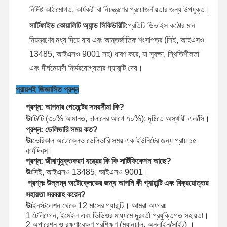
নির্দিষ্ট কাঠামোগত, কার্যকরী বা নিয়ন্ত্রণের প্রয়োজনীয়তার জন্য উপযুক্ত।
সার্টিফাইড কোয়ালিটি অ্যান্ড সিকিউরিটি:
প্রতিটি ডিভাইস কঠোর মান
নিয়ন্ত্রণের মধ্য দিয়ে যায় এবং আন্তর্জাতিক শংসাপত্র (সিই, আইএসও
13485, আইএসও 9001 সহ) ধারণ করে, যা সুরক্ষা, স্থিতিশীলতা
এবং দীর্ঘমেয়াদী নির্ভরযোগ্যতার গ্যারান্টি দেয়।
প্রায়শই জিজ্ঞাসিত প্রশ্ন
প্রশ্ন: আপনার পেমেন্টের সময়সীমা কি?
উঃ
টি/টি (৩০% আমানত, চালানের আগে ৭০%); দৃষ্টিতে অস্থায়ী এল/সি।
প্রশ্ন: ডেলিভারি সময় কত?
উঃ
ভেরিকাল অটোক্লেভ ডেলিভারি সময় এক ইউনিটের জন্য প্রায় ১৫
কার্যদিবস।
প্রশ্ন: জীবাণুমুক্তকরণ যন্ত্রের কি কি সার্টিফিকেশন আছে?
উঃ
সিই, আইএসও 13485, আইএসও 9001।
প্রশ্নঃ উল্লম্ব অটোক্লেভের জন্য আপনি কী গ্যারান্টি এবং বিক্রয়োত্তর
সহায়তা সরবরাহ করেন?
উঃ
ইনস্টলেশন থেকে 12 মাসের গ্যারান্টি। আমরা অফারঃ
1 টেলিফোন, ইমেইল এবং ভিডিওর মাধ্যমে দূরবর্তী প্রযুক্তিগত সহায়তা।
2 অপারেশন ও রক্ষণাবেক্ষণ প্রশিক্ষণ (ম্যানুয়াল, অনলাইন/সাইট) ।