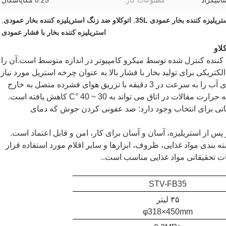
مطبوعات کار:
0.25 مگاپاسکال
تریلیزه کننده بخار عمودی 35L
,
اتوکلاو ضد زنگ استریلیزه کننده بخار عمودی
,
استریلیزه کننده بخار با فشار عمودی
 کننده کنترل شده توسط میکرو کامپیوتر در اندازه متوسط است.آن را
تریکی برای تولید بخار با فشار بالا به عنوان چرخه استریل مورد نیاز
پر می کند، سپس واحد انجام استریلیزه به مقالات، دمای آب را به سرعت در 3 دقیقه با تزریق هوای فشرده متصل به خارج
اتاق می تواند به 30 ~ 40 °C کاهش یافته است.
یاتی برای انتخاب وجود دارد: ضد عفونی کردن جوش که دمای
پس از استریلیزه، آسان و آسان برای کار، امن و قابل اعتماد است.
ه بندی مواد غذایی، ظروف، ابزارها و سایر اقلام مورد استفاده قرار
ات تحقیقاتی مواد غذایی مناسب است..
STV-FB35
۳۵ لیتر
φ318×450mm