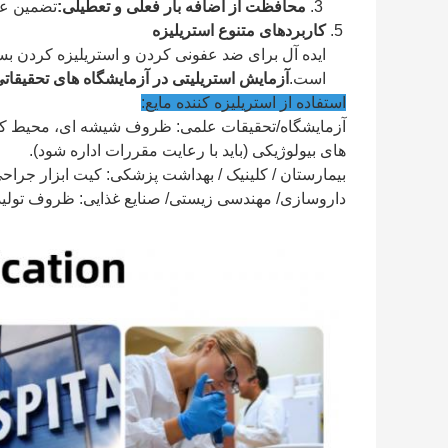
محافظت از اضافه بار فعلی و تعطیلی:
تضمین عم
کاربردهای متنوع استریلیزه
ایده آل برای ضد عفونی کردن و استریلیزه کردن بست
است.
آزمایش استریلیتی در آزمایشگاه های تحقیقاتی
استفاده از استریلیزه کننده مایع:
آزمایشگاه/تحقیقات علمی: ظروف شیشه ای، محیط کشت، 
های بیولوژیکی (باید با رعایت مقررات اداره شود).
بیمارستان / کلینیک / بهداشت پزشکی: کیت ابزار جراح
داروسازی/ مهندسی زیستی/ صنایع غذایی: ظروف تولید، اب