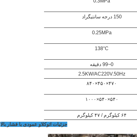
0.3MPa
150 درجه سانتیگراد
0.25MPa
138°C
0~99 دقیقه
2.5KW/AC220V.50Hz
۴۷۰×۴۵۰×۸۴۰
۵۴۰×۵۴۰×۱۰۰۰
۶۴ کیلوگرم / ۴۷ کیلوگرم
جزئیات اتوکلاو عمودی با فشار بالا