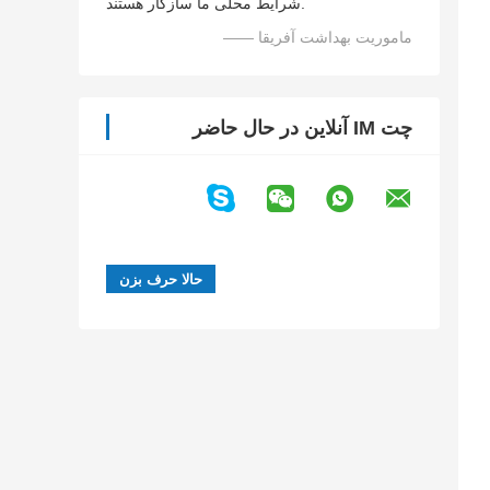
شرایط محلی ما سازگار هستند.
—— ماموریت بهداشت آفریقا
چت IM آنلاین در حال حاضر