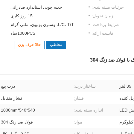
جزئیات بسته بندی:
جعبه چوبی استاندارد صادراتی
زمان تحویل:
15 روز کاری
شرایط پرداخت:
L/C، T/T، وسترن یونیون، مانی گرام
قابلیت ارائه:
1000PCS/ماه
مخاطب
حالا حرف بزن
35 لیتر
ساختار درب:
درب پیچ
فشار:
فشار متقابل
LED
اندازه بسته بندی:
540*540*1000mm
مواد:
فولاد ضد زنگ 304