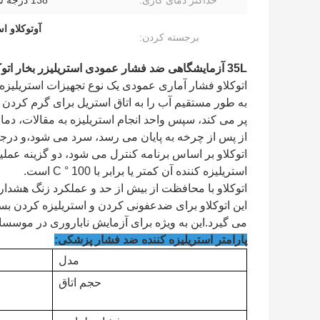
حداکثر دمای کاری:
138 درجه سانتیگراد
آوتوکلاو اس
برجسته کردن:
35L آزمایشگاهی ضد فشار عمودی استریلیزر بخار اتوکلاو
اتوکلاو فشار آماری عمودی یک نوع تجهیزات استریلیزه
به طور مستقیم آب را به اتاق استریل برای گرم کردن الک
از پس از چرخه به پایان می رسد، سرد می شود،و درجه حرارت مقالات در 
اتوکلاو بر اساس برنامه کنترل می شود، دو گزینه عمل
استریلیزه کننده آن کمتر یا برابر با 100 ° C است.
اتوکلاو با محافظت از بیش از حد و عملکرد زنگ هشدار 
این اتوکلاو برای ضدعفونی کردن و استریلیزه کردن بست
می گیرد.این به ویژه برای آزمایش ناباروری در موسس
پارامتر استریلیزه کننده ضد فشار پزشکی:
مدل
حجم اتاق