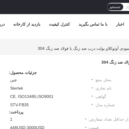
جستجو
اخبار
با ما تماس بگیرید
کنترل کیفیت
بازدید از کارخانه
درب
جزئیات محصول:
محل منبع:
چین
نام تجاری:
Stertek
گواهی:
CE, ISO13485,ISO9001
شماره مدل:
STV-FB35
پرداخت:
ار حداقل تعداد سفارش:
1
قیمت:
448USD-3000USD