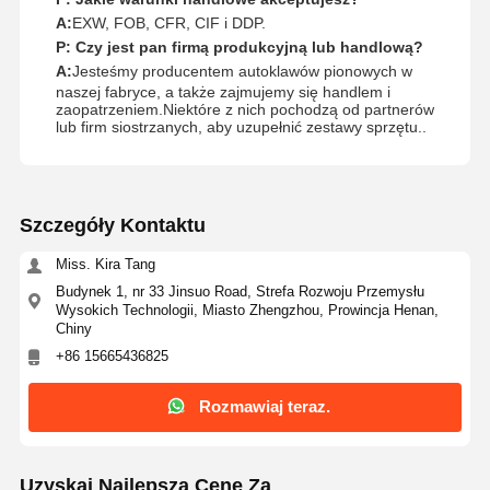
A:
EXW, FOB, CFR, CIF i DDP.
P: Czy jest pan firmą produkcyjną lub handlową?
A:
Jesteśmy producentem autoklawów pionowych w
naszej fabryce, a także zajmujemy się handlem i
zaopatrzeniem.Niektóre z nich pochodzą od partnerów
lub firm siostrzanych, aby uzupełnić zestawy sprzętu..
Szczegóły Kontaktu
Miss. Kira Tang
Budynek 1, nr 33 Jinsuo Road, Strefa Rozwoju Przemysłu
Wysokich Technologii, Miasto Zhengzhou, Prowincja Henan,
Chiny
+86 15665436825
Rozmawiaj teraz.
Uzyskaj Najlepszą Cenę Za