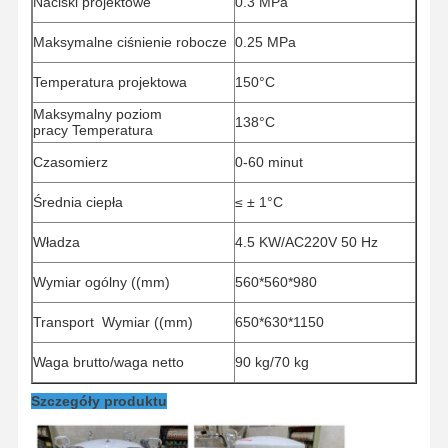
Naciski projektowe
0.3
MPa
Maksymalne ciśnienie robocze
0.25
MPa
Temperatura projektowa
150°C
Maksymalny poziom
138°C
pracy
Temperatura
Czasomierz
0-60 minut
Średnia ciepła
≤ ± 1°C
Władza
4.5 KW/AC220V 50 Hz
Wymiar ogólny ((mm)
560*560*980
Transport
Wymiar ((mm)
650*630*1150
Waga brutto/waga netto
90 kg/70 kg
Do Domu
Produkty
Filmy
O Nas
Szczegóły produktu