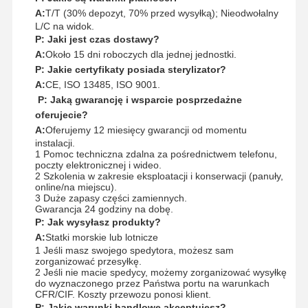
A:
T/T (30% depozyt, 70% przed wysyłką); Nieodwołalny
L/C na widok.
P: Jaki jest czas dostawy?
A:
Około 15 dni roboczych dla jednej jednostki.
P: Jakie certyfikaty posiada sterylizator?
A:
CE, ISO 13485, ISO 9001.
P: Jaką gwarancję i wsparcie posprzedażne
oferujecie?
A:
Oferujemy 12 miesięcy gwarancji od momentu
instalacji.
1 Pomoc techniczna zdalna za pośrednictwem telefonu,
poczty elektronicznej i wideo.
2 Szkolenia w zakresie eksploatacji i konserwacji (panuły,
online/na miejscu).
3 Duże zapasy części zamiennych.
Gwarancja 24 godziny na dobę.
P: Jak wysyłasz produkty?
A:
Statki morskie lub lotnicze
1 Jeśli masz swojego spedytora, możesz sam
zorganizować przesyłkę.
2 Jeśli nie macie spedycy, możemy zorganizować wysyłkę
do wyznaczonego przez Państwa portu na warunkach
CFR/CIF. Koszty przewozu ponosi klient.
P: Jakie warunki handlowe akceptujesz?