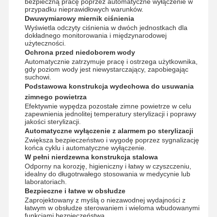
bezpieczną pracę poprzez automatyczne wyłączenie w
Sterylizator z tlenku etylenu
przypadku nieprawidłowych warunków.
Dwuwymiarowy miernik ciśnienia
Sterylizator farmaceutyczny
Wyświetla odczyty ciśnienia w dwóch jednostkach dla
dokładnego monitorowania i międzynarodowej
użyteczności.
Myjnia-dezynfektor
Ochrona przed niedoborem wody
Automatycznie zatrzymuje pracę i ostrzega użytkownika,
Sprzęt CSSD
gdy poziom wody jest niewystarczający, zapobiegając
suchowi.
Sprzęt do uzdatniania wody
Podstawowa konstrukcja wydechowa do usuwania
zimnego powietrza
Suszarka
Efektywnie wypędza pozostałe zimne powietrze w celu
zapewnienia jednolitej temperatury sterylizacji i poprawy
jakości sterylizacji.
Sprzęt laboratoryjny
Automatyczne wyłączenie z alarmem po sterylizacji
Zwiększa bezpieczeństwo i wygodę poprzez sygnalizację
końca cyklu i automatyczne wyłączenie.
W pełni nierdzewna konstrukcja stalowa
Odporny na korozję, higieniczny i łatwy w czyszczeniu,
idealny do długotrwałego stosowania w medycynie lub
laboratoriach.
Bezpieczne i łatwe w obsłudze
Zaprojektowany z myślą o niezawodnej wydajności z
łatwym w obsłudze sterowaniem i wieloma wbudowanymi
funkcjami bezpieczeństwa.