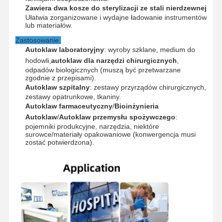
Zawiera dwa kosze do sterylizacji ze stali nierdzewnej
Ułatwia zorganizowane i wydajne ładowanie instrumentów
lub materiałów.
Zastosowanie:
Autoklaw laboratoryjny
: wyroby szklane, medium do
hodowli,
autoklaw dla narzędzi chirurgicznych
,
odpadów biologicznych (muszą być przetwarzane
zgodnie z przepisami).
Autoklaw szpitalny
: zestawy przyrządów chirurgicznych,
zestawy opatrunkowe, tkaniny.
Autoklaw farmaceutyczny
/
Bioinżynieria
Autoklaw
/
Autoklaw przemysłu spożywczego
:
pojemniki produkcyjne, narzędzia, niektóre
surowce/materiały opakowaniowe (konwergencja musi
zostać potwierdzona).