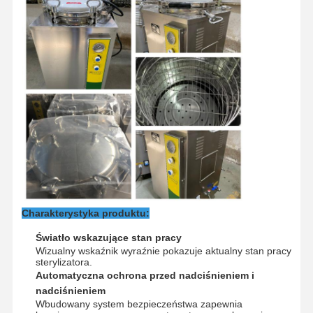
Wycieczka
Kontrola
Skontaktuj
Aktualności
Po Fabryce
Jakości
Się Z Nami
Przypadki
Poziomy sterylizator w autoklawie
Autoklaw pionowy
Charakterystyka produktu:
Autoklaw na szczycie stołu
Światło wskazujące stan pracy
Wizualny wskaźnik wyraźnie pokazuje aktualny stan pracy
Przenośna maszyna autoklawowa
sterylizatora.
Automatyczna ochrona przed nadciśnieniem i
Sterylizator plazmowy o niskiej temperaturze
nadciśnieniem
Wbudowany system bezpieczeństwa zapewnia