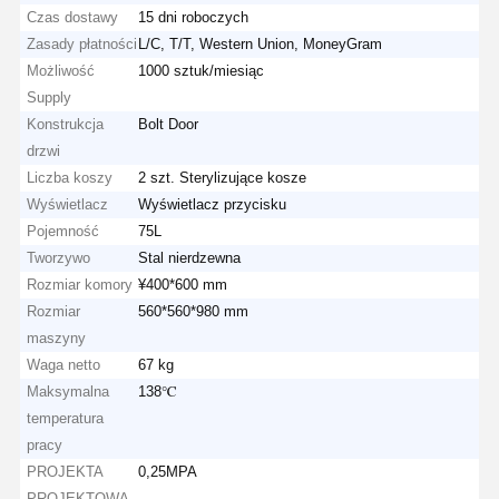
Czas dostawy
15 dni roboczych
Zasady płatności
L/C, T/T, Western Union, MoneyGram
Możliwość
1000 sztuk/miesiąc
Supply
Konstrukcja
Bolt Door
drzwi
Liczba koszy
2 szt. Sterylizujące kosze
Wyświetlacz
Wyświetlacz przycisku
Pojemność
75L
Tworzywo
Stal nierdzewna
Rozmiar komory
¥400*600 mm
Rozmiar
560*560*980 mm
maszyny
Waga netto
67 kg
Maksymalna
138℃
temperatura
pracy
PROJEKTA
0,25MPA
PROJEKTOWA.