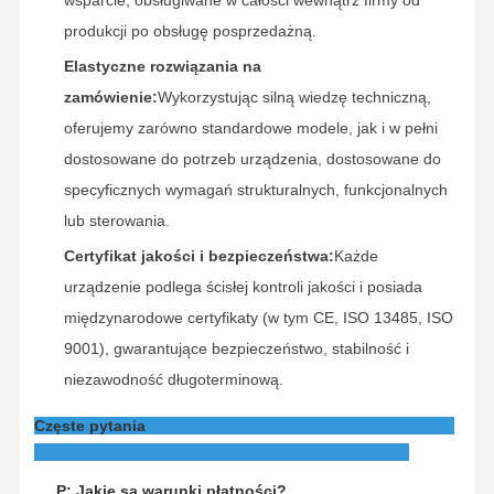
wsparcie, obsługiwane w całości wewnątrz firmy od
produkcji po obsługę posprzedażną.
Elastyczne rozwiązania na
zamówienie:
Wykorzystując silną wiedzę techniczną,
oferujemy zarówno standardowe modele, jak i w pełni
dostosowane do potrzeb urządzenia, dostosowane do
specyficznych wymagań strukturalnych, funkcjonalnych
lub sterowania.
Certyfikat jakości i bezpieczeństwa:
Każde
urządzenie podlega ścisłej kontroli jakości i posiada
międzynarodowe certyfikaty (w tym CE, ISO 13485, ISO
9001), gwarantujące bezpieczeństwo, stabilność i
niezawodność długoterminową.
Częste pytania
P: Jakie są warunki płatności?