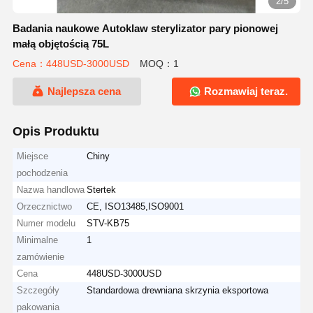
2/5
Badania naukowe Autoklaw sterylizator pary pionowej
małą objętością 75L
Cena：448USD-3000USD
MOQ：1
Najlepsza cena
Rozmawiaj teraz.
Opis Produktu
Miejsce
Chiny
pochodzenia
Nazwa handlowa
Stertek
Orzecznictwo
CE, ISO13485,ISO9001
Numer modelu
STV-KB75
Minimalne
1
zamówienie
Cena
448USD-3000USD
Szczegóły
Standardowa drewniana skrzynia eksportowa
pakowania