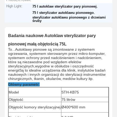
High Light:
,
75 l autoklaw sterylizator pary pionowej
,
75 l sterylizator autoklawu pionowego
sterylizator autoklawu pionowego z drzwiami
śruby
Badania naukowe Autoklaw sterylizator pary
pionowej małą objętością 75L
To...
Autoklawy pionowe są zmontowane z systemem
ogrzewania, systemem sterowanym przez mikro-komputer,
systemem ochrony przed nadciśnieniem i nadciśnieniem,
które są niezawodne pod względem efektów
sterylizacyjnych,wygodne w obsłudze i oszczędność
energiiSą to idealne urządzenia dla klinik, instytutów badań
naukowych i innych organizacji do sterylizacji instrumentów
chirurgicznych, tkanin, okularów, mediów kultury itp.
Główny parametr:
Model
STH-KB75
Objętość
75 litrów
Objętość komory sterylizacyjnej
Ø400*600 mm