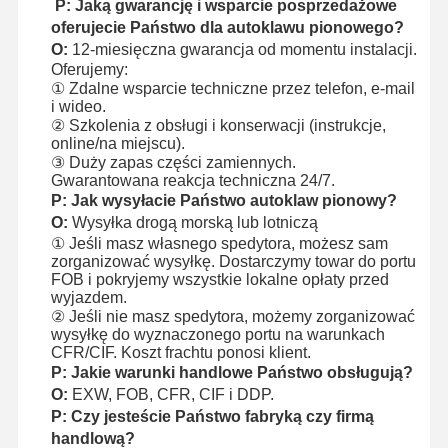
P: Jaką gwarancję i wsparcie posprzedażowe
oferujecie Państwo dla autoklawu pionowego?
O:
12-miesięczna gwarancja od momentu instalacji.
Oferujemy:
① Zdalne wsparcie techniczne przez telefon, e-mail
i wideo.
② Szkolenia z obsługi i konserwacji (instrukcje,
online/na miejscu).
③ Duży zapas części zamiennych.
Gwarantowana reakcja techniczna 24/7.
P: Jak wysyłacie Państwo autoklaw pionowy?
O:
Wysyłka drogą morską lub lotniczą
① Jeśli masz własnego spedytora, możesz sam
zorganizować wysyłkę. Dostarczymy towar do portu
FOB i pokryjemy wszystkie lokalne opłaty przed
wyjazdem.
② Jeśli nie masz spedytora, możemy zorganizować
wysyłkę do wyznaczonego portu na warunkach
CFR/CIF. Koszt frachtu ponosi klient.
P: Jakie warunki handlowe Państwo obsługują?
O:
EXW, FOB, CFR, CIF i DDP.
P: Czy jesteście Państwo fabryką czy firmą
handlową?