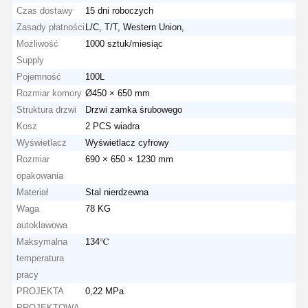
Czas dostawy
15 dni roboczych
Zasady płatności
L/C, T/T, Western Union,
Możliwość
1000 sztuk/miesiąc
Supply
Pojemność
100L
Rozmiar komory
Ø450 × 650 mm
Struktura drzwi
Drzwi zamka śrubowego
Kosz
2 PCS wiadra
Wyświetlacz
Wyświetlacz cyfrowy
Rozmiar
690 × 650 × 1230 mm
opakowania
Materiał
Stal nierdzewna
Waga
78 KG
autoklawowa
Maksymalna
134℃
temperatura
pracy
PROJEKTA
0,22 MPa
PROJEKTOWA.