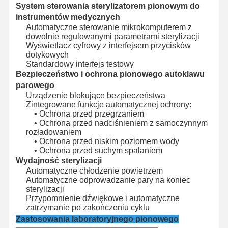
Sterylizator z tlenku etylenu
System sterowania sterylizatorem pionowym do
instrumentów medycznych
Sterylizator farmaceutyczny
Automatyczne sterowanie mikrokomputerem z
dowolnie regulowanymi parametrami sterylizacji
Wyświetlacz cyfrowy z interfejsem przycisków
Myjnia-dezynfektor
dotykowych
Standardowy interfejs testowy
Sprzęt CSSD
Bezpieczeństwo i ochrona pionowego autoklawu
parowego
Sprzęt do uzdatniania wody
Urządzenie blokujące bezpieczeństwa
Zintegrowane funkcje automatycznej ochrony:
Suszarka
• Ochrona przed przegrzaniem
• Ochrona przed nadciśnieniem z samoczynnym
rozładowaniem
Sprzęt laboratoryjny
• Ochrona przed niskim poziomem wody
• Ochrona przed suchym spalaniem
Wydajność sterylizacji
Automatyczne chłodzenie powietrzem
Automatyczne odprowadzanie pary na koniec
sterylizacji
Przypomnienie dźwiękowe i automatyczne
zatrzymanie po zakończeniu cyklu
Zastosowania laboratoryjnego pionowego