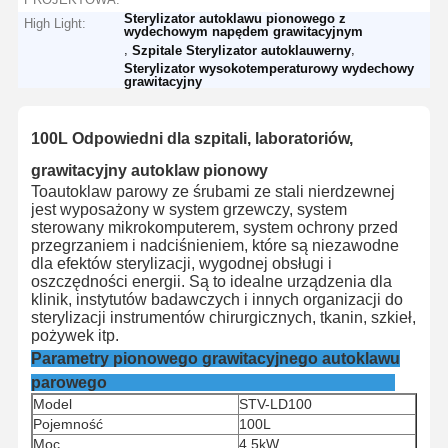
Sterylizator autoklawu pionowego z
High Light:
wydechowym napędem grawitacyjnym
,
,
Szpitale Sterylizator autoklauwerny
Sterylizator wysokotemperaturowy wydechowy
grawitacyjny
100L Odpowiedni dla szpitali, laboratoriów,
grawitacyjny autoklaw pionowy
To
autoklaw parowy ze śrubami ze stali nierdzewnej
jest wyposażony w system grzewczy, system
sterowany mikrokomputerem, system ochrony przed
przegrzaniem i nadciśnieniem, które są niezawodne
dla efektów sterylizacji, wygodnej obsługi i
oszczędności energii. Są to idealne urządzenia dla
klinik, instytutów badawczych i innych organizacji do
sterylizacji instrumentów chirurgicznych, tkanin, szkieł,
pożywek itp.
Parametry pionowego grawitacyjnego autoklawu
parowego
Model
STV-LD100
Pojemność
100L
Moc
4.5kW