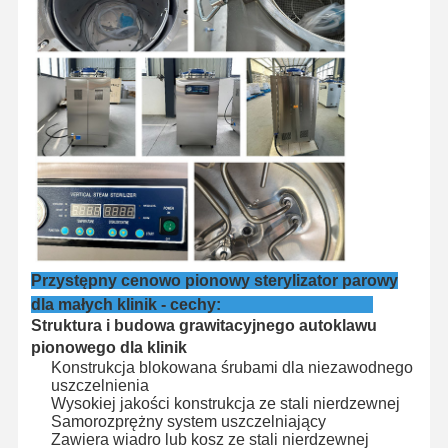
Wycieczka
Kontrola
Skontaktuj
Aktualności
Po Fabryce
Jakości
Się Z Nami
Przypadki
Poziomy sterylizator w autoklawie
Przystępny cenowo pionowy sterylizator parowy
Autoklaw pionowy
dla małych klinik - cechy:
Struktura i budowa grawitacyjnego autoklawu
Autoklaw na szczycie stołu
pionowego dla klinik
Konstrukcja blokowana śrubami dla niezawodnego
Przenośna maszyna autoklawowa
uszczelnienia
Wysokiej jakości konstrukcja ze stali nierdzewnej
Sterylizator plazmowy o niskiej temperaturze
Samorozprężny system uszczelniający
Zawiera wiadro lub kosz ze stali nierdzewnej