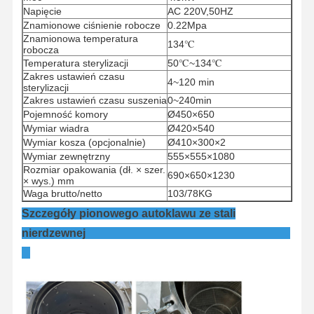
Napięcie
AC 220V,50HZ
Znamionowe ciśnienie robocze
0.22Mpa
Znamionowa temperatura
134℃
robocza
Temperatura sterylizacji
50℃~134℃
Zakres ustawień czasu
4~120 min
sterylizacji
Zakres ustawień czasu suszenia
0~240min
Pojemność komory
Ø450×650
Wymiar wiadra
Ø420×540
Wymiar kosza (opcjonalnie)
Ø410×300×2
Wymiar zewnętrzny
555×555×1080
Rozmiar opakowania (dł. × szer.
690×650×1230
× wys.) mm
Waga brutto/netto
103/78KG
Szczegóły pionowego autoklawu ze stali
nierdzewnej
Do Domu
Produkty
Filmy
O Nas