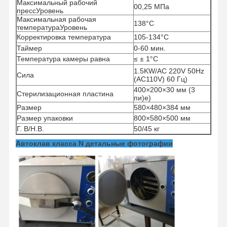
Максимальный рабочий
00,25 МПа
пресс
Уровень
Максимальная рабочая
138°С
температура
Уровень
Корректировка
температура
105-134°С
Таймер
0-60 мин.
Температура камеры равна
≤ ±
1°C
1.5KW/AC 220V 50Hz
Сила
(AC110V)
60 Гц)
400×200×30 мм (3
Стерилизационная пластина
пи)
е)
Размер
580×480×384 мм
Размер упаковки
800×580×500 мм
Г. В/Н.В.
50/45 кг
Автоклав класса N детальные фотографии
Домой
Продукты
Видеозаписи
О Нас