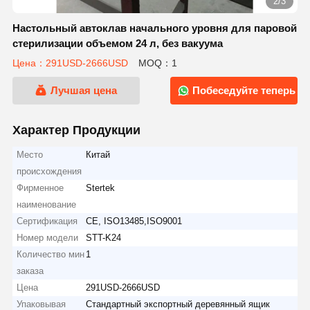
2/3
Настольный автоклав начального уровня для паровой
стерилизации объемом 24 л, без вакуума
Цена：291USD-2666USD
MOQ：1
Лучшая цена
Побеседуйте теперь
Характер Продукции
Место
Китай
происхождения
Фирменное
Stertek
наименование
Сертификация
CE, ISO13485,ISO9001
Номер модели
STT-K24
Количество мин
1
заказа
Цена
291USD-2666USD
Упаковывая
Стандартный экспортный деревянный ящик