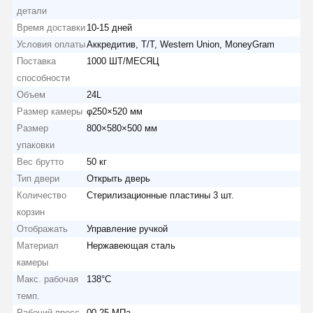
детали
Время доставки
10-15 дней
Условия оплаты
Аккредитив, T/T, Western Union, MoneyGram
Поставка
1000 ШТ/МЕСЯЦ
способности
Объем
24L
Размер камеры
φ250×520 мм
Размер
800×580×500 мм
упаковки
Вес брутто
50 кг
Тип двери
Открыть дверь
Количество
Стерилизационные пластины 3 шт.
корзин
Отображать
Управление ручкой
Материал
Нержавеющая сталь
камеры
Макс. рабочая
138°С
темп.
Рабочий пресс.
00,25 МПа