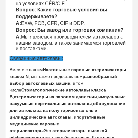
на условиях CFR/CIF.
Вопрос: Какие торговые условия вы
поддерживаете?
А:
EXW, FOB, CFR, CIF и DDP.
Вопрос: Вы завод или торговая компания?
А:
Мы являемся производителем автоклавов с
нашим заводом, а также занимаемся торговлей
и поставками.
Связанные автоклавы:
Вместе с нашим
Настольные паровые стерилизаторы
класса N
, мы также предоставляем
разнообразный
выбор автоклавных машин
, в том
числе
Стоматологические автоклавы класса
B
,
стерилизаторы на паровом давлении
,
импульсные
вакуумные вертикальные автоклавы
,
оборудование
для автоклава на полу
,
горизонтальные
цилиндрические автоклавы
, и
портативные
медицинские паровые
стерилизаторы
Это.
стерилизаторы высокой
эффективности
доставить
безопасная, быстрая и