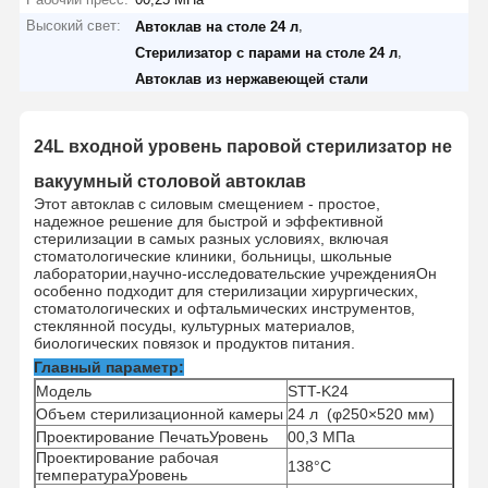
Высокий свет:
,
Автоклав на столе 24 л
,
Стерилизатор с парами на столе 24 л
Автоклав из нержавеющей стали
24L входной уровень паровой стерилизатор не
вакуумный столовой автоклав
Этот автоклав с силовым смещением - простое,
надежное решение для быстрой и эффективной
стерилизации в самых разных условиях, включая
стоматологические клиники, больницы, школьные
лаборатории,научно-исследовательские учрежденияОн
особенно подходит для стерилизации хирургических,
стоматологических и офтальмических инструментов,
стеклянной посуды, культурных материалов,
биологических повязок и продуктов питания.
Главный параметр:
Модель
STT-K24
Объем стерилизационной камеры
24 л
(φ250×520 мм)
Проектирование
Печать
Уровень
00,3 МПа
Проектирование
рабочая
138°С
температура
Уровень