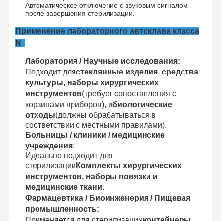
Стерилизатор окиси этилена
Автоматическое отключение с звуковым сигналом
после завершения стерилизации.
Фармацевтический стерилизатор
Применение лабораторного автоклава класса
N
Автоматический дезинфектор для стиральной машины
Лаборатория / Научные исследования:
Оборудование CSSD
Подходит для
стеклянные изделия, средства
культуры, наборы хирургических
Оборудование водоочистки
инструментов
(требует сопоставления с
корзинами приборов), и
биологические
сушильный шкаф
отходы
(должны обрабатываться в
соответствии с местными правилами).
Лабораторное оборудование
Больницы / клиники / медицинские
учреждения:
Идеально подходит для
стерилизации
Комплекты хирургических
инструментов, наборы повязки и
медицинские ткани
.
Фармацевтика / Биоинженерия / Пищевая
промышленность:
Применяется для стерилизации
контейнеры