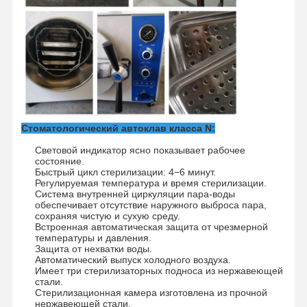
Экскурсия
Контроль
Свяжитесь С
Новости
По Заводу
Качества
Нами
Стоматологический автоклав класса N:
Случаи
Световой индикатор ясно показывает рабочее
состояние.
Горизонтальный стерилизатор автоклава
Быстрый цикл стерилизации: 4−6 минут.
Регулируемая температура и время стерилизации.
Система внутренней циркуляции пара-воды
Вертикальная автоклавная машина
обеспечивает отсутствие наружного выброса пара,
сохраняя чистую и сухую среду.
Автоклав сверху стола
Встроенная автоматическая защита от чрезмерной
температуры и давления.
Защита от нехватки воды.
Переносная автоклавная машина
Автоматический выпуск холодного воздуха.
Имеет три стерилизаторных подноса из нержавеющей
стали.
Стерилизатор низкотемпературной плазмой
Стерилизационная камера изготовлена из прочной
нержавеющей стали.