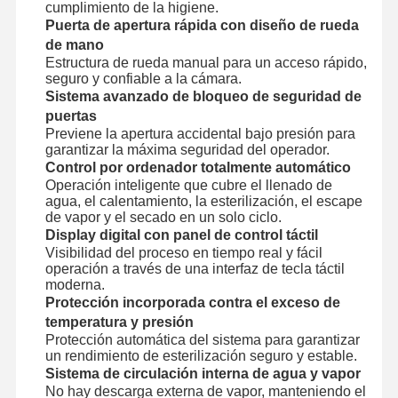
cumplimiento de la higiene.
Esterilizador de plasma a baja temperatura
Puerta de apertura rápida con diseño de rueda
de mano
Esterilizador del óxido de etileno
Estructura de rueda manual para un acceso rápido,
seguro y confiable a la cámara.
Esterilizador farmacéutico
Sistema avanzado de bloqueo de seguridad de
puertas
Lavadora Desinfectadora Automática
Previene la apertura accidental bajo presión para
garantizar la máxima seguridad del operador.
Equipo CSSD
Control por ordenador totalmente automático
Operación inteligente que cubre el llenado de
Equipo del tratamiento de aguas
agua, el calentamiento, la esterilización, el escape
de vapor y el secado en un solo ciclo.
Display digital con panel de control táctil
gabinete de secado
Visibilidad del proceso en tiempo real y fácil
operación a través de una interfaz de tecla táctil
Equipo de laboratorio
moderna.
Protección incorporada contra el exceso de
temperatura y presión
Protección automática del sistema para garantizar
un rendimiento de esterilización seguro y estable.
Sistema de circulación interna de agua y vapor
No hay descarga externa de vapor, manteniendo el