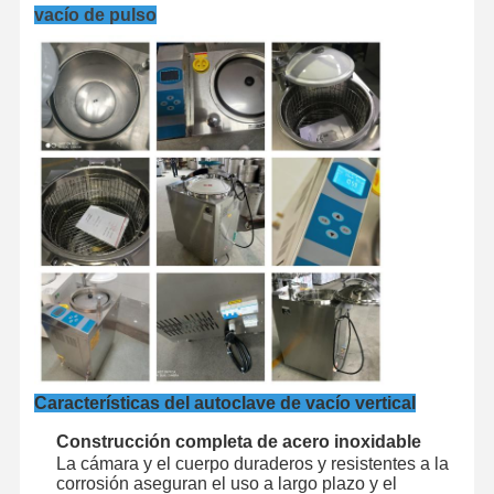
efecto invernadero de los
vacío de pulso
gases de efecto invernadero
de los gases de efecto
invernadero de los gases de
efecto invernadero.
Recorrido
Control De
Contáctenos
Noticias
Por La
Calidad
Dimensión general (mm)
820 × 560 × 1270
Fábrica
Dimensión de transporte (mm)
950 × 680 × 1430
Casos De
Trabajo
Esterilizador horizontal de la autoclave
Máquina de autoclave vertical
Características del autoclave de vacío vertical
Autoclave en la parte superior de la mesa
Construcción completa de acero inoxidable
La cámara y el cuerpo duraderos y resistentes a la
Autoclave Portátil
corrosión aseguran el uso a largo plazo y el