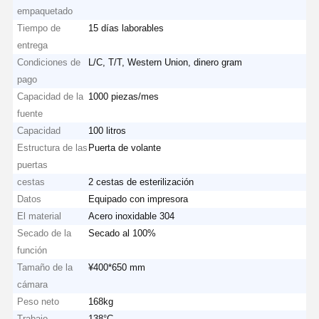
empaquetado
Tiempo de
15 días laborables
entrega
Condiciones de
L/C, T/T, Western Union, dinero gram
pago
Capacidad de la
1000 piezas/mes
fuente
Capacidad
100 litros
Estructura de las
Puerta de volante
puertas
cestas
2 cestas de esterilización
Datos
Equipado con impresora
El material
Acero inoxidable 304
Secado de la
Secado al 100%
función
Tamaño de la
¥400*650 mm
cámara
Peso neto
168kg
Trabajo
138°C