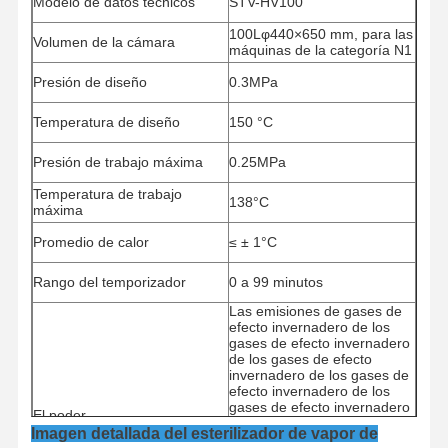
Modelo de datos técnicos
STV-HV100
100Lφ440×650 mm, para las
Volumen de la cámara
máquinas de la categoría N1
Presión de diseño
0.3MPa
Temperatura de diseño
150 °C
Presión de trabajo máxima
0.25MPa
Temperatura de trabajo
138°C
máxima
Promedio de calor
≤ ± 1°C
Rango del temporizador
0 a 99 minutos
Las emisiones de gases de
efecto invernadero de los
gases de efecto invernadero
de los gases de efecto
invernadero de los gases de
En Casa
Productos
Los Vídeos
Sobre
efecto invernadero de los
Nosotros
gases de efecto invernadero
El poder
de los gases de efecto
Imagen detallada del esterilizador de vapor de
invernadero de los gases de