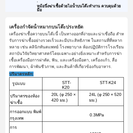
,
หม้อนึ่งฆ่าเชื้อด้วยไอน้ำบนโต๊ะทำงาน ควบคุมด้วย
มือ
เครื่องกําจัดน้ําหมากบนโต๊ะประหยัด
เครื่องฆ่าเชื้อควายบนโต๊ะนี้ เป็นทางออกที่ง่ายและน่าเชื่อถือ สําห
รับการฆ่าเชื้ออย่างรวดเร็วและมีประสิทธิภาพ ในสถานที่ที่หลาก
หลาย เช่น คลินิกทันตแพทย์ โรงพยาบาล ห้องปฏิบัติการโรงเรียน
สถาบันวิจัยวิทยาศาสตร์โดยเฉพาะอย่างยิ่งเหมาะสําหรับการฆ่า
เชื้อเครื่องมือการผ่าตัด, ฟัน, และเครื่องมือตา, เครื่องแก้ว, สื่อ
การพัฒนา, ผ้าพันชีวภาพ, และสินค้าที่เกี่ยวข้องกับอาหาร.
ปริมาตรหลัก:
STT-
STT-K
24
รูปแบบ
K
20
20L
(
φ 250 ×
24L
(
φ 250 × 520
ปริมาตรของห้อง
420 มม.
)
มม.
)
ฆ่าเชื้อ
การออกแบบ
พิมพ์
0.
3
MPa
กรุงเทพ
การ