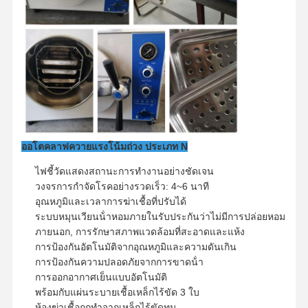
ขนาดของบรรจุ
ขนาด 700 ×
กว้าง
580 × 500
800×580×500
มิลลิเมตร
มิลลิเมตร
ทัวร์โรงงาน
การควบคุม
ติดต่อเรา
ข่าว
44/40
50/45 kg
ก.ส.ส. / น.ส.
คุณภาพ
kg
กรณี
ออโตคลาฟควายแรงโน้มถ่วง ประเภท N
ไฟชี้วัดแสดงสถานะการทํางานอย่างชัดเจน
เครื่องนึ่งฆ่าเชื้อแนวนอน
วงจรการกําจัดโรคอย่างรวดเร็ว: 4~6 นาที
อุณหภูมิและเวลาการฆ่าเชื้อที่ปรับได้
เครื่องนึ่งฆ่าเชื้อแนวตั้ง
ระบบหมุนเวียนน้ําหอมภายในรับประกันว่าไม่มีการปล่อยหอม
ภายนอก, การรักษาสภาพแวดล้อมที่สะอาดและแห้ง
ออโตคลาฟบนโต๊ะ
การป้องกันอัตโนมัติจากอุณหภูมิและความดันเกิน
การป้องกันความปลอดภัยจากการขาดน้ํา
เครื่องนึ่งฆ่าเชื้อแบบพกพา
การออกอากาศเย็นแบบอัตโนมัติ
พร้อมกับแผ่นระบายเชื้อเหล็กไร้ขัด 3 ใบ
เครื่องฆ่าเชื้อพลาสมาอุณหภูมิต่ำ
ห้องฆ่าเชื้อถูกทําจากเหล็กไร้ขัดทน