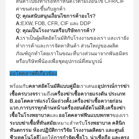
สินค้าไปยังท่าเรือที่กําหนดไว้ตามเงื่อนไข CFR/CIF
ค่าขนส่งจะขึ้นกับลูกค้า
Q: คุณสนับสนุนเงื่อนไขการค้าอะไร?
A:
EXW, FOB, CFR, CIF และ DDP
Q: คุณเป็นโรงงานหรือบริษัทการค้า?
A:
เราเป็นผู้ผลิตอัตโนมัติกับโรงงานของเรา และเรายัง
ทําการค้าและการจัดหาสินค้า ส่วนใหญ่ของผลิต
ภัณฑ์ถูกทําโดยเราในขณะที่บางส่วนมาจากพันธมิตร
หรือบริษัทพี่น้องเพื่อชุดอุปกรณ์ที่สมบูรณ์
ออโตคลาฟที่เกี่ยวข้อง
พร้อมกับ
คลาสอัตโนมัติแบบคู่มือ
เราเสนอ
อุปกรณ์การฆ่า
เชื้อครบวงจร
รวมถึง
เครื่องฆ่าเชื้อควายแรงดัน ประเภท
B
,
ออโตคลาฟแรงโน้มถ่วงตั้ง
,
เครื่องฆ่าเชื้อควายก่อน
แวก
,
การบรรทุกด้านหน้า
เครื่องยนต์อัตโนมัติ
,
เครื่องฆ่า
เชื้อในโรงพยาบาล
และ
ออโตคลาฟฟันแบบพกพา
ของเรา
ระบบฆ่าเชื้อที่ทันสมัย
เหมาะสําหรับ
โรงพยาบาล คลินิก
ทันตกรรม ห้องปฏิบัติการวิจัย โรงงานผลิตยา และศูนย์
ชีวเทคโนโลยี
โดยให้
การกําจัดเชื้อไว, น่าเชื่อถือ และตรง