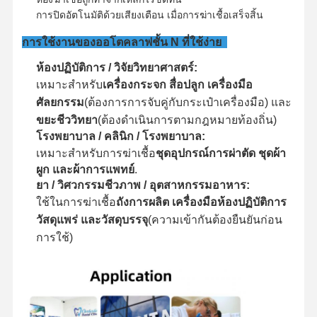
การปิดอัตโนมัติด้วยเสียงเตือน เมื่อการฆ่าเชื้อเสร็จสิ้น
เครื่องฆ่าเชื้ออ๊อกไซด์เอธีเลน
การใช้งานของออโตคลาฟชั้น N ที่ใช้ง่าย
เครื่องฆ่าเชื้อเภสัชกรรม
ห้องปฏิบัติการ / วิจัยวิทยาศาสตร์:
เครื่องล้างและฆ่าเชื้ออัตโนมัติ
เหมาะสําหรับ
เครื่องกระจก สื่อปลูก เครื่องมือ
ศัลยกรรม
(ต้องการการจับคู่กับกระเป๋าเครื่องมือ) และ
อุปกรณ์ CSSD
ขยะชีววิทยา
(ต้องดําเนินการตามกฎหมายท้องถิ่น)
โรงพยาบาล / คลินิก / โรงพยาบาล:
อุปกรณ์บำบัดน้ำ
เหมาะสําหรับการฆ่าเชื้อ
ชุดอุปกรณ์การผ่าตัด ชุดผ้า
ผูก และผ้าการแพทย์
.
ตู้ทำให้แห้ง
ยา / วิศวกรรมชีวภาพ / อุตสาหกรรมอาหาร:
อุปกรณ์ห้องปฏิบัติการ
ใช้ในการฆ่าเชื้อ
ถังการผลิต เครื่องมือห้องปฏิบัติการ
วัสดุแพร่ และวัสดุบรรจุ
(ความเข้ากันต้องยืนยันก่อน
การใช้)