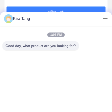
চালিয়ে
Kira Tang
แนะนำผลิตภัณฑ์
1:08 PM
Good day, what product are you looking for?
หม้อนึ่งฆ่าเชื้อ
เครื่องฆ่าเชื้อ
STT-B ตาราง
16L N ประเ
แบบตั้งโต๊ะ
ควาย 18L 23L
ด้านบนเร้าใจ
อัตโนมัติ ฟั
Class B ขนาด
45L สําหรับ
สูญญากาศ
Sterilizatio
9.25 แกลลอน
คลินิกการ
Class B
รวดเร็ว เต็
35 ลิตร พร้อม
แพทย์และ
Autoclave 8L
แตนเลส
ราคาดีที่สุด
ราคาดีที่สุด
ราคาดีที่สุด
ราคาดีที่ส
อุปกรณ์เสริม
ทันตแพทย์
12L 18L 23L
เครื่องนึ่งฆ่าเชื้อ
ทางการแพทย์
สำหรับทันต
กรรม
Desktop Site
บ้าน
เกี่ยวกับเรา
ติดต่อเรา