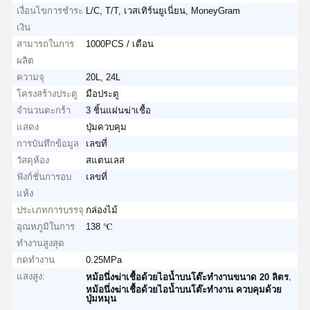
เงื่อนไขการชำระ
L/C, T/T, เวสเทิร์นยูเนี่ยน, MoneyGram
เงิน
สามารถในการ
1000PCS / เดือน
ผลิต
ความจุ
20L, 24L
โครงสร้างประตู
มือประตู
จำนวนตะกร้า
3 ชิ้นแผ่นฆ่าเชื้อ
แสดง
ปุ่มควบคุม
การบันทึกข้อมูล
เลขที่
วัสดุห้อง
สแตนเลส
ฟังก์ชั่นการอบ
เลขที่
แห้ง
ประเภทการบรรจุ
กล่องไม้
อุณหภูมิในการ
138 ℃
ทำงานสูงสุด
กดทำงาน
0.25MPa
แสงสูง:
,
หม้อนึ่งฆ่าเชื้อด้วยไอน้ำบนโต๊ะทำงานขนาด 20 ลิตร
หม้อนึ่งฆ่าเชื้อด้วยไอน้ำบนโต๊ะทำงาน ควบคุมด้วย
ปุ่มหมุน