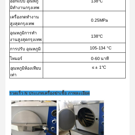
13
8
°C
ออกแบบ
อุณหภู
มิทํางาน
กรุงเทพ
เครื่องกดทํางาน
0.
25
MPa
สูงสุด
กรุงเทพ
อุณหภูมิการทํา
13
8
°C
งานสูงสุด
กรุงเทพ
105-134 °C
การปรับ
อุณหภูมิ
ไทมอร์
0-60 นาที
≤ ±
1°C
อุณหภูมิห้องเทียบ
เท่า
1.5KW/AC 220V 50Hz
พลังงานของ
(AC110V)
60HZ)
แหล่ง
รวดเร็ว N ประเภทเครื่องฆ่าเชื้อ ภาพละเอียด
340×200×30
400×200×30
แผ่นกําจัดโรค
มิลลิเมตร (3
มิลลิเมตร (3 pi)
(c)
ชิ้น)
หน้าแรก
สินค้า
วิดีโอ
เกี่ยวกับเรา
480 × 480 ×
580 × 480 ×
ขนาด
384
384 มิลลิเมตร
มิลลิเมตร