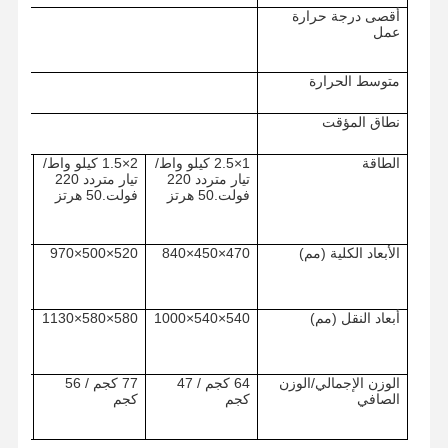
أقصى درجة حرارة
عمل
متوسط الحرارة
نطاق المؤقت
0~99 دقيقة أو 0~99 ساعة و 59 دقيقة
الطاقة
1×2.5 كيلو واط/
2×1.5 كيلو واط/
تيار متردد 220
تيار متردد 220
فولت.50 هرتز
فولت.50 هرتز
فولت.50 ه
الأبعاد الكلية (مم)
470×450×840
520×500×970
550×530×990
أبعاد النقل (مم)
540×540×1000
580×580×1130
610×610×1160
الوزن الإجمالي/الوزن
64 كجم / 47
77 كجم / 56
الصفحة
المنتجات
فيديوهات
حولنا
الصافي
كجم
كجم
كجم
الرئيسية