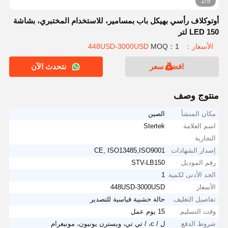
2/5
أوتوكلاف رأسي بهيكل باب بمسامير، للاستخدام المختبري، بشاشة
LED 150 لتر
الأسعار：448USD-3000USD
MOQ：1
افضل سعر
نتحدث الآن
منتوج وصف
مكان المنشأ
الصين
اسم العلامة
Stertek
التجارية
إصدار الشهادات
CE, ISO13485,ISO9001
رقم الموديل
STV-LB150
الحد الأدنى لكمية
1
الأسعار
448USD-3000USD
تفاصيل التغليف
حالة خشبية قياسية للتصدير
وقت التسليم
15 يوم عمل
شروط الدفع
ل / c، / تي تي، ويسترن يونيون، مونيغرام