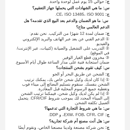
ج:
حوالي 15 يوم عمل لوحدة واحدة.
س: ما هي الشهادات التي يحملها جهاز التعقيم؟
ج:
CE، ISO 13485، ISO 9001.
س: ما هو الضمان والدعم بعد البيع الذي تقدمه؟ هل
الدعم العالمي متاح؟
ج:
ضمان لمدة 12 شهرًا من التركيب. نحن نقدم:
① الدعم الفني عن بعد عبر الهاتف والبريد الإلكتروني
والفيديو.
② التدريب على التشغيل والصيانة (كتيبات، عبر الإنترنت/
في الموقع).
③ مخزون قطع الغيار الوفير.
ضمان استجابة فنية على مدار الساعة طوال أيام الأسبوع.
س: كيف تقوم بشحن المنتجات؟
ج:
الشحن عن طريق البحر أو الجو
① إذا كان لديك وكيل شحن خاص بك، يمكنك ترتيب
الشحن بنفسك. سنقوم بتسليم البضائع إلى ميناء فوب
وتغطية جميع الرسوم المحلية قبل المغادرة.
② إذا لم يكن لديك وكيل شحن، فيمكننا ترتيب الشحن
إلى الميناء المحدد لك بموجب شروط CFR/CIF. يتحمل
العميل تكلفة الشحن.
س: ما هي شروط التجارة التي تدعمها؟
ج:
EXW، FOB، CFR، CIF، و DDP.
س: هل أنت مصنع أم شركة تجارية؟
ج:
نحن شركة مصنعة ولدينا مصنعنا الخاص، ونقوم أيضًا