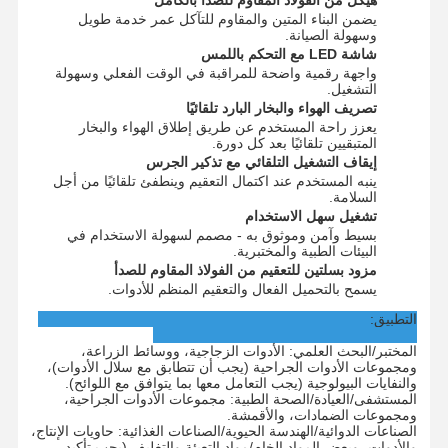
هيكل من الفولاذ المقاوم للصدأ بالكامل
يضمن البناء المتين والمقاوم للتآكل عمر خدمة طويل
معقم أكسيد الإيثيلين
وسهولة الصيانة.
شاشة LED مع التحكم باللمس
معقم الأدوية
واجهة رقمية واضحة للمراقبة في الوقت الفعلي وسهولة
التشغيل.
غسالة ومطهر أوتوماتيكية
تصريف الهواء والبخار البارد تلقائيًا
يعزز راحة المستخدم عن طريق إطلاق الهواء والبخار
المتبقيين تلقائيًا بعد كل دورة.
معدات CSSD
إيقاف التشغيل التلقائي مع تذكير الجرس
ينبه المستخدم عند اكتمال التعقيم وينطفئ تلقائيًا من أجل
معدات معالجة المياه
السلامة.
تشغيل سهل الاستخدام
خزانة تجفيف
بسيط وآمن وموثوق به - مصمم لسهولة الاستخدام في
البيئات الطبية والمختبرية.
مزود بسلتين للتعقيم من الفولاذ المقاوم للصدأ
معدات المختبر
يسمح بالتحميل الفعال والتعقيم المنظم للأدوات.
التطبيق:
المختبر/البحث العلمي: الأدوات الزجاجية، ووسائط الزراعة،
ومجموعات الأدوات الجراحية (يجب أن تتطابق مع سلال الأدوات)،
والنفايات البيولوجية (يجب التعامل معها بما يتوافق مع اللوائح).
المستشفى/العيادة/الصحة الطبية: مجموعات الأدوات الجراحية،
ومجموعات الضمادات، والأقمشة.
الصناعات الدوائية/الهندسة الحيوية/الصناعات الغذائية: حاويات الإنتاج،
والأدوات، وبعض المواد الخام/مواد التعبئة والتغليف (يجب تأكيد