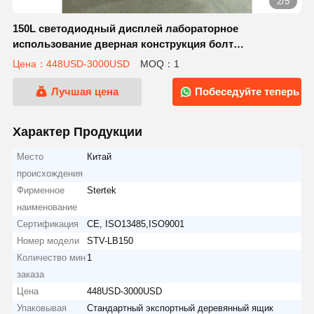
2/5
150L светодиодный дисплей лабораторное
использование дверная конструкция болт
вертикальный автоклав
Цена：448USD-3000USD
MOQ：1
Лучшая цена
Побеседуйте теперь
Характер Продукции
Место
Китай
происхождения
Фирменное
Stertek
наименование
Сертификация
CE, ISO13485,ISO9001
Номер модели
STV-LB150
Количество мин
1
заказа
Цена
448USD-3000USD
Упаковывая
Стандартный экспортный деревянный ящик