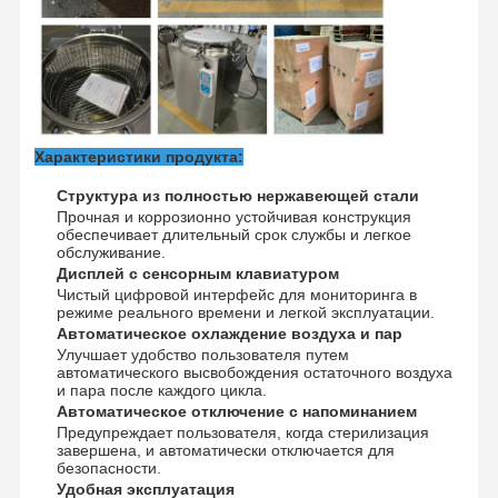
Стерилизатор окиси этилена
Фармацевтический стерилизатор
Автоматический дезинфектор для стиральной машины
Оборудование CSSD
Характеристики продукта:
Оборудование водоочистки
Структура из полностью нержавеющей стали
Прочная и коррозионно устойчивая конструкция
обеспечивает длительный срок службы и легкое
сушильный шкаф
обслуживание.
Дисплей с сенсорным клавиатуром
Лабораторное оборудование
Чистый цифровой интерфейс для мониторинга в
режиме реального времени и легкой эксплуатации.
Автоматическое охлаждение воздуха и пар
Улучшает удобство пользователя путем
автоматического высвобождения остаточного воздуха
и пара после каждого цикла.
Автоматическое отключение с напоминанием
Предупреждает пользователя, когда стерилизация
завершена, и автоматически отключается для
безопасности.
Удобная эксплуатация