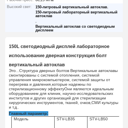
Высокий свет:
,
150-литровый вертикальный автоклав
150-литровый лабораторный вертикальный
автоклав
,
Вертикальный автоклав со светодиодным
дисплеем
150L светодиодный дисплей лабораторное
использование дверная конструкция болт
вертикальный автоклав
Это...
Структура дверных болтов Вертикальные автоклавы
смонтированы с системой отопления, системой
управления микрокомпьютером, системой защиты от
перегрева и давления,которые надежны по
стерилизационному эффектуОни являются идеальным
оборудованием для клиник, научно-исследовательских
институтов и других организаций для стерилизации
хирургических инструментов, тканей, очков,СМИ культуры
и т.д..
Главный параметр:
Модель
STV-LB35
STV-LB50
ST