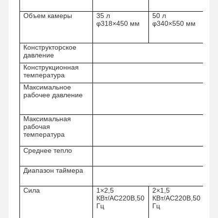
Объем камеры
35 л
50 л
75
φ318×450 мм
φ340×550 мм
φ4
Конструкторское
давление
Конструкционная
температура
Максимальное
рабочее давление
Максимальная
рабочая
температура
Среднее тепло
Диапазон таймера
0~99
Домой
Продукты
Видеозаписи
О Нас
Сила
1×2,5
2×1,5
3×
КВт/AC220В,50
КВт/AC220В,50
КВ
Гц
Гц
Гц