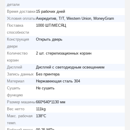
детали
Время доставки
15 рабочих дней
Условия оплаты
Аккредитив, T/T, Western Union, MoneyGram
Поставка
1000 ШТ/МЕСЯЦ
способности
Конструкция
Открыть дверь
двери
Количество
2 шт. стерилизационных корзин
корзин
Дисплей
Дисплей с светодиодным освещением
Запись данных
Без принтера
Материал
Нержавеющая сталь 304
Сушить
Не сушить
функцию
Размер машины
660*640*1130 мм
Вес нетто
111kg
Макс. рабочая
138°С
темп.
Рабочий пресс.
00,25 МПа