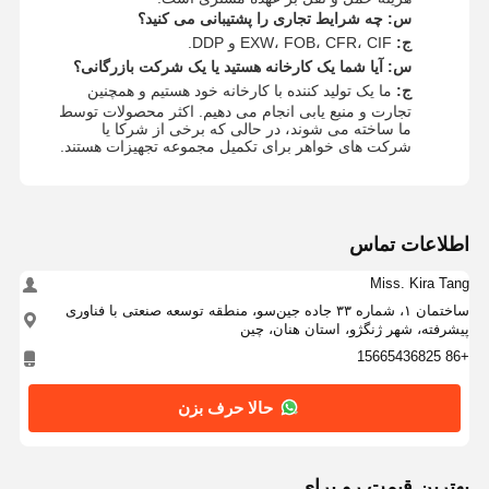
س: چه شرایط تجاری را پشتیبانی می کنید؟
ج:
EXW، FOB، CFR، CIF و DDP.
س: آیا شما یک کارخانه هستید یا یک شرکت بازرگانی؟
ج:
ما یک تولید کننده با کارخانه خود هستیم و همچنین
تجارت و منبع یابی انجام می دهیم. اکثر محصولات توسط
ما ساخته می شوند، در حالی که برخی از شرکا یا
شرکت های خواهر برای تکمیل مجموعه تجهیزات هستند.
اطلاعات تماس
Miss. Kira Tang
ساختمان ۱، شماره ۳۳ جاده جین‌سو، منطقه توسعه صنعتی با فناوری
پیشرفته، شهر ژنگژو، استان هنان، چین
+86 15665436825
حالا حرف بزن
بهترين قيمت رو براي