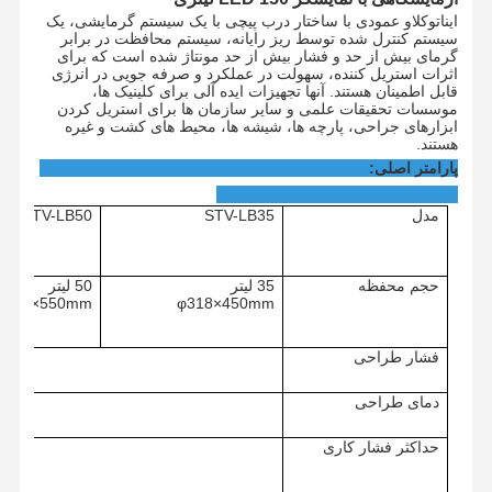
این
اتوکلاو عمودی با ساختار درب پیچی با یک سیستم گرمایشی، یک
سیستم کنترل شده توسط ریز رایانه، سیستم محافظت در برابر
گرمای بیش از حد و فشار بیش از حد مونتاژ شده است که برای
اثرات استریل کننده، سهولت در عملکرد و صرفه جویی در انرژی
قابل اطمینان هستند. آنها تجهیزات ایده آلی برای کلینیک ها،
موسسات تحقیقات علمی و سایر سازمان ها برای استریل کردن
ابزارهای جراحی، پارچه ها، شیشه ها، محیط های کشت و غیره
هستند.
پارامتر اصلی:
مدل
STV-LB35
STV-LB50
حجم محفظه
35 لیتر
50 لیتر
φ340×550mm
φ318×450mm
فشار طراحی
دمای طراحی
حداکثر فشار کاری