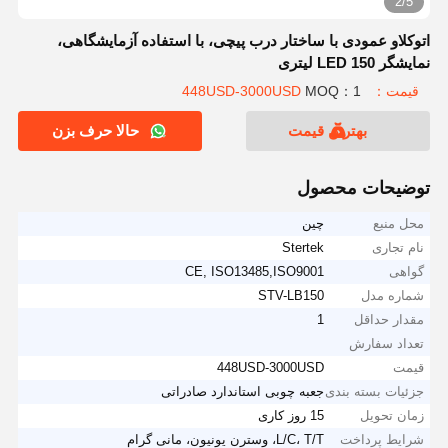
2/5
اتوکلاو عمودی با ساختار درب پیچی، با استفاده آزمایشگاهی،
نمایشگر LED 150 لیتری
قیمت：448USD-3000USD
MOQ：1
بهترین قیمت
حالا حرف بزن
توضیحات محصول
محل منبع
چین
نام تجاری
Stertek
گواهی
CE, ISO13485,ISO9001
شماره مدل
STV-LB150
مقدار حداقل
1
تعداد سفارش
قیمت
448USD-3000USD
جزئیات بسته بندی
جعبه چوبی استاندارد صادراتی
زمان تحویل
15 روز کاری
شرایط پرداخت
L/C، T/T، وسترن یونیون، مانی گرام