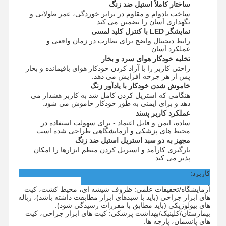
استریلیزر اتیلن اکسید
ساختار کاملاً استیل ضد زنگ
ساخت بادوام و مقاوم در برابر خوردگی، عمر طولانی و
نگهداری آسان را تضمین می کند.
استریلیزه کننده دارویی
نمایشگر LED با کنترل کلید لمسی
رابط دیجیتال واضح برای نظارت در زمان واقعی و
ضدعفونی‌کننده خودکار شستشو
عملکرد آسان.
تخلیه خودکار هوای سرد و بخار
تجهیزات CSSD
راحتی کاربر را با آزاد کردن خودکار هوای باقیمانده و بخار
پس از هر چرخه افزایش می دهد.
خاموش شدن خودکار با یادآور زنگ
تجهیزات تصفیه آب
هنگامی که استریل کردن کامل شد به کاربر هشدار می
دهد و برای ایمنی به طور خودکار خاموش می شود.
کابینت خشک کن
عملکرد کاربر پسند
ساده، ایمن و قابل اعتماد - برای سهولت استفاده در
محیط های پزشکی و آزمایشگاهی طراحی شده است.
تجهیزات آزمایشگاهی
مجهز به دو سبد استریل استیل ضد زنگ
بارگیری کارآمد و استریل کردن منظم ابزارها را امکان
پذیر می کند.
کاربرد:
آزمایشگاه/تحقیقات علمی: ظروف شیشه ای، محیط کشت، کیت
های ابزار جراحی (باید با سبدهای ابزار مطابقت داشته باشد)، زباله
های بیولوژیکی (باید مطابق با مقررات رسیدگی شود).
بیمارستان/کلینیک/بهداشت پزشکی: کیت های ابزار جراحی، کیت
های پانسمان، پارچه ها.