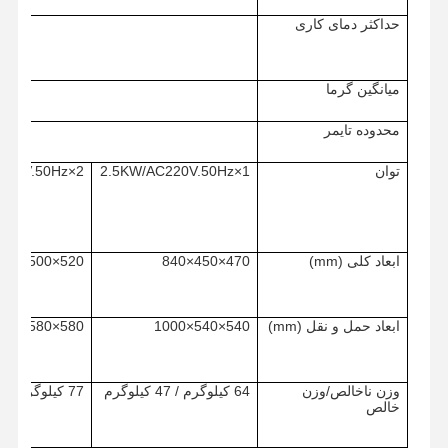
حداکثر دمای کاری
میانگین گرما
محدوده تایمر
توان
1×2.5KW/AC220V.50Hz
2×1.5KW/AC220V.50Hz
ابعاد کلی (mm)
470×450×840
520×500×970
ابعاد حمل و نقل (mm)
540×540×1000
580×580×1130
خونه
محصولات
ویدیو
درباره ما
وزن ناخالص/وزن
64 کیلوگرم / 47 کیلوگرم
77 کیلوگرم / 56 کیلوگرم
خالص