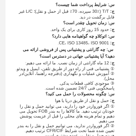
س: شرایط پرداخت شما چیست؟
ج:
T/T (30٪ سپرده، 70٪ قبل از حمل و نقل)؛ L/C غیر
قابل برگشت در دید.
س: زمان تحویل چقدر است؟
ج:
حدود 15 روز کاری برای یک واحد.
س: اتوکلاو چه گواهینامه هایی دارد؟
ج:
CE، ISO 13485، ISO 9001.
س: چه گارانتی و پشتیبانی پس از فروشی ارائه می
دهید؟ آیا پشتیبانی جهانی در دسترس است؟
ج:
12 ماه گارانتی از زمان نصب. ما ارائه می دهیم:
① پشتیبانی فنی از راه دور از طریق تلفن، ایمیل و ویدئو.
② آموزش عملیات و نگهداری (دفترچه راهنما، آنلاین/در
محل).
③ موجودی کافی قطعات یدکی.
پاسخگویی فنی 24/7 تضمین شده است.
س: چگونه محصولات را حمل می کنید؟
ج:
حمل و نقل از طریق دریا یا هوا
① اگر فورواردر خود را دارید، می توانید حمل و نقل را
خودتان ترتیب دهید. ما کالاها را به بندر FOB تحویل می
دهیم و تمام هزینه های محلی را قبل از عزیمت پوشش
می دهیم.
② اگر فورواردر ندارید، می توانیم حمل و نقل را به بندر
تعیین شده شما تحت شرایط CFR/CIF ترتیب دهیم.
هزینه حمل و نقل بر عهده مشتری است.