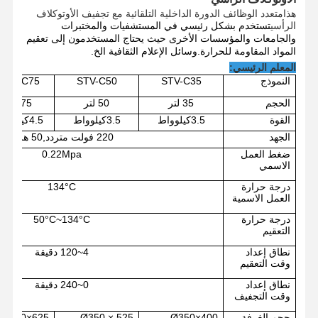
هذا
متعدد الوظائف الدورة الداخلية التلقائية مع تجفيف الأوتوكلاف
الرأسي
تستخدم بشكل رئيسي في المستشفيات والمختبرات
والجامعات والمؤسسات الأخرى حيث يحتاج المستخدمون إلى تعقيم
المواد المقاومة للحرارة.وسائل الإعلام الثقافية الخ.
المعلم الرئيسي:
النموذج
35
STV-C
50
STV-C
75
STV-C
الحجم
35 لتر
50 لتر
75 لتر
القوة
3.5كيلوواط
3.5كيلوواط
4.5كيلوواط
الجهد
220 فولت متردد
,
50 هرتز
ضغط العمل
0.22Mpa
الاسمي
درجة حرارة
°C
134
العمل الاسمية
درجة حرارة
°C
134
°C~
50
التعقيم
نطاق إعداد
4~
120 دقيقة
وقت التعقيم
نطاق إعداد
0~240 دقيقة
وقت التجفيف
حجم الغرفة
Ø350×400
25
0 × 5
35
Ø
5
2
Ø400×6