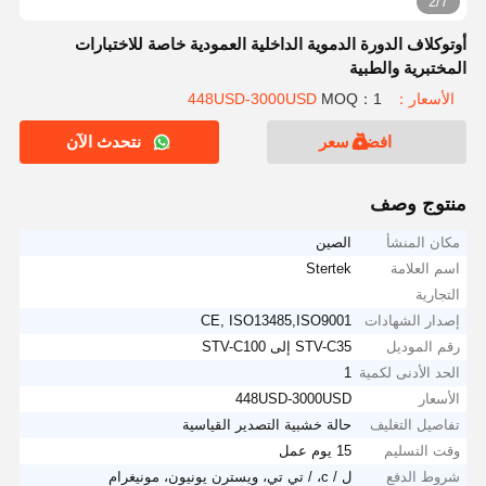
2/7
أوتوكلاف الدورة الدموية الداخلية العمودية خاصة للاختبارات
المختبرية والطبية
الأسعار：448USD-3000USD
MOQ：1
افضل سعر
نتحدث الآن
منتوج وصف
مكان المنشأ
الصين
اسم العلامة
Stertek
التجارية
إصدار الشهادات
CE, ISO13485,ISO9001
رقم الموديل
STV-C35 إلى STV-C100
الحد الأدنى لكمية
1
الأسعار
448USD-3000USD
تفاصيل التغليف
حالة خشبية التصدير القياسية
وقت التسليم
15 يوم عمل
شروط الدفع
ل / c، / تي تي، ويسترن يونيون، مونيغرام