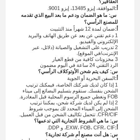
العقاقير؟
أ:
الموافقة، إيزو 13485، إيزو 9001.
س: ما هو الضمان ودعم ما بعد البيع الذي تقدمه
للمصنع الرأسي؟
أ:
ضمان لمدة 12 شهراً منذ التثبيت
1 دعم تقني عن بعد عن طريق الهاتف والبريد
الإلكتروني والفيديو.
2 تدريب على التشغيل والصيانة (دلائل، عبر
الإنترنت/في الموقع).
3 مخزونات كافية من قطع الغيار
الرد التقني 24 ساعة في اليوم مضمون
س: كيف يتم شحن الأوتوكلاف الرأسي؟
أ:
السفن البحرية أو الجوية
1 إذا كان لديك شركتك الخاصة، فيمكنك ترتيب
الشحن بنفسك. سنقوم بتسليم البضائع إلى ميناء
FOB ونغطي جميع الرسوم المحلية قبل المغادرة.
2 إذا لم يكن لديك شركة شحن، يمكننا ترتيب
الشحن إلى الميناء المحدد لك بموجب شروط
CFR/CIF. تتحمل تكاليف الشحن من قبل العميل.
س: ما هي الشروط التجارية التي تدعمها؟
أ:
EXW، FOB، CFR، CIF، و DDP.
س: هل أنت مصنع أم شركة تجارية؟