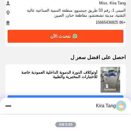
Miss. Kira Tang
المبنى 1، رقم 33 طريق جينسوو، منطقة التنمية الصناعية عالية
التقنية، مدينة تشنغتشو، مقاطعة خنان، الصين
+86 15665436825
نتحدث الآن
احصل على افضل سعر ل
أوتوكلاف الدورة الدموية الداخلية العمودية خاصة
للاختبارات المختبرية والطبية
استمر
Kira Tang
المنتجات الموصى بها
9:09 AM