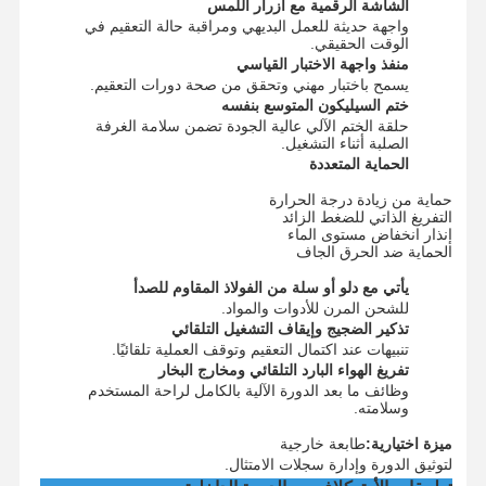
الشاشة الرقمية مع أزرار اللمس
معقم أكسيد الإيثيلين
واجهة حديثة للعمل البديهي ومراقبة حالة التعقيم في
الوقت الحقيقي.
منفذ واجهة الاختبار القياسي
معقم الأدوية
يسمح باختبار مهني وتحقق من صحة دورات التعقيم.
ختم السيليكون المتوسع بنفسه
غسالة ومطهر أوتوماتيكية
حلقة الختم الآلي عالية الجودة تضمن سلامة الغرفة
الصلبة أثناء التشغيل.
معدات CSSD
الحماية المتعددة
حماية من زيادة درجة الحرارة
معدات معالجة المياه
التفريغ الذاتي للضغط الزائد
إنذار انخفاض مستوى الماء
الحماية ضد الحرق الجاف
خزانة تجفيف
يأتي مع دلو أو سلة من الفولاذ المقاوم للصدأ
معدات المختبر
للشحن المرن للأدوات والمواد.
تذكير الضجيج وإيقاف التشغيل التلقائي
تنبيهات عند اكتمال التعقيم وتوقف العملية تلقائيًا.
تفريغ الهواء البارد التلقائي ومخارج البخار
وظائف ما بعد الدورة الآلية بالكامل لراحة المستخدم
وسلامته.
ميزة اختيارية:
طابعة خارجية
لتوثيق الدورة وإدارة سجلات الامتثال.