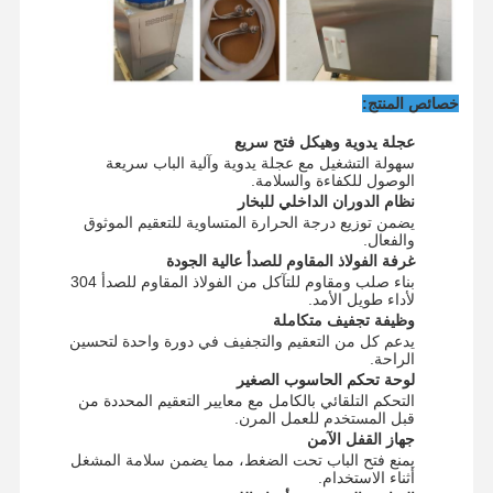
جولة في
مراقبة الجودة
اتصل بنا
أخبار
المصنع
خصائص المنتج:
عجلة يدوية وهيكل فتح سريع
سهولة التشغيل مع عجلة يدوية وآلية الباب سريعة
الوصول للكفاءة والسلامة.
نظام الدوران الداخلي للبخار
يضمن توزيع درجة الحرارة المتساوية للتعقيم الموثوق
القضايا
والفعال.
غرفة الفولاذ المقاوم للصدأ عالية الجودة
بناء صلب ومقاوم للتآكل من الفولاذ المقاوم للصدأ 304
معقم الأوتوكلاف الأفقي
لأداء طويل الأمد.
وظيفة تجفيف متكاملة
آلة الأوتوكلاف العمودي
يدعم كل من التعقيم والتجفيف في دورة واحدة لتحسين
الراحة.
لوحة تحكم الحاسوب الصغير
جهاز تعقيم أوتوكلاف للطاولة
التحكم التلقائي بالكامل مع معايير التعقيم المحددة من
قبل المستخدم للعمل المرن.
آلة الأوتوكلاف المحمولة
جهاز القفل الآمن
يمنع فتح الباب تحت الضغط، مما يضمن سلامة المشغل
معقم البلازما بدرجة حرارة منخفضة
أثناء الاستخدام.