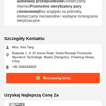
autoklawy przedpustkowe
Dostarczamy
również
Przenośne sterylizatory pary
ciśnieniowej
Bez względu na potrzeby,
dostarczamy niezawodne i wydajne rozwiązania
sterylizacyjne.
Szczegóły Kontaktu
Miss. Kira Tang
Budynek 1, nr 33 Jinsuo Road, Strefa Rozwoju Przemysłu
Wysokich Technologii, Miasto Zhengzhou, Prowincja Henan,
Chiny
+86 15665436825
Rozmawiaj teraz.
Uzyskaj Najlepszą Cenę Za