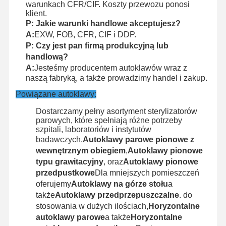
warunkach CFR/CIF. Koszty przewozu ponosi
klient.
P: Jakie warunki handlowe akceptujesz?
A:
EXW, FOB, CFR, CIF i DDP.
P: Czy jest pan firmą produkcyjną lub
handlową?
A:
Jesteśmy producentem autoklawów wraz z
naszą fabryką, a także prowadzimy handel i zakup.
Powiązane autoklawy:
Dostarczamy pełny asortyment sterylizatorów
parowych, które spełniają różne potrzeby
szpitali, laboratoriów i instytutów
badawczych.
Autoklawy parowe pionowe z
wewnętrznym obiegiem
,
Autoklawy pionowe
typu grawitacyjny
, oraz
Autoklawy pionowe
przedpustkowe
Dla mniejszych pomieszczeń
oferujemy
Autoklawy na górze stołu
a
także
Autoklawy przedprzepuszczalne
. do
stosowania w dużych ilościach,
Horyzontalne
autoklawy parowe
a także
Horyzontalne