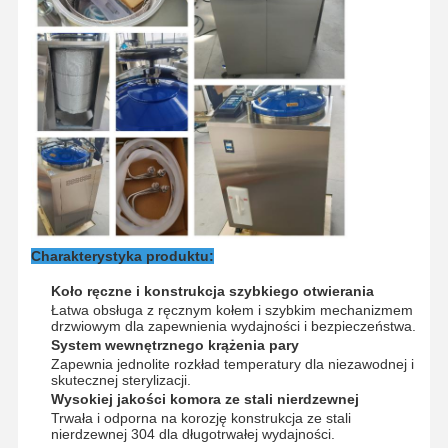
Wycieczka
Kontrola
Skontaktuj
Aktualności
Po Fabryce
Jakości
Się Z Nami
Przypadki
Poziomy sterylizator w autoklawie
Charakterystyka produktu:
Autoklaw pionowy
Koło ręczne i konstrukcja szybkiego otwierania
Łatwa obsługa z ręcznym kołem i szybkim mechanizmem
drzwiowym dla zapewnienia wydajności i bezpieczeństwa.
Autoklaw na szczycie stołu
System wewnętrznego krążenia pary
Zapewnia jednolite rozkład temperatury dla niezawodnej i
Przenośna maszyna autoklawowa
skutecznej sterylizacji.
Wysokiej jakości komora ze stali nierdzewnej
Sterylizator plazmowy o niskiej temperaturze
Trwała i odporna na korozję konstrukcja ze stali
nierdzewnej 304 dla długotrwałej wydajności.