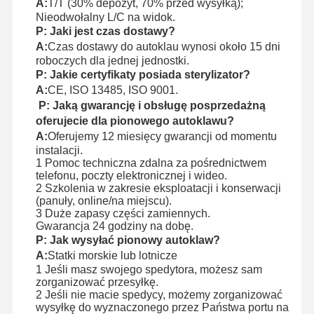
A:
T/T (30% depozyt, 70% przed wysyłką);
Nieodwołalny L/C na widok.
P: Jaki jest czas dostawy?
A:
Czas dostawy do autoklau wynosi około 15 dni
roboczych dla jednej jednostki.
P: Jakie certyfikaty posiada sterylizator?
A:
CE, ISO 13485, ISO 9001.
P: Jaką gwarancję i obsługę posprzedażną
oferujecie dla pionowego autoklawu?
A:
Oferujemy 12 miesięcy gwarancji od momentu
instalacji.
1 Pomoc techniczna zdalna za pośrednictwem
telefonu, poczty elektronicznej i wideo.
2 Szkolenia w zakresie eksploatacji i konserwacji
(panuły, online/na miejscu).
3 Duże zapasy części zamiennych.
Gwarancja 24 godziny na dobę.
P: Jak wysyłać pionowy autoklaw?
A:
Statki morskie lub lotnicze
1 Jeśli masz swojego spedytora, możesz sam
zorganizować przesyłkę.
2 Jeśli nie macie spedycy, możemy zorganizować
wysyłkę do wyznaczonego przez Państwa portu na