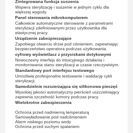
Zintegrowana funkcja suszenia
Sterylizator z tlenku etylenu
Wspiera sterylizację i suszenie w jednym cyklu dla
większej wygody.
Sterylizator farmaceutyczny
Panel sterowania mikrokomputerem
Całkowicie automatyczne sterowanie z parametrami
Myjnia-dezynfektor
sterylizacji zdefiniowanymi przez użytkownika dla
elastycznej pracy.
Urządzenie zabezpieczające
Sprzęt CSSD
Zapobiega otwarciu drzwi pod ciśnieniem, zapewniając
bezpieczeństwo operatora podczas użytkowania.
Sprzęt do uzdatniania wody
cyfrowy wyświetlacz z przyciskami dotykowymi
Nowoczesny interfejs do intuicyjnego działania i
Suszarka
monitorowania stanu sterylizacji w czasie rzeczywistym.
Standardowy port interfejsu testowego
Umożliwia profesjonalne testowanie i walidację cykli
Sprzęt laboratoryjny
sterylizacji.
Samodzielnie rozszerzająca się silikonowa pieczęć
Wysokiej jakości automatyczny pierścień uszczelniający
zapewnia szczelność komory podczas pracy.
Wielokrotne zabezpieczenia
Ochrona przed nadmierną temperaturą
Samowyładowanie pod nadciśnieniem
Alarm niskiego poziomu wody
Ochrona przed suchym spalaniem