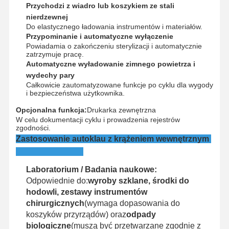
Przychodzi z wiadro lub koszykiem ze stali
nierdzewnej
Do elastycznego ładowania instrumentów i materiałów.
Przypominanie i automatyczne wyłączenie
Powiadamia o zakończeniu sterylizacji i automatycznie
zatrzymuje pracę.
Automatyczne wyładowanie zimnego powietrza i
wydechy pary
Całkowicie zautomatyzowane funkcje po cyklu dla wygody
i bezpieczeństwa użytkownika.
Opcjonalna funkcja:
Drukarka zewnętrzna
W celu dokumentacji cyklu i prowadzenia rejestrów
zgodności.
Zastosowanie autoklau z krążeniem wewnętrznym
Laboratorium / Badania naukowe:
Odpowiednie do:
wyroby szklane, środki do
hodowli, zestawy instrumentów
chirurgicznych
(wymaga dopasowania do
koszyków przyrządów) oraz
odpady
biologiczne
(muszą być przetwarzane zgodnie z