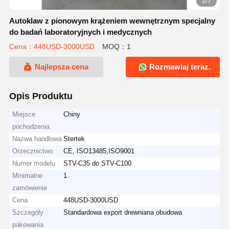
2/7
Autoklaw z pionowym krążeniem wewnętrznym specjalny
do badań laboratoryjnych i medycznych
Cena：448USD-3000USD
MOQ：1
Najlepsza cena
Rozmawiaj teraz.
Opis Produktu
Miejsce
Chiny
pochodzenia
Nazwa handlowa
Stertek
Orzecznictwo
CE, ISO13485,ISO9001
Numer modelu
STV-C35 do STV-C100
Minimalne
1
zamówienie
Cena
448USD-3000USD
Szczegóły
Standardowa export drewniana obudowa
pakowania