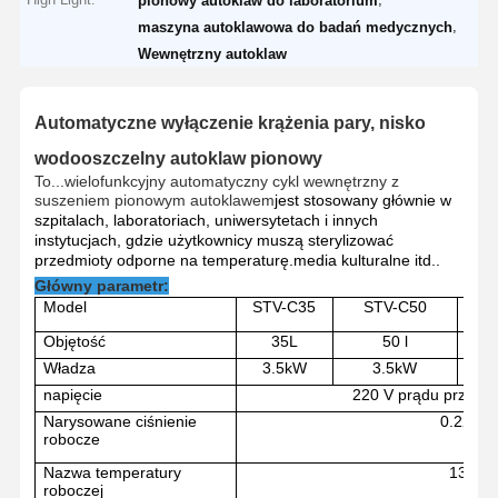
pionowy autoklaw do laboratorium
,
maszyna autoklawowa do badań medycznych
Wewnętrzny autoklaw
Automatyczne wyłączenie krążenia pary, nisko
wodooszczelny autoklaw pionowy
To...
wielofunkcyjny automatyczny cykl wewnętrzny z
suszeniem pionowym autoklawem
jest stosowany głównie w
szpitalach, laboratoriach, uniwersytetach i innych
instytucjach, gdzie użytkownicy muszą sterylizować
przedmioty odporne na temperaturę.media kulturalne itd..
Główny parametr:
Model
STV-C
35
STV-C
50
S
Objętość
35L
50 l
Władza
3.5kW
3.5kW
napięcie
220 V prądu przemi
Narysowane ciśnienie
0.22Mp
robocze
Nazwa temperatury
134
°C
roboczej