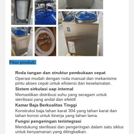
Tur Pabrik
Kontrol
Hubungi
Berita
Kualitas
Kami
Kasus
Fitur produk:
Roda tangan dan struktur pembukaan cepat
Sterilisasi Autoklaf Horisontal
Operasi mudah dengan roda manual dan mekanisme
pintu akses cepat untuk efisiensi dan keselamatan.
Sistem sirkulasi uap internal
Mesin Autoklaf Vertikal
Memastikan distribusi suhu yang seragam untuk
sterilisasi yang andal dan efektif.
Meja Atas Autoclave
Kamar Baja Berkualitas Tinggi
Konstruksi baja tahan karat 304 yang tahan karat dan
tahan korosi untuk kinerja yang tahan lama.
Mesin Autoclave Portable
Fungsi pengeringan terintegrasi
Mendukung sterilisasi dan pengeringan dalam satu siklus
Sterilisasi Plasma Suhu Rendah
untuk kenyamanan yang ditingkatkan.