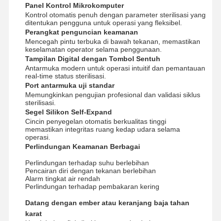
Panel Kontrol Mikrokomputer
Sterilisator etilena oksida
Kontrol otomatis penuh dengan parameter sterilisasi yang
ditentukan pengguna untuk operasi yang fleksibel.
Perangkat penguncian keamanan
Sterilisator Farmasi
Mencegah pintu terbuka di bawah tekanan, memastikan
keselamatan operator selama penggunaan.
Pencuci Disinfektan Otomatis
Tampilan Digital dengan Tombol Sentuh
Antarmuka modern untuk operasi intuitif dan pemantauan
Peralatan CSSD
real-time status sterilisasi.
Port antarmuka uji standar
Peralatan Pengolahan Air
Memungkinkan pengujian profesional dan validasi siklus
sterilisasi.
Segel Silikon Self-Expand
Kabinet Pengeringan
Cincin penyegelan otomatis berkualitas tinggi
memastikan integritas ruang kedap udara selama
Peralatan laboratorium
operasi.
Perlindungan Keamanan Berbagai
Perlindungan terhadap suhu berlebihan
Pencairan diri dengan tekanan berlebihan
Alarm tingkat air rendah
Perlindungan terhadap pembakaran kering
Datang dengan ember atau keranjang baja tahan
karat