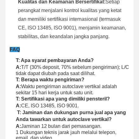
Kualitas dan Keamanan Bersertifikat:
Setiap
perangkat menjalani kontrol kualitas yang ketat
dan memiliki sertifikasi internasional (termasuk
CE, ISO 13485, ISO 9001), menjamin keamanan,
stabilitas, dan keandalan jangka panjang.
FAQ
T: Apa syarat pembayaran Anda?
A:
T/T (30% deposit, 70% sebelum pengiriman); L/C
tidak dapat diubah pada saat dilihat.
T: Berapa waktu pengiriman?
A:
Waktu pengiriman autoclave vertikal adalah
sekitar 15 hari kerja untuk satu unit.
T: Sertifikasi apa yang dimiliki pensteril?
A:
CE, ISO 13485, ISO 9001.
T: Jaminan dan dukungan purna jual apa yang
Anda tawarkan untuk autoclave vertikal?
A:
Jaminan 12 bulan dari pemasangan.
1 Dukungan teknis jarak jauh melalui telepon,
email, dan video.