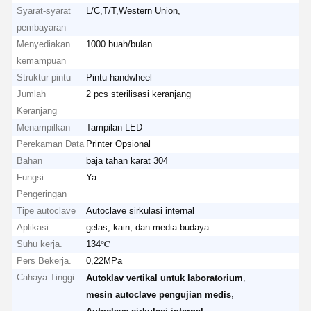
Syarat-syarat
L/C,T/T,Western Union,
pembayaran
Menyediakan
1000 buah/bulan
kemampuan
Struktur pintu
Pintu handwheel
Jumlah
2 pcs sterilisasi keranjang
Keranjang
Menampilkan
Tampilan LED
Perekaman Data
Printer Opsional
Bahan
baja tahan karat 304
Fungsi
Ya
Pengeringan
Tipe autoclave
Autoclave sirkulasi internal
Aplikasi
gelas, kain, dan media budaya
Suhu kerja.
134℃
Pers Bekerja.
0,22MPa
Cahaya Tinggi:
,
Autoklav vertikal untuk laboratorium
,
mesin autoclave pengujian medis