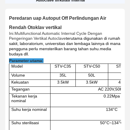
Autoclave sirkulasi internal
Peredaran uap Autoput Off Perlindungan Air
Rendah Otoklav vertikal
Ini.
Multifunctional Automatic Internal Cycle Dengan
Pengeringan Vertikal Autoclave
terutama digunakan di rumah
sakit, laboratorium, universitas dan lembaga lainnya di mana
pengguna perlu mensterilkan barang tahan suhu.media
budaya dll.
Parameter utama:
Model
STV-C
35
STV-C
50
STV-C
Volume
35L
50L
75L
Kekuatan
3.5kW
3.5kW
4.5k
Tegangan
AC 220V
,
50HZ
Tekanan kerja
0.22Mpa
nominal
Suhu kerja nominal
134
°C
Suhu sterilisasi
50
°C~
134
°C