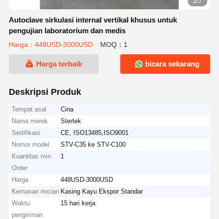
2/7
Autoclave sirkulasi internal vertikal khusus untuk
pengujian laboratorium dan medis
Harga：448USD-3000USD
MOQ：1
Harga terbaik
bicara sekarang
Deskripsi Produk
Tempat asal
Cina
Nama merek
Stertek
Sertifikasi
CE, ISO13485,ISO9001
Nomor model
STV-C35 ke STV-C100
Kuantitas min
1
Order
Harga
448USD-3000USD
Kemasan rincian
Kasing Kayu Ekspor Standar
Waktu
15 hari kerja
pengiriman