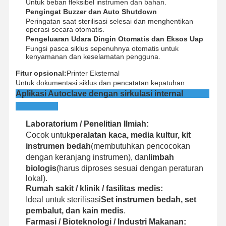
Untuk beban fleksibel instrumen dan bahan.
Pengingat Buzzer dan Auto Shutdown
Peringatan saat sterilisasi selesai dan menghentikan
operasi secara otomatis.
Pengeluaran Udara Dingin Otomatis dan Eksos Uap
Fungsi pasca siklus sepenuhnya otomatis untuk
kenyamanan dan keselamatan pengguna.
Fitur opsional:
Printer Eksternal
Untuk dokumentasi siklus dan pencatatan kepatuhan.
Aplikasi Autoclave dengan sirkulasi internal
Laboratorium / Penelitian Ilmiah:
Cocok untuk
peralatan kaca, media kultur, kit
instrumen bedah
(membutuhkan pencocokan
dengan keranjang instrumen), dan
limbah
biologis
(harus diproses sesuai dengan peraturan
lokal).
Rumah sakit / klinik / fasilitas medis:
Ideal untuk sterilisasi
Set instrumen bedah, set
pembalut, dan kain medis
.
Farmasi / Bioteknologi / Industri Makanan: