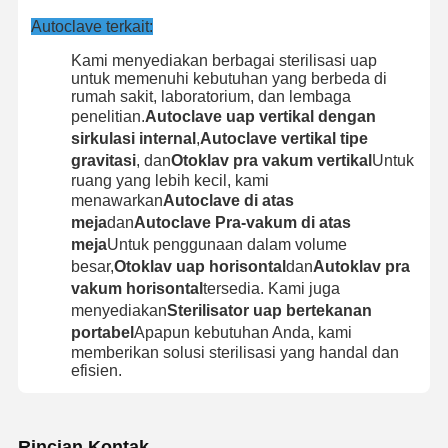
Autoclave terkait:
Kami menyediakan berbagai sterilisasi uap
untuk memenuhi kebutuhan yang berbeda di
rumah sakit, laboratorium, dan lembaga
penelitian.
Autoclave uap vertikal dengan
sirkulasi internal
,
Autoclave vertikal tipe
gravitasi
, dan
Otoklav pra vakum vertikal
Untuk
ruang yang lebih kecil, kami
menawarkan
Autoclave di atas
meja
dan
Autoclave Pra-vakum di atas
meja
Untuk penggunaan dalam volume
besar,
Otoklav uap horisontal
dan
Autoklav pra
vakum horisontal
tersedia. Kami juga
menyediakan
Sterilisator uap bertekanan
portabel
Apapun kebutuhan Anda, kami
memberikan solusi sterilisasi yang handal dan
efisien.
Rincian Kontak