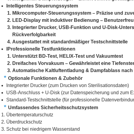
Intelligentes Steuerungssystem
Mikrocomputer-Steuerungssystem – Präzise und zuve
LED-Display mit induktiver Bedienung – Benutzerfreu
Integrierter Drucker, USB-Funktion und U-Disk-Unte
Rückverfolgbarkeit
Ausgestattet mit standardmäßiger Testschnittstelle
lProfessionelle Testfunktionen
Unterstützt BD-Test, HELIX-Test und Vakuumtest
Dreifaches Vorvakuum – Gewährleistet eine Tiefensteri
Automatische Kaltluftentladung & Dampfablass nach d
*
Optionale Funktionen & Zubehör
Integrierter Drucker (zum Drucken von Sterilisationsdaten)
USB-Anschluss + U-Disk (zur Datenspeicherung und zum Ex
Standard-Testschnittstelle (für professionelle Datenverbindu
*
Umfassendes Sicherheitsschutzsystem
Übertemperaturschutz
Überdruckschutz
Schutz bei niedrigem Wasserstand