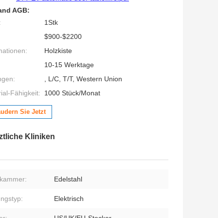
and AGB:
:
1Stk
$900-$2200
mationen:
Holzkiste
10-15 Werktage
ngen:
, L/C, T/T, Western Union
al-Fähigkeit:
1000 Stück/Monat
udern Sie Jetzt
tliche Kliniken
nkammer:
Edelstahl
ungstyp:
Elektrisch