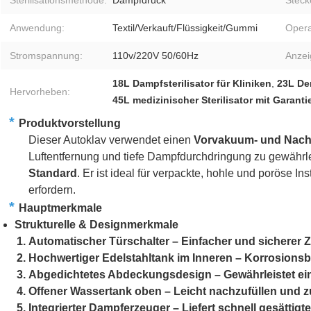
Sterilisationsmethode:
Dampfdruck
Steck
Anwendung:
Textil/Verkauft/Flüssigkeit/Gummi
Opera
Stromspannung:
110v/220V 50/60Hz
Anzei
18L Dampfsterilisator für Kliniken
,
23L De
Hervorheben:
45L medizinischer Sterilisator mit Garanti
*
Produktvorstellung
Dieser Autoklav verwendet einen
Vorvakuum- und Nac
Luftentfernung und tiefe Dampfdurchdringung zu gewähr
Standard
. Er ist ideal für verpackte, hohle und poröse In
erfordern.
*
Hauptmerkmale
Strukturelle & Designmerkmale
Automatischer Türschalter – Einfacher und sicherer
Hochwertiger Edelstahltank im Inneren – Korrosionsb
Abgedichtetes Abdeckungsdesign – Gewährleistet eine
Offener Wassertank oben – Leicht nachzufüllen und z
Integrierter Dampferzeuger – Liefert schnell gesättig