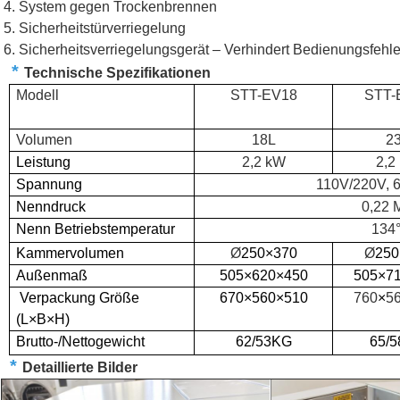
System gegen Trockenbrennen
Sicherheitstürverriegelung
Sicherheitsverriegelungsgerät – Verhindert Bedienungsfehle
*
Technische Spezifikationen
Modell
STT-EV18
STT-
Volumen
18L
2
Leistung
2,2 kW
2,2
Spannung
110V/220V, 
Nenndruck
0,22 
Nenn
Betriebstemperatur
134
Kammervolumen
Ø
250×370
Ø
250
Außenmaß
505×620×450
505×7
Verpackung
Größe
670×560×510
760
×
5
(L×B×H)
Brutto-/Nettogewicht
62/53KG
65/
*
Detaillierte Bilder