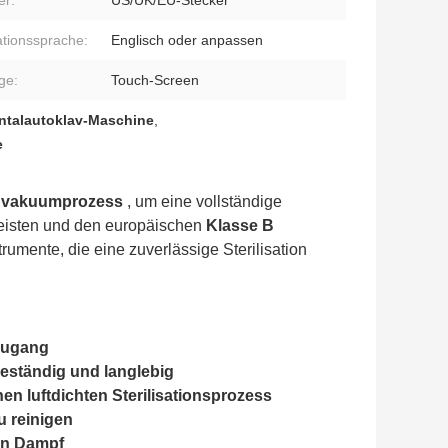
er:
US/UK/EU-Stecker
tionssprache:
Englisch oder anpassen
ge:
Touch-Screen
ntalautoklav-Maschine
,
e
hvakuumprozess
, um eine vollständige
leisten und den europäischen
Klasse B
strumente, die eine zuverlässige Sterilisation
 Zugang
eständig und langlebig
n luftdichten Sterilisationsprozess
u reinigen
ten Dampf