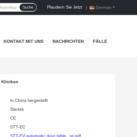
Plaudern Sie Jetzt
|
German
Suche
KONTAKT MIT UNS
NACHRICHTEN
FÄLLE
 Kliniken
In China hergestellt
Stertek
CE
STT-EC
STT-EV automatic door table...re.pdf