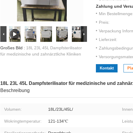
Zahlung und Vers
Min Bestellmenge
Preis:
Verpackung Infor
Lieferzeit:
Großes Bild :
18L 23L 45L Dampfsterilisator
Zahlungsbedingu
für medizinische und zahnärztliche Kliniken
Versorgungsmateri
Kontakt
Pla
18L 23L 45L Dampfsterilisator für medizinische und zahnärz
Beschreibung
Volumen:
18L/23L/45L/
Inne
Wokringtemperatur:
121-134℃
Leist