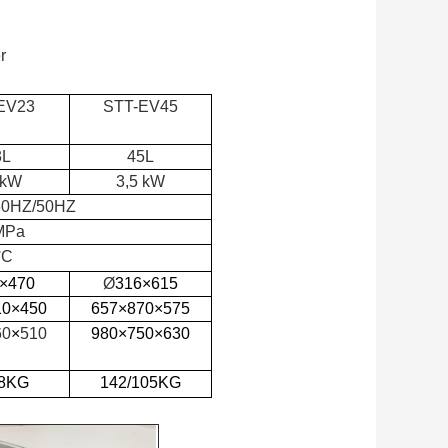
r
EV23
STT-EV45
3L
45L
 kW
3,5 kW
60HZ/50HZ
MPa
°C
×470
Ø
316×615
10×450
657×870×575
60
×
510
980×750×630
58KG
142/105KG