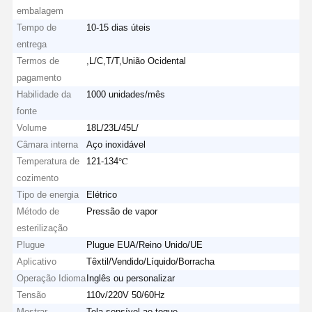
embalagem
Tempo de
10-15 dias úteis
entrega
Termos de
,L/C,T/T,União Ocidental
pagamento
Habilidade da
1000 unidades/mês
fonte
Volume
18L/23L/45L/
Câmara interna
Aço inoxidável
Temperatura de
121-134℃
cozimento
Tipo de energia
Elétrico
Método de
Pressão de vapor
esterilização
Plugue
Plugue EUA/Reino Unido/UE
Aplicativo
Têxtil/Vendido/Líquido/Borracha
Operação Idioma
Inglês ou personalizar
Tensão
110v/220V 50/60Hz
Mostrar
Tela sensível ao toque