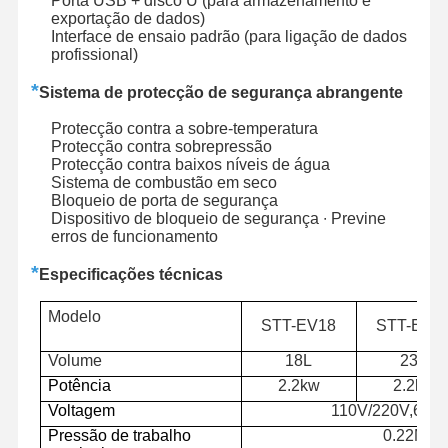
Porta USB + disco U (para armazenamento e
exportação de dados)
Interface de ensaio padrão (para ligação de dados
profissional)
Visita À
Controle De
Contacte-
Notícias
Fábrica
Qualidade
Nos
*
Sistema de protecção de segurança abrangente
Protecção contra a sobre-temperatura
Protecção contra sobrepressão
Protecção contra baixos níveis de água
Sistema de combustão em seco
Casos
Bloqueio de porta de segurança
Dispositivo de bloqueio de segurança ∙ Previne
erros de funcionamento
Esterilizador horizontal da autoclave
*
Especificações técnicas
Autoclave Vertical
Modelo
STT-EV18
STT-EV2
Autoclave de Bancada
Volume
18L
23L
Máquina de autoclave portátil
Potência
2.2kw
2.2kw
Voltagem
110V/220V,60H
Esterilizador de plasma a baixa temperatura
Pressão de trabalho
0.22Mpa