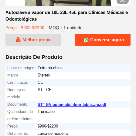
2/5
Autoclave a vapor de 18L 23L 45L para Clínicas Médicas e
Odontológicas
Preço：$900-$2200
MOQ：1 unidade
Melhor preço
Converse agora
Descrição De Produto
Lugar de origem
Feito na china
Marca
Stertek
Certificação
CE
Número do
STT-CE
modelo
Documento
STT-EV automatic door table...re.pdf
Quantidade de
1 unidade
ordem mínima
Preço
$900-$2200
Detalhes da
caixa de madeira