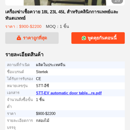
2/5
เครื่องฆ่าเชื้อควาย 18L 23L 45L สําหรับคลินิกการแพทย์และ
ทันตแพทย์
ราคา：$900-$2200
MOQ：1 ชิ้น
ราคาถูกที่สุด
พูดคุยกันตอนนี้
รายละเอียดสินค้า
สถานที่กำเนิด
ผลิตในประเทศจีน
ชื่อแบรนด์
Stertek
ได้รับการรับรอง
CE
หมายเลขรุ่น
STT-อีซี
เอกสาร
STT-EV automatic door table...re.pdf
จำนวนสั่งซื้อขั้น
1 ชิ้น
ต่ำ
ราคา
$900-$2200
รายละเอียดการ
กล่องไม้
บรรจุ