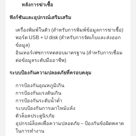
หลังการฆ่าเชื้อ
ฟังก์ชันและอุปกรณ์เสริมเสริม
ทัวร์โรงงาน
การควบคุม
ติดต่อเรา
ข่าว
คุณภาพ
เครื่องพิมพ์ในตัว (สำหรับการพิมพ์ข้อมูลการฆ่าเชื้อ)
พอร์ต USB + U disk (สำหรับการจัดเก็บและส่งออก
ข้อมูล)
อินเทอร์เฟซการทดสอบมาตรฐาน (สำหรับการเชื่อม
ต่อข้อมูลระดับมืออาชีพ)
กรณี
ระบบป้องกันความปลอดภัยที่ครอบคลุม
เครื่องนึ่งฆ่าเชื้อแนวนอน
การป้องกันอุณหภูมิเกิน
การป้องกันแรงดันเกิน
เครื่องนึ่งฆ่าเชื้อแนวตั้ง
การป้องกันระดับน้ำต่ำ
ออโตคลาฟบนโต๊ะ
ระบบป้องกันการเผาไหม้แห้ง
ตัวล็อคประตูนิรภัย
เครื่องนึ่งฆ่าเชื้อแบบพกพา
อุปกรณ์ล็อคเพื่อความปลอดภัย – ป้องกันข้อผิดพลาด
ในการทำงาน
เครื่องฆ่าเชื้อพลาสมาอุณหภูมิต่ำ