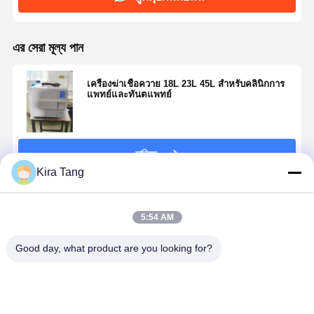
এর সেরা মূল্য পান
เครื่องฆ่าเชื้อควาย 18L 23L 45L สําหรับคลินิกการ
แพทย์และทันตแพทย์
চালিয়ে
Kira Tang
แนะนำผลิตภัณฑ์
5:54 AM
Good day, what product are you looking for?
หม้อนึ่งฆ่าเชื้อ
STT-B ตาราง
16L N ประเภท
20L เครื่องฆ
แบบตั้งโต๊ะ
ด้านบนเร้าใจ
อัตโนมัติ ฟัน
เชื้อด้วยมือ