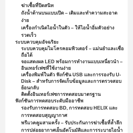
ฆ่าเชื้อที่ปิดสนิท
ถังน้ำด้านบนแบบเปิด – เติมและทำความสะอาด
ง่าย
เครื่องกำเนิดไอน้ำในตัว – ให้ไอน้ำอิ่มตัวอย่าง
รวดเร็ว
ระบบควบคุมอัจฉริยะ
ระบบควบคุมไมโครคอมพิวเตอร์ – แม่นยำและเชื่อ
ถือได้
จอแสดงผล LED พร้อมการทำงานแบบเหนี่ยวนำ –
อินเทอร์เฟซที่ใช้งานง่าย
เครื่องพิมพ์ในตัว ฟังก์ชัน USB และการรองรับ U-
Disk – สำหรับการจัดเก็บข้อมูลและการตรวจสอบ
ย้อนกลับ
ติดตั้งอินเทอร์เฟซการทดสอบมาตรฐาน
ฟังก์ชันการทดสอบระดับมืออาชีพ
รองรับการทดสอบ BD, การทดสอบ HELIX และ
การทดสอบสุญญากาศ
หน้าแรก
สินค้า
วิดีโอ
เกี่ยวกับเรา
พรีแวคคูมสามครั้ง – รับประกันการฆ่าเชื้อที่ล้ำลึก
การปล่อยอากาศเย็นอัตโนมัติและการระบายไอน้ำ