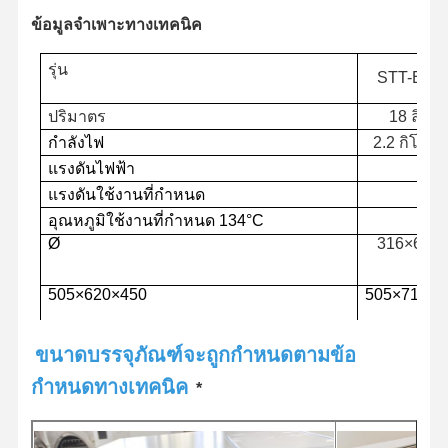
ข้อมูลจำเพาะทางเทคนิค
เครื่องฆ่าเชื้ออ๊อกไซด์เอธีเลน
รุ่น
เครื่องฆ่าเชื้อเภสัชกรรม
STT-EV1
เครื่องล้างและฆ่าเชื้ออัตโนมัติ
ปริมาตร
18 ลิตร
กำลังไฟ
2.2 กิโลวัต
อุปกรณ์ CSSD
แรงดันไฟฟ้า
แรงดันใช้งานที่กำหนด
อุปกรณ์บำบัดน้ำ
อุณหภูมิใช้งานที่กำหนด
134°C
ตู้ทำให้แห้ง
Ø
316×615
อุปกรณ์ห้องปฏิบัติการ
505×620×450
505×710×4
ขนาดบรรจุภัณฑ์จะถูกกำหนดตามข้อ
670×560×510
760×560×510
980×750×630
น้ำหนักรว
กำหนดทางเทคนิค
*
สุทธิ