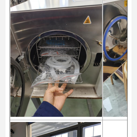
บรรจุภัณฑ์และการจัดส่ง
บรรจุภัณฑ
ป้องกันการส
สะเทือนระด
มืออาชีพ 
ปกป้อง
อุปกรณ์จา
ความเสียห
ระหว่างก
ขนส่งระหว่
ประเทศ