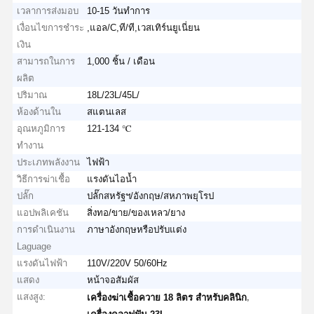
เวลาการส่งมอบ
10-15 วันทำการ
เงื่อนไขการชำระ
,แอล/C,ที/ที,เวสเทิร์นยูเนี่ยน
เงิน
สามารถในการ
1,000 ชิ้น / เดือน
ผลิต
ปริมาณ
18L/23L/45L/
ห้องด้านใน
สแตนเลส
อุณหภูมิการ
121-134 ℃
ทำงาน
ประเภทพลังงาน
ไฟฟ้า
วิธีการฆ่าเชื้อ
แรงดันไอน้ำ
ปลั๊ก
ปลั๊กสหรัฐฯ/อังกฤษ/สหภาพยุโรป
แอปพลิเคชัน
สิ่งทอ/ขาย/ของเหลว/ยาง
การดำเนินงาน
ภาษาอังกฤษหรือปรับแต่ง
Laguage
แรงดันไฟฟ้า
110V/220V 50/60Hz
แสดง
หน้าจอสัมผัส
แสงสูง:
,
เครื่องฆ่าเชื้อควาย 18 ลิตร สําหรับคลินิก
,