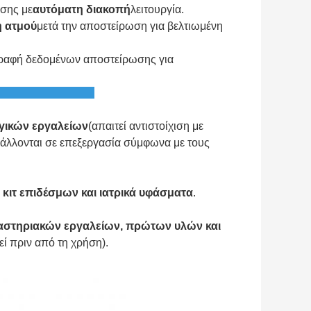
σης με
αυτόματη διακοπή
λειτουργία.
η ατμού
μετά την αποστείρωση για βελτιωμένη
γραφή δεδομένων αποστείρωσης για
μηχανήματος
υργικών εργαλείων
(απαιτεί αντιστοίχιση με
άλλονται σε επεξεργασία σύμφωνα με τους
 κιτ επιδέσμων και ιατρικά υφάσματα
.
αστηριακών εργαλείων, πρώτων υλών και
ί πριν από τη χρήση).