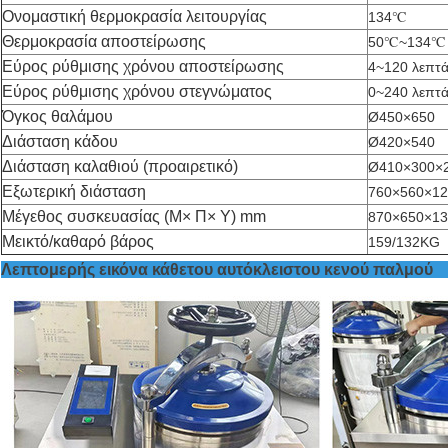
Ονομαστική θερμοκρασία λειτουργίας
134℃
Θερμοκρασία αποστείρωσης
50℃~134℃
Εύρος ρύθμισης χρόνου αποστείρωσης
4~120 λεπτ
Εύρος ρύθμισης χρόνου στεγνώματος
0~240 λεπτ
Όγκος θαλάμου
Ø450×650
Διάσταση κάδου
Ø420×540
Διάσταση καλαθιού (προαιρετικό)
Ø410×300×
Εξωτερική διάσταση
760×560×12
Μέγεθος συσκευασίας (Μ× Π× Υ) mm
870×650×13
Μεικτό/καθαρό βάρος
159/132KG
Λεπτομερής εικόνα κάθετου αυτόκλ