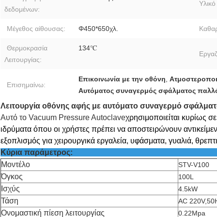
Υλικό
δεδομένων:
Μέγεθος αίθουσας:
Φ450*650χλ.
Καθαρ
Θερμοκρασία
134℃
Εργαζ
Λειτουργίας:
Επικοινωνία με την οθόνη
,
Ατμοστεροποι
Επισημαίνω:
Αυτόματος συναγερμός σφάλματος παλλ
Λειτουργία οθόνης αφής με αυτόματο συναγερμό σφάλματ
Αυτό το Vacuum Pressure Autoclave
χρησιμοποιείται κυρίως σε
ιδρύματα όπου οι χρήστες πρέπει να αποστειρώνουν αντικείμεν
εξοπλισμός για χειρουργικά εργαλεία, υφάσματα, γυαλιά, θρεπτι
Κύρια παρά
Μοντέλο
STV-V100
Όγκος
100L
Ισχύς
4.5kW
Τάση
AC 220V,50
Ονομαστική πίεση λειτουργίας
0.22Mpa