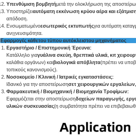
Υπενθύμιση βομβητή
μετά την ολοκλήρωση της αποστείρω
Υποστηρίζει
αυτόματη εκκένωση κρύου αέρα και εξάτμισ
απόδοση.
Ενσωματωμένο
εσωτερικός εκτυπωτής
για αυτόματη κατα
ανιχνευσιμότητα.
Εφαρμογές κάθετου τύπου αυτόκλειστου 
Εργαστήριο / Επιστημονική Έρευνα:
Κατάλληλο για
γυάλινα σκεύη, θρεπτικά υλικά, κιτ χειρο
καλάθια οργάνων) και
βιολογικά απόβλητα
(πρέπει να υποβ
τοπικούς κανονισμούς).
Νοσοκομείο / Κλινική / Ιατρικές εγκαταστάσεις:
Ιδανικό για την αποστείρωση
σετ χειρουργικών εργαλείων,
Φαρμακευτική / Βιομηχανική / Βιομηχανία Τροφίμων:
Εφαρμόζεται στην αποστείρωση
δοχείων παραγωγής, εργ
υλικών συσκευασίας
(η συμβατότητα πρέπει να επιβεβαιωθε