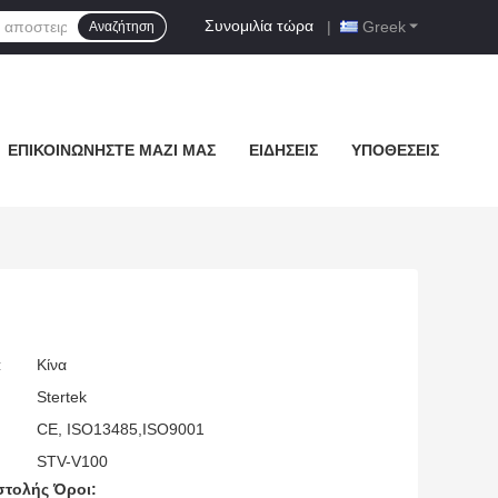
Συνομιλία τώρα
|
Greek
Αναζήτηση
ΕΠΙΚΟΙΝΩΝΉΣΤΕ ΜΑΖΊ ΜΑΣ
ΕΙΔΉΣΕΙΣ
ΥΠΟΘΈΣΕΙΣ
:
Κίνα
Stertek
CE, ISO13485,ISO9001
STV-V100
τολής Όροι: