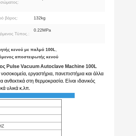
 σώματος:
ό βάρος:
132kg
0.22MPa
όμενος Τύπος.:
ητής κενού με παλμό 100L
,
όμενος αποστειρωτής κενού
ος Pulse Vacuum Autoclave Machine 100L
 νοσοκομεία, εργαστήρια, πανεπιστήμια και άλλα
α ανθεκτικά στη θερμοκρασία. Είναι ιδανικός
κά υλικά κ.λπ.
μετρος:
HZ