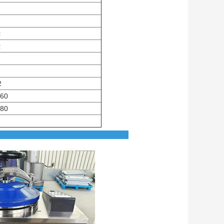
ά
ά
2
60
80
ειστου κενού παλμού