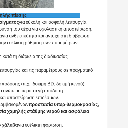
ενού παλμού υψηλής πίεσης
οίγματος
για εύκολη και ασφαλή λειτουργία.
ρυνση του αέρα για σχολαστική αποστείρωση.
α
για ανθεκτικότητα και αντοχή στη διάβρωση.
 την ευέλικτη ρύθμιση των παραμέτρων
 κατά τη διάρκεια της διαδικασίας
λειτουργίας και τις παραμέτρους σε πραγματικό
απόδοσης (π.χ., δοκιμή BD, δοκιμή κενού).
ια ανώτερη αεροστεγή απόδοση.
α και αποστείρωση επιδέσμων.
ιλαμβανομένων
προστασία υπερ-θερμοκρασίας,
ία χαμηλής στάθμης νερού και ασφάλεια
ο χάλυβα
για ευέλικτη φόρτωση.