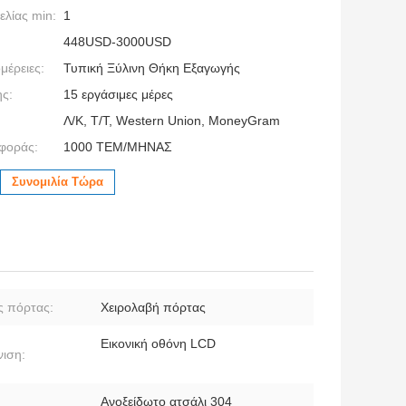
λίας min:
1
448USD-3000USD
μέρειες:
Τυπική Ξύλινη Θήκη Εξαγωγής
ς:
15 εργάσιμες μέρες
Λ/Κ, Τ/Τ, Western Union, MoneyGram
φοράς:
1000 ΤΕΜ/ΜΗΝΑΣ
Συνομιλία Τώρα
 πόρτας:
Χειρολαβή πόρτας
Εικονική οθόνη LCD
ιση:
Ανοξείδωτο ατσάλι 304