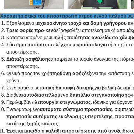
Χαρακτηριστικά του αποστειρωτή ατμού κ
Εξοπλισμένο με
χειροκίνητο τροχό και δομή γρήγορου αν
Τρεις φορές προ-κενό
εξασφαλίζει αποτελεσματική απομάκ
Κατασκευασμένο με
υψηλής ποιότητας ανοξείδωτο χάλυβ
Σύστημα αυτόματου ελέγχου μικροϋπολογιστή
επιτρέπει
αποστείρωσης.
Διάταξη ασφάλισης
αποτρέπει το τυχαίο άνοιγμα της πόρτας
αποστείρωσης.
Φιλικό προς τον χρήστη
οθόνη αφής
δείχνει την κατάσταση 
χρόνο.
Σχεδιασμένο με
τυπική διεπαφή δοκιμής
για βολική δοκιμή 
Διαθέτει
αυτοδιαστελλόμενο δακτύλιο στεγανοποίησης
γ
Περιλαμβάνει
λειτουργία στεγνώματος
, ιδανικό για όργαν
Ενσωματωμένο
αυτόματο σύστημα προστασίας
, συμπερ
προστασία αυτόματης εκκένωσης υπερπίεσης, προστασ
κατά της ξηρής καύσης
.
Έρχεται με
κάδο ή καλάθι αποστείρωσης από ανοξείδωτ