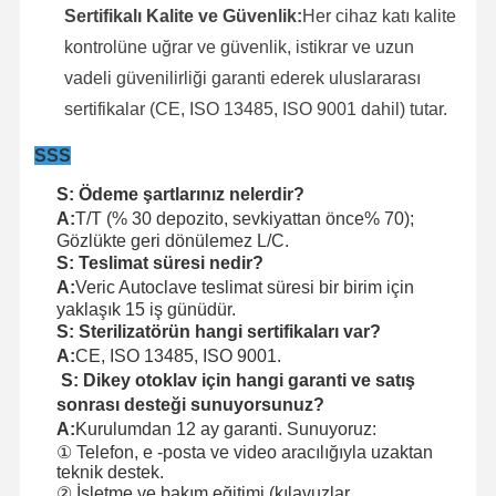
Sertifikalı Kalite ve Güvenlik:
Her cihaz katı kalite
kontrolüne uğrar ve güvenlik, istikrar ve uzun
vadeli güvenilirliği garanti ederek uluslararası
sertifikalar (CE, ISO 13485, ISO 9001 dahil) tutar.
SSS
S: Ödeme şartlarınız nelerdir?
A:
T/T (% 30 depozito, sevkiyattan önce% 70);
Gözlükte geri dönülemez L/C.
S: Teslimat süresi nedir?
A:
Veric Autoclave teslimat süresi bir birim için
yaklaşık 15 iş günüdür.
S: Sterilizatörün hangi sertifikaları var?
A:
CE, ISO 13485, ISO 9001.
S: Dikey otoklav için hangi garanti ve satış
sonrası desteği sunuyorsunuz?
A:
Kurulumdan 12 ay garanti. Sunuyoruz:
① Telefon, e -posta ve video aracılığıyla uzaktan
teknik destek.
② İşletme ve bakım eğitimi (kılavuzlar,