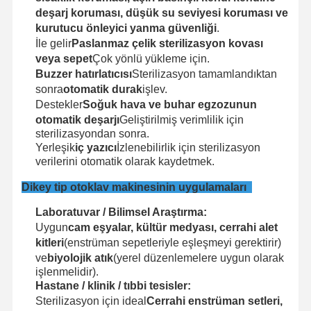
Etilen Oksit Sterilizatörü
deşarj koruması, düşük su seviyesi koruması ve
kurutucu önleyici yanma güvenliği
.
İlaç Sterilizatörü
İle gelir
Paslanmaz çelik sterilizasyon kovası
veya sepet
Çok yönlü yükleme için.
Otomatik Yıkama Dezenfektanı
Buzzer hatırlatıcısı
Sterilizasyon tamamlandıktan
sonra
otomatik durak
işlev.
CSSD Ekipmanları
Destekler
Soğuk hava ve buhar egzozunun
otomatik deşarjı
Geliştirilmiş verimlilik için
Su Arıtma Ekipmanları
sterilizasyondan sonra.
Yerleşik
iç yazıcı
İzlenebilirlik için sterilizasyon
Kurutma dolabı
verilerini otomatik olarak kaydetmek.
Laboratuvar ekipmanı
Dikey tip otoklav makinesinin uygulamaları
Laboratuvar / Bilimsel Araştırma:
Uygun
cam eşyalar, kültür medyası, cerrahi alet
kitleri
(enstrüman sepetleriyle eşleşmeyi gerektirir)
ve
biyolojik atık
(yerel düzenlemelere uygun olarak
işlenmelidir).
Hastane / klinik / tıbbi tesisler:
Sterilizasyon için ideal
Cerrahi enstrüman setleri,