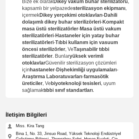
Bize ek olarak
Dikey vakum buhar sterilizatörü
,
kapsamlı bir yelpazede
sterilizasyon ekipmanı
,
içermek
Dikey yerçekimi otoklavları
-
Dahili
dolaşımlı dikey buhar sterilizörleri
-
Kompakt
masa üstü sterilizatörler
-
Masa üstü vakum
sterilizatörleri
-
Hastaneler için yatay buhar
sterilizatörleri
-
Tıbbi kullanım için vasuum
öncesi sterilizörler
, Ve
Taşınabilir tıbbi
sterilizatörler
. Bunlar
yüksek verimli
otoklavlar
Güvenilir sterilizasyon çözümleri
için
hastaneler
-
Dişhekimliği uygulamaları
-
Araştırma Laboratuvarları
-
farmasötik
üreticiler
, Ve
biyoteknoloji tesisleri
, uyum
sağlamak
tıbbi sınıf standartları
.
İletişim Bilgileri
Miss. Kira Tang
Bina 1, No. 33, Jinsuo Road, Yüksek Teknoloji Endüstriyel
Geliştirme Bölgesi, Zhengzhou Şehri, Henan Eyaleti, Çin