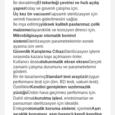
İle donatılmış
El tekerleği çevirisi ve hızlı açılış
yapısı
Kolay ve güvenli çalışma için.
Üç kez ön vacuum
Kapsamlı sterilizasyon için
verimli havanın giderilmesini sağlar.
Fabrika Turu
Kalite Kontrol
Bize Ulaşın
Haberler
İle inşa edilmiş
yüksek kaliteli paslanmaz çelik
malzeme
dayanıklılık ve korozyon direnci için.
Mikrobilgisayar otomatik kontrol
sistemi
Sterilizasyon parametrelerinin esnek
ayarına izin verir.
Davalar
Güvenlik Karıştırma Cihazı
Sterilizasyon işlemi
sırasında kazara kapı açılmasını önler.
Kullanıcı dostu
dokunmatik ekran ekranı
Gerçek
Yatay Otoklav Sterilizatörü
zamanlı çalışma durumunu ve parametrelerini
gösterir.
Dikey Otoklav Makinesi
Bir ile tasarlanmış
Standart test arayüzü
Uygun
performans testi için (örn. BD testi, vakum testi).
Masaüstü Otoklav
Özellikler
Kendini genişleten sızdırmazlık
yüzüğü
Üstün hava geçirmez performans için.
Taşınabilir Otoklav Makinesi
Dahil olmak
kurutma işlevi
, enstrümanlar ve
pansuman sterilizasyon için idealdir.
Düşük Sıcaklık Plazma Sterilizatörü
Entegre
otomatik koruma sistemi
, içermek
Aşırı
sıcaklık koruması, aşırı basınçlı kendi kendine