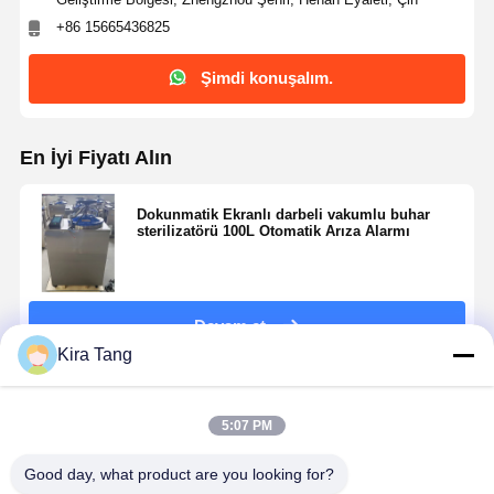
+86 15665436825
Şimdi konuşalım.
En İyi Fiyatı Alın
Dokunmatik Ekranlı darbeli vakumlu buhar
sterilizatörü 100L Otomatik Arıza Alarmı
Devam et
Kira Tang
Önerilen Ürünler
5:07 PM
Good day, what product are you looking for?