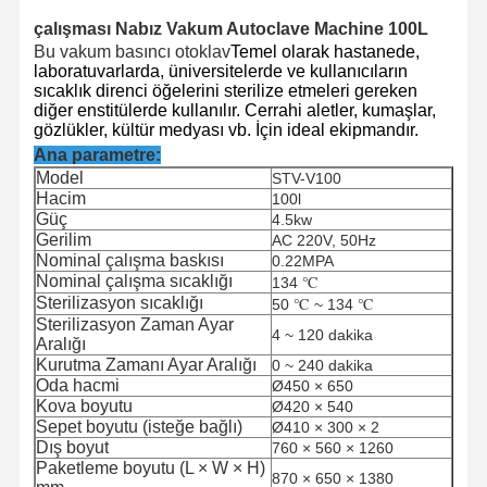
çalışması Nabız Vakum Autoclave Machine 100L
Bu vakum basıncı otoklav
Temel olarak hastanede,
laboratuvarlarda, üniversitelerde ve kullanıcıların
sıcaklık direnci öğelerini sterilize etmeleri gereken
diğer enstitülerde kullanılır. Cerrahi aletler, kumaşlar,
gözlükler, kültür medyası vb. İçin ideal ekipmandır.
Ana parametre:
Model
STV-V100
Hacim
100l
Güç
4.5kw
Gerilim
AC 220V, 50Hz
Nominal çalışma baskısı
0.22MPA
Nominal çalışma sıcaklığı
134 ℃
Sterilizasyon sıcaklığı
50 ℃ ~ 134 ℃
Sterilizasyon Zaman Ayar
4 ~ 120 dakika
Aralığı
Kurutma Zamanı Ayar Aralığı
0 ~ 240 dakika
Oda hacmi
Ø450 × 650
Kova boyutu
Ø420 × 540
Sepet boyutu (isteğe bağlı)
Ø410 × 300 × 2
Dış boyut
760 × 560 × 1260
Paketleme boyutu (L × W × H)
870 × 650 × 1380