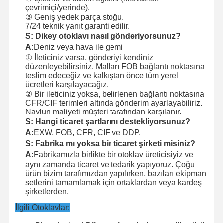
çevrimiçi/yerinde).
③ Geniş yedek parça stoğu.
7/24 teknik yanıt garanti edilir.
S: Dikey otoklavı nasıl gönderiyorsunuz?
A:
Deniz veya hava ile gemi
① İleticiniz varsa, gönderiyi kendiniz
düzenleyebilirsiniz. Malları FOB bağlantı noktasına
teslim edeceğiz ve kalkıştan önce tüm yerel
ücretleri karşılayacağız.
② Bir ileticiniz yoksa, belirlenen bağlantı noktasına
CFR/CIF terimleri altında gönderim ayarlayabiliriz.
Navlun maliyeti müşteri tarafından karşılanır.
S: Hangi ticaret şartlarını destekliyorsunuz?
A:
EXW, FOB, CFR, CIF ve DDP.
S: Fabrika mı yoksa bir ticaret şirketi misiniz?
A:
Fabrikamızla birlikte bir otoklav üreticisiyiz ve
aynı zamanda ticaret ve tedarik yapıyoruz. Çoğu
ürün bizim tarafımızdan yapılırken, bazıları ekipman
setlerini tamamlamak için ortaklardan veya kardeş
şirketlerden.
İlgili Otoklavlar: