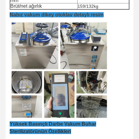
mm
Brüt/net ağırlık
159/132kg
Nabız vakum dikey otoklav detaylı resim
Evde
Ürünler
Videolar
Bizim
Yüksek Basınçlı Darbe Vakum Buhar
Hakkımızda
Sterilizatörünün Özellikleri