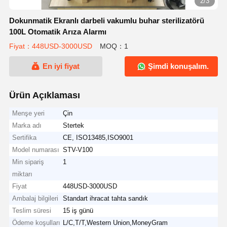
2/3
Dokunmatik Ekranlı darbeli vakumlu buhar sterilizatörü
100L Otomatik Arıza Alarmı
Fiyat：448USD-3000USD
MOQ：1
En iyi fiyat
Şimdi konuşalım.
Ürün Açıklaması
Menşe yeri
Çin
Marka adı
Stertek
Sertifika
CE, ISO13485,ISO9001
Model numarası
STV-V100
Min sipariş
1
miktarı
Fiyat
448USD-3000USD
Ambalaj bilgileri
Standart ihracat tahta sandık
Teslim süresi
15 iş günü
Ödeme koşulları
L/C,T/T,Western Union,MoneyGram