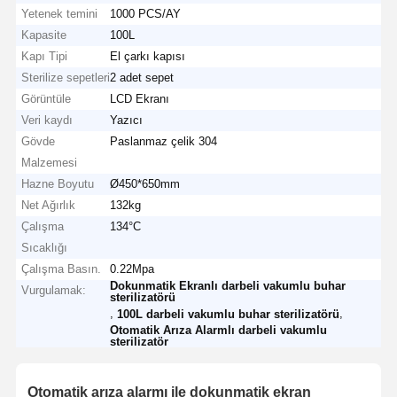
Yetenek temini
1000 PCS/AY
Kapasite
100L
Kapı Tipi
El çarkı kapısı
Sterilize sepetleri
2 adet sepet
Görüntüle
LCD Ekranı
Veri kaydı
Yazıcı
Gövde
Paslanmaz çelik 304
Malzemesi
Hazne Boyutu
Ø450*650mm
Net Ağırlık
132kg
Çalışma
134°C
Sıcaklığı
Çalışma Basın.
0.22Mpa
Dokunmatik Ekranlı darbeli vakumlu buhar
Vurgulamak:
sterilizatörü
,
,
100L darbeli vakumlu buhar sterilizatörü
Otomatik Arıza Alarmlı darbeli vakumlu
sterilizatör
Otomatik arıza alarmı ile dokunmatik ekran