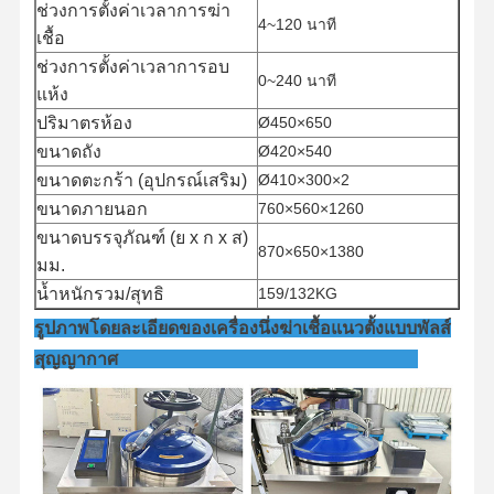
ช่วงการตั้งค่าเวลาการฆ่า
4~120 นาที
เชื้อ
ช่วงการตั้งค่าเวลาการอบ
0~240 นาที
แห้ง
ปริมาตรห้อง
Ø450×650
ขนาดถัง
Ø420×540
ขนาดตะกร้า (อุปกรณ์เสริม)
Ø410×300×2
ขนาดภายนอก
760×560×1260
ขนาดบรรจุภัณฑ์ (ย x ก x ส)
870×650×1380
มม.
น้ำหนักรวม/สุทธิ
159/132KG
รูปภาพโดยละเอียดของเครื่องนึ่งฆ่าเชื้อแนวตั้งแบบพัลส์
สุญญากาศ
หน้าแรก
สินค้า
วิดีโอ
เกี่ยวกับเรา