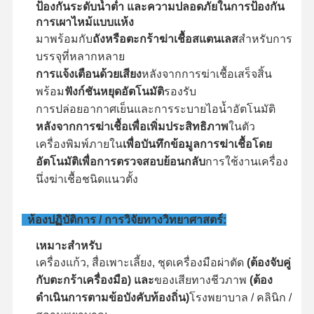
ป้องกันระดับน้ำต่ำ และความปลอดภัยในการป้องกัน
การเผาไหม้แบบแห้ง
มาพร้อมกับ
ถังหรือตะกร้าฆ่าเชื้อสแตนเลส
สำหรับการ
บรรจุที่หลากหลาย
การแจ้งเตือนด้วยเสียง
หลังจากการฆ่าเชื้อเสร็จสิ้น
พร้อม
ฟังก์ชันหยุดอัตโนมัติ
รองรับ
การปล่อยอากาศเย็นและการระบายไอน้ำอัตโนมัติ
หลังจากการฆ่าเชื้อเพื่อเพิ่มประสิทธิภาพ
ในตัว
เครื่องพิมพ์ภายใน
เพื่อบันทึกข้อมูลการฆ่าเชื้อโดย
อัตโนมัติเพื่อการตรวจสอบย้อนกลับ
การใช้งานเครื่อง
นึ่งฆ่าเชื้อชนิดแนวตั้ง
ห้องปฏิบัติการ / การวิจัยทางวิทยาศาสตร์:
เหมาะสำหรับ
เครื่องแก้ว, สื่อเพาะเลี้ยง, ชุดเครื่องมือผ่าตัด
(ต้องจับคู่
กับตะกร้าเครื่องมือ) และ
ของเสียทางชีวภาพ
(ต้อง
ดำเนินการตามข้อบังคับท้องถิ่น)
โรงพยาบาล / คลินิก /