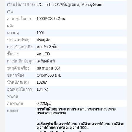
เงื่อนไขการชำระ
L/C, T/T, เวสเทิร์นยูเนี่ยน, MoneyGram
เงิน
สามารถในการ
1000PCS / เดือน
ผลิต
ความจุ
100L
ประเภทประตู
ประตูล้อ
กระเป๋าสตริเลีย
ตะกร้า 2 ชิ้น
ชั้นวาง
จอ LCD
การบันทึกข้อมูล
เครื่องพิมพ์
วัสดุตัวเครื่อง
สแตนเลส 304
ขนาดห้อง
∅450*650 มม.
น้ําหนักสะสม
132กก
อุณหภูมิในการ
134 ℃
ทำงาน
กดทำงาน
0.22Mpa
การสัมผัสจอกระแทกกระเพาะกระเพาะกระเพาะ
แสงสูง:
กระเพาะกระเพาะ
,
เครื่องฆ่าเชื้อควาฬด้วยควาฬด้วยควาฬด้วยควาฬด้วย
ควาฬด้วยควาฬด้วยควาฬ 100L