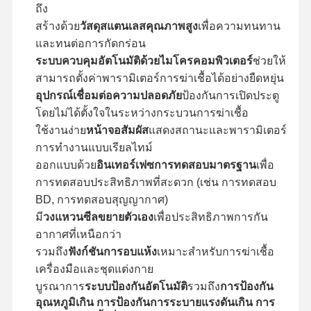
ถึง
เครื่องฆ่าเชื้ออ๊อกไซด์เอธีเลน
สร้างด้วย
วัสดุสแตนเลสคุณภาพสูง
เพื่อความทนทาน
และทนต่อการกัดกร่อน
เครื่องฆ่าเชื้อเภสัชกรรม
ระบบควบคุมอัตโนมัติด้วยไมโครคอมพิวเตอร์
ช่วยให้
สามารถตั้งค่าพารามิเตอร์การฆ่าเชื้อได้อย่างยืดหยุ่น
เครื่องล้างและฆ่าเชื้ออัตโนมัติ
อุปกรณ์เชื่อมต่อความปลอดภัย
ป้องกันการเปิดประตู
อุปกรณ์ CSSD
โดยไม่ได้ตั้งใจในระหว่างกระบวนการฆ่าเชื้อ
ใช้งานง่าย
หน้าจอสัมผัส
แสดงสถานะและพารามิเตอร์
อุปกรณ์บำบัดน้ำ
การทำงานแบบเรียลไทม์
ออกแบบด้วย
อินเทอร์เฟซการทดสอบมาตรฐาน
เพื่อ
ตู้ทำให้แห้ง
การทดสอบประสิทธิภาพที่สะดวก (เช่น การทดสอบ
อุปกรณ์ห้องปฏิบัติการ
BD, การทดสอบสุญญากาศ)
มี
วงแหวนซีลขยายตัวเอง
เพื่อประสิทธิภาพการกัน
อากาศที่เหนือกว่า
รวมถึง
ฟังก์ชันการอบแห้ง
เหมาะสำหรับการฆ่าเชื้อ
เครื่องมือและชุดแต่งกาย
บูรณาการ
ระบบป้องกันอัตโนมัติ
รวมถึง
การป้องกัน
อุณหภูมิเกิน การป้องกันการระบายแรงดันเกิน การ