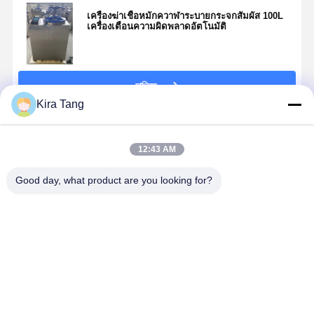
เครื่องฆ่าเชื้อหมักควาฬาระบายกระจกสัมผัส 100L
เครื่องเตือนความผิดพลาดอัตโนมัติ
চালিয়ে
Kira Tang
แนะนำผลิตภัณฑ์
12:43 AM
Good day, what product are you looking for?
คู่มือเครื่องอบ
เครื่องนึ่งฆ่าเชื้อ
เครื่องนึ่งฆ่าเชื้อ
เครื่องนึ่งฆ่าเ
ไอน้ำแนวตั้ง
อัตโนมัติแบบ
อัตโนมัติแนว
ด้วยหม้อนึ่ง
แบบโหลดด้าน
ตั้งตรง ใช้งาน
ตั้ง 150 ลิตร
ดันไอน้ำสแ
บน LED ขนาด
ง่าย ปลอดภัย
เครื่องนึ่งฆ่าเชื้อ
เลส 120 ลิต
75 ลิตร
ด้วยไอน้ำ
จอแสดงผล
ราคาดีที่สุด
ราคาดีที่สุด
ราคาดีที่สุด
ราคาดีที่ส
สำหรับห้อง
ดิจิทัล ไม่มี
ปฏิบัติการ
ฟังก์ชันอบแห