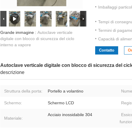
Imballaggi particol
Tempi di consegn
Termini di pagame
Grande immagine :
Autoclave verticale
digitale con blocco di sicurezza del ciclo
Capacità di alime
interno a vapore
Contatto
Or
Autoclave verticale digitale con blocco di sicurezza del cic
descrizione
Struttura della porta:
Portello a volantino
Numer
Schermo:
Schermo LCD
Regist
Acciaio inossidabile 304
Essic
Materiale:
funzio