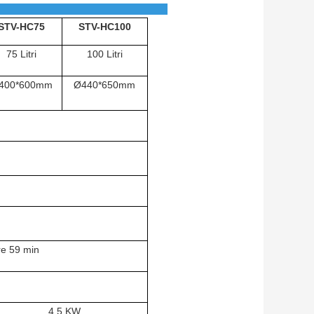
ncipale:
STV-HC
75
STV-HC
100
75 Litri
100 Litri
400*600mm
Ø440*650mm
re 59 min
4.5 KW