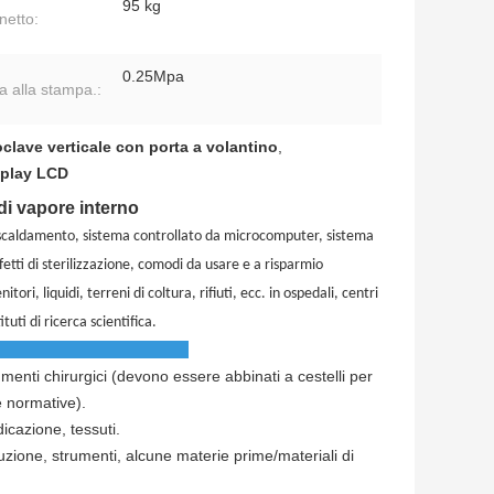
95 kg
netto:
0.25Mpa
a alla stampa.:
clave verticale con porta a volantino
,
splay LCD
 di vapore interno
 riscaldamento, sistema controllato da microcomputer, sistema
fetti di sterilizzazione, comodi da usare e a risparmio
ri, liquidi, terreni di coltura, rifiuti, ecc. in ospedali, centri
ituti di ricerca scientifica.
rumenti chirurgici (devono essere abbinati a cestelli per
le normative).
dicazione, tessuti.
uzione, strumenti, alcune materie prime/materiali di