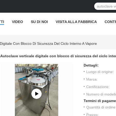
TI
VIDEO
SU DI NOI
VISITA ALLA FABBRICA
CONT
 Digitale Con Blocco Di Sicurezza Del Ciclo Interno A Vapore
Autoclave verticale digitale con blocco di sicurezza del ciclo int
Dettagli:
Luogo di origine:
Marca:
Certificazione:
Numero di modell
Termini di pagame
Quantità di ordin
Prezzo: