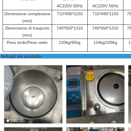
AC220V 50Hz
AC220V 50Hz
Dimensione complessiva
710*490*1150
710*490*1150
7
(mm)
Dimensione di trasporto
740*550*1310
740*550*1310
7
(mm)
Peso lordo/Peso netto
120kg/95kg
124kg/100kg
1
Dettagli del 