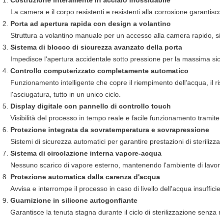
Costruzione interamente in acciaio inossidabile
La camera e il corpo resistenti e resistenti alla corrosione garantis
Porta ad apertura rapida con design a volantino
Struttura a volantino manuale per un accesso alla camera rapido, sic
Sistema di blocco di sicurezza avanzato della porta
Impedisce l'apertura accidentale sotto pressione per la massima sic
Controllo computerizzato completamente automatico
Funzionamento intelligente che copre il riempimento dell'acqua, il ri
l'asciugatura, tutto in un unico ciclo.
Display digitale con pannello di controllo touch
Visibilità del processo in tempo reale e facile funzionamento tramite
Protezione integrata da sovratemperatura e sovrapressione
Sistemi di sicurezza automatici per garantire prestazioni di sterilizza
Sistema di circolazione interna vapore-acqua
Nessuno scarico di vapore esterno, mantenendo l'ambiente di lavoro 
Protezione automatica dalla carenza d'acqua
Avvisa e interrompe il processo in caso di livello dell'acqua insuffic
Guarnizione in silicone autogonfiante
Garantisce la tenuta stagna durante il ciclo di sterilizzazione senz