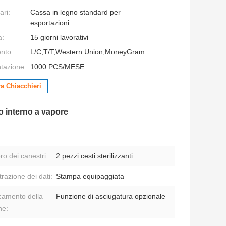
ari:
Cassa in legno standard per
esportazioni
a:
15 giorni lavorativi
nto:
L/C,T/T,Western Union,MoneyGram
ntazione:
1000 PCS/MESE
a Chiacchieri
lo interno a vapore
o dei canestri:
2 pezzi cesti sterilizzanti
razione dei dati:
Stampa equipaggiata
camento della
Funzione di asciugatura opzionale
ne: