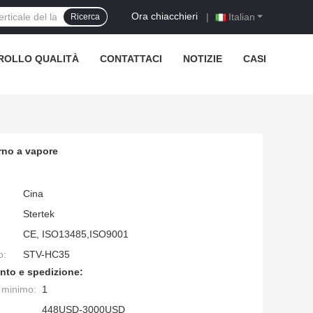
Ora chiacchieri
|
Italian
Ricerca
ROLLO QUALITÀ
CONTATTACI
NOTIZIE
CASI
erno a vapore
Cina
Stertek
CE, ISO13485,ISO9001
o:
STV-HC35
nto e spedizione:
e minimo:
1
448USD-3000USD