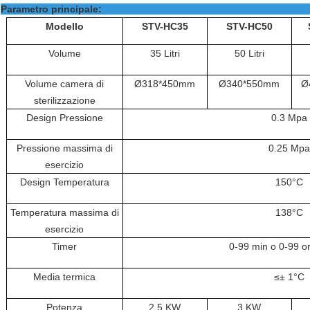
Parametro pri
Modello
STV-HC
35
STV-HC
50
Volume
35 Litri
50 Litri
Volume camera di
Ø318*450mm
Ø340*550mm
Ø
sterilizzazione
Design
Pressione
0.3
Mpa
Pressione massima di
0.25
Mpa
esercizio
Design
Temperatura
150°C
Temperatura massima di
138°C
esercizio
Timer
0-99 min o 0-99 o
Media termica
≤± 1°C
Potenza
2.5 KW
3 KW