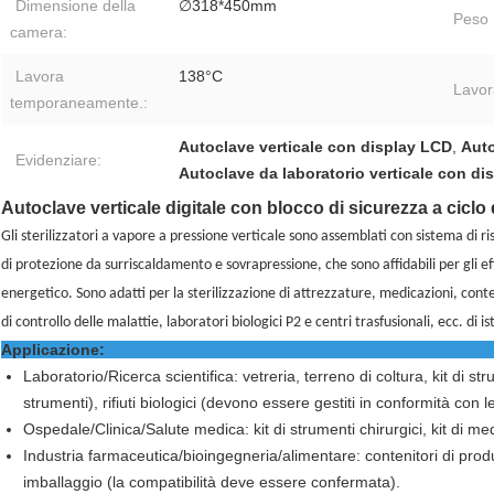
Dimensione della
∅318*450mm
Peso 
camera:
Lavora
138°C
Lavor
temporaneamente.:
Autoclave verticale con display LCD
,
Auto
Evidenziare:
Autoclave da laboratorio verticale con di
Autoclave verticale digitale con blocco di sicurezza a ciclo
Gli sterilizzatori a vapore a pressione verticale sono assemblati con sistema di
di protezione da surriscaldamento e sovrapressione, che sono affidabili per gli ef
energetico. Sono adatti per la sterilizzazione di attrezzature, medicazioni, contenito
di controllo delle malattie, laboratori biologici P2 e centri trasfusionali, ecc. di ist
Applicazione:
Laboratorio/Ricerca scientifica: vetreria, terreno di coltura, kit di st
strumenti), rifiuti biologici (devono essere gestiti in conformità con 
Ospedale/Clinica/Salute medica: kit di strumenti chirurgici, kit di me
Industria farmaceutica/bioingegneria/alimentare: contenitori di prod
imballaggio (la compatibilità deve essere confermata).