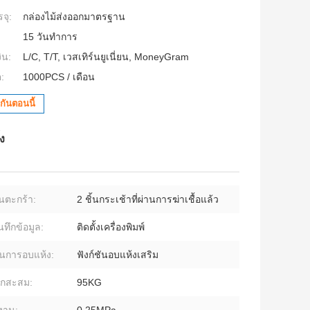
จุ:
กล่องไม้ส่งออกมาตรฐาน
15 วันทำการ
ิน:
L/C, T/T, เวสเทิร์นยูเนี่ยน, MoneyGram
:
1000PCS / เดือน
กันตอนนี้
ง
นตะกร้า:
2 ชิ้นกระเช้าที่ผ่านการฆ่าเชื้อแล้ว
นทึกข้อมูล:
ติดตั้งเครื่องพิมพ์
ั่นการอบแห้ง:
ฟังก์ชันอบแห้งเสริม
นักสะสม:
95KG