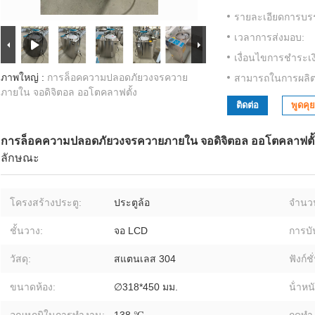
รายละเอียดการบรร
เวลาการส่งมอบ:
เงื่อนไขการชำระเง
ภาพใหญ่ :
การล็อคความปลอดภัยวงจรควาย
สามารถในการผลิต
ภายใน จอดิจิตอล ออโตคลาฟตั้ง
ติดต่อ
พูดคุย
การล็อคความปลอดภัยวงจรควายภายใน จอดิจิตอล ออโตคลาฟตั้
ลักษณะ
โครงสร้างประตู:
ประตูล้อ
จำนว
ชั้นวาง:
จอ LCD
การบั
วัสดุ:
สแตนเลส 304
ฟังก์ช
ขนาดห้อง:
∅318*450 มม.
น้ําห