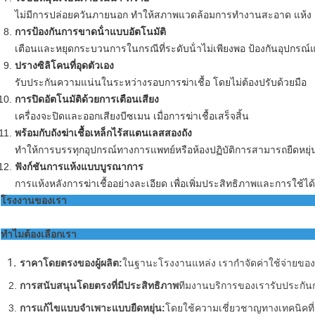
ไม่มีการปล่อยควันภายนอก ทําให้สภาพแวดล้อมการทํางานสะอาด แห้ง แ
การป้องกันการขาดน้ําแบบอัตโนมัติ
เตือนและหยุดกระบวนการในกรณีที่ระดับน้ําไม่เพียงพอ ป้องกันอุปกรณ
ปรางซิลิโคนที่อุดตัวเอง
รับประกันความแน่นในระหว่างรอบการฆ่าเชื้อ โดยไม่ต้องปรับด้วยมือ
การปิดอัตโนมัติด้วยการเตือนเสียง
เครื่องจะปิดและออกเสียงบีซเมน เมื่อการฆ่าเชื้อเสร็จสิ้น
พร้อมกับถังฆ่าเชื้อเหล็กไร้สแตนเลสสองถัง
ทําให้การบรรทุกอุปกรณ์ทางการแพทย์หรือห้องปฏิบัติการสามารถยืดหยุ่
ฟังก์ชันการแห้งแบบบูรณาการ
การแห้งหลังการฆ่าเชื้ออย่างละเอียด เพื่อเพิ่มประสิทธิภาพและการใช้ได้
โรงงานของเรา
ทําไมต้องเลือกเรา
ราคาโดยตรงของผู้ผลิต:
ในฐานะโรงงานแหล่ง เรากําจัดค่าใช้จ่ายของผู
การสนับสนุนโดยตรงที่มีประสิทธิภาพ
ทีมงานบริการของเรารับประกันก
การแก้ไขแบบจําเพาะแบบยืดหยุ่น:
โดยใช้ความเชี่ยวชาญทางเทคนิคที่แ