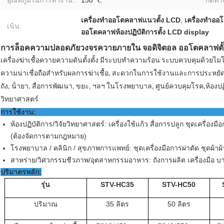
อุณหภูมิในการทำงาน:
138 ℃
กดทำ
เครื่องทําออโตคลาฟแนวตั้ง LCD
,
เครื่องทําออ
เน้น:
ออโตคลาฟห้องปฏิบัติการตั้ง LCD display
การล็อคความปลอดภัยวงจรควายภายใน จอดิจิตอล ออโตคลาฟตั้
เครื่องฆ่าเชื้อควายความดันตั้งตั้ง มีระบบทําความร้อน ระบบควบคุมด้วยไ
ความน่าเชื่อถือสําหรับผลการฆ่าเชื้อ, สะดวกในการใช้งานและการประหยัดพ
ถัง, น้ํายา, สื่อการพัฒนา, ขยะ, ฯลฯ ในโรงพยาบาล, ศูนย์ควบคุมโรค,ห้องปฏ
วิทยาศาสตร์
การใช้งาน:
ห้องปฏิบัติการ/วิจัยวิทยาศาสตร์: เครื่องใช้แก้ว สื่อการปลูก ชุดเครื่อง
(ต้องจัดการตามกฎหมาย)
โรงพยาบาล / คลินิก / สุขภาพการแพทย์: ชุดเครื่องมือการผ่าตัด ชุดผ้าผ้
สาหร่าย/วิศวกรรมชีวภาพ/อุตสาหกรรมอาหาร: ถังการผลิต เครื่องมือ บาง
ปริมาตรหลัก:
รุ่น
STV-HC
35
STV-HC
50
ปริมาณ
35 ลิตร
50 ลิตร