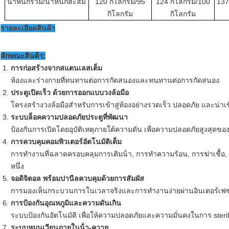
น้ําหนักรวม/น้ําหนักสะสม
120 กิโลกรัม/95
124 กิโลกรัม/100
137
กิโลกรัม
กิโลกรัม
รายละเอียดสินค้า
ลักษณะสินค้า:
การก่อสร้างจากสแตนเลสเต็ม
ห้องและร่างกายที่ทนทานต่อการกัดสนองและทนทานต่อการกัดสนอง
ประตูเปิดเร็ว ด้วยการออกแบบวงล้อมือ
โครงสร้างวงล้อมือสําหรับการเข้าสู่ห้องอย่างรวดเร็ว ปลอดภัย และน่าเชื
ระบบล็อคความปลอดภัยประตูที่พัฒนา
ป้องกันการเปิดโดยอุบัติเหตุภายใต้ความดัน เพื่อความปลอดภัยสูงสุดของ
การควบคุมคอมพิวเตอร์อัตโนมัติเต็ม
การทํางานที่ฉลาดครอบคลุมการเติมน้ํา, การทําความร้อน, การฆ่าเชื
หนึ่ง
จอดิจิตอล พร้อมปานีลควบคุมด้วยการสัมผัส
การมองเห็นกระบวนการในเวลาจริงและการทํางานง่ายผ่านอินเตอร์เฟซปุ่
การป้องกันอุณหภูมิและความดันเกิน
ระบบป้องกันอัตโนมัติ เพื่อให้ความปลอดภัยและความมั่นคงในการ steril
ระบบหมุนเวียนภายในน้ํา-ควาย