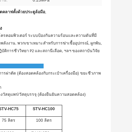
งาน:
0.25MPa
โตคลาฟตั้งด้วยประตูล้อมือ
,
ง
มโครคอมพิวเตอร์ ระบบป้องกันความร้อนและความดันที่มี
ลังงาน. พวกเขาเหมาะสําหรับการฆ่าเชื้ออุปกรณ์, ผูกพัน,
ิบัติการชีววิทยา P2 และสถานีเลือด, ฯลฯ ของสถาบันวิจัย
มือการผ่าตัด (ต้องสอดคล้องกับกระเป๋าเครื่องมือ) ขยะชีวภาพ
า
วัสดุแพร่/วัสดุบรรจุ (ต้องยืนยันความสอดคล้อง)
STV-HC
75
STV-HC
100
75 ลิตร
100 ลิตร