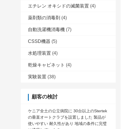
エチレン オキシドの滅菌装置
(4)
薬剤類の消毒剤
(4)
自動洗濯機消毒機
(7)
CSSD機器
(5)
水処理装置
(4)
乾燥キャビネット
(4)
実験装置
(38)
顧客の検討
ケニア全土の公立病院に 30台以上のStertek
の垂直オートクラブを設置しました 製品が
使いやすい 耐久性があり 地域の条件に完璧