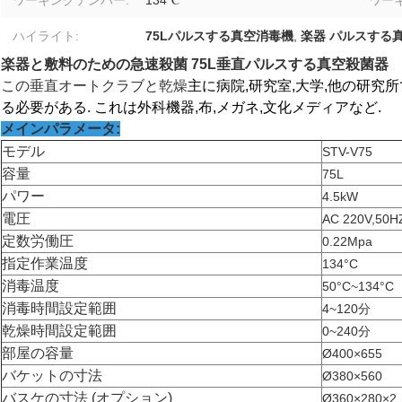
ワーキングテンパー:
134℃
ワー
ハイライト:
75Lパルスする真空消毒機
,
楽器 パルスする
楽器と敷料のための急速殺菌 75L垂直パルスする真空殺菌器
この垂直オートクラブと乾燥
主に病院,研究室,大学,他の研究
る必要がある. これは外科機器,布,メガネ,文化メディアなど.
メインパラメータ:
モデル
STV-V75
容量
75L
パワー
4.5kW
電圧
AC 220V,50H
定数労働圧
0.22Mpa
指定作業温度
134°C
消毒温度
50°C~134°C
消毒時間設定範囲
4~120分
乾燥時間設定範囲
0~240分
部屋の容量
Ø400×655
バケットの寸法
Ø380×560
バスケの寸法 (オプション)
Ø360×280×2