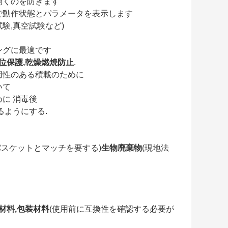
開くのを防ぎます
で動作状態とパラメータを表示します
試験,真空試験など)
ングに最適です
位保護,乾燥燃焼防止
.
用性のある積載のために
いて
に 消毒後
るようにする.
バスケットとマッチを要する)
生物廃棄物
(現地法
材料,包装材料
(使用前に互換性を確認する必要が