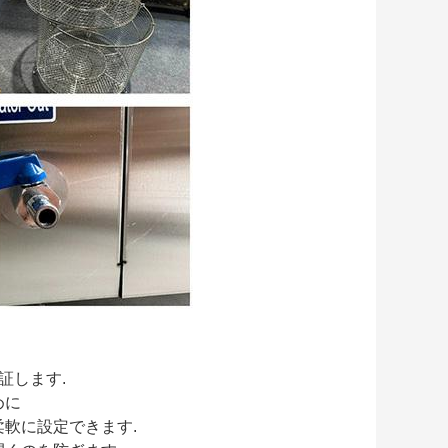
証します.
めに
軟に設定できます.