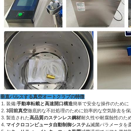
垂直パルスする真空オートクラブの特徴
装備:
手動車転載と高速開口構造
簡単で安全な操作のために
3回前真空
徹底的な不妊処理のために効率的な空気除去を保
製造された
高品質のステンレス鋼材
耐久性や耐腐蝕性のた
マイクロコンピュータ自動制御システム
滅菌パラメータを柔