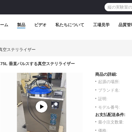
ーム
製品
ビデオ
私たちについて
工場見学
品質管
る真空ステリライザー
75L 垂直パルスする真空ステリライザー
商品の詳細:
起源の場所:
ブランド名:
証明:
モデル番号:
お支払配送条件:
最小注文数量:
価格: