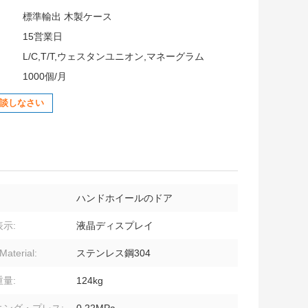
:
標準輸出 木製ケース
15営業日
L/C,T/T,ウェスタンユニオン,マネーグラム
1000個/月
談しなさい
ハンドホイールのドア
示:
液晶ディスプレイ
Material:
ステンレス鋼304
量:
124kg