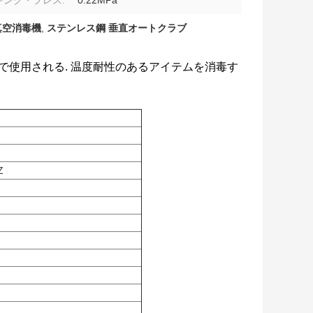
キング・プレス:
0.22MPa
真空消毒機
,
ステンレス鋼 垂直オートクラブ
所で使用される. 温度耐性のあるアイテムを消毒す
Z