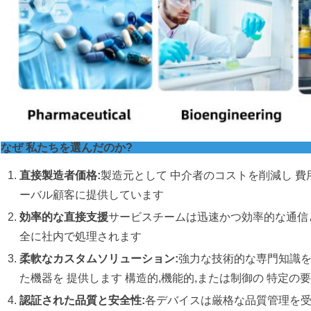
なぜ 私たちを選んだのか?
直接製造者価格:
製造元として 中介者のコストを削減し 費
ーバル顧客に提供しています
効率的な直接支援
サービスチームは迅速かつ効率的な通信
全に社内で処理されます
柔軟なカスタムソリューション:
強力な技術的な専門知識を
た機器を 提供します 構造的,機能的,または制御の 特定
認証された品質と安全性:
各デバイスは厳格な品質管理を受け,国際認