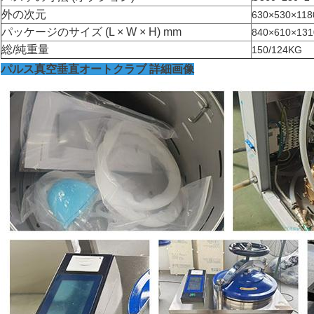
外の次元
630×530×118
パッケージのサイズ (L × W × H) mm
840×610×131
総/純重量
150/124KG
パルス真空垂直オートクラブ 詳細画像