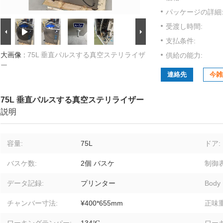
パッケージの詳細
受渡し時間:
支払条件:
大画像 :
75L 垂直パルスする真空ステリライザ
供給の能力:
ー
連絡先
今雑
75L 垂直パルスする真空ステリライザー
説明
容量:
75L
ドア:
バスケ数:
2個 バスケ
制御表
データ記録:
プリンター
Body 
チャンバー寸法:
¥400*655mm
正味重