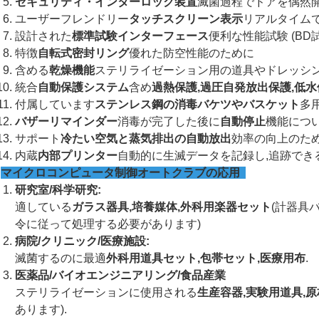
セキュリティ・インターロック装置
滅菌過程でドアを偶然
ユーザーフレンドリー
タッチスクリーン表示
リアルタイム
設計された
標準試験インターフェース
便利な性能試験 (BD
特徴
自転式密封リング
優れた防空性能のために
含める
乾燥機能
ステリライゼーション用の道具やドレッシ
統合
自動保護システム
含め
過熱保護,過圧自発放出保護,低水
付属しています
ステンレス鋼の消毒バケツやバスケット
多
バザーリマインダー
消毒が完了した後に
自動停止
機能につ
サポート
冷たい空気と蒸気排出の自動放出
効率の向上のため
内蔵
内部プリンター
自動的に生滅データを記録し,追跡でき
マイクロコンピュータ制御オートクラブの応用
研究室/科学研究:
適している
ガラス器具,培養媒体,外科用楽器セット
(計器具
令に従って処理する必要があります)
病院/クリニック/医療施設:
滅菌するのに最適
外科用道具セット,包帯セット,医療用布
.
医薬品/バイオエンジニアリング/食品産業
ステリライゼーションに使用される
生産容器,実験用道具,原
あります).