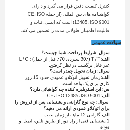
کنترل کیفیت دقیق قرار می گیرد و دارای
گواهینامه های بین المللی (از جمله CE، ISO
13485، ISO 9001) است که ایمنی، ثبات و
قابلیت اطمینان طولانی مدت را تضمین می کند.
سوالات عمومی
سوال: شرایط پرداخت شما چیست؟
الف:
T / T (30٪ سپرده، 70٪ قبل از حمل) ؛ L / C
غیر قابل برگشت در نظر گرفتن.
سوال: زمان تحویل چقدر است؟
الف:
زمان تحویل اتوکلاو عمودی حدود 15 روز
کاری برای یک واحد است.
س: این استریلیزه کننده چه گواهیاتی دارد؟
الف:
CE، ISO 13485، ISO 9001
سوال: چه نوع گارانتی و پشتیبانی پس از فروش را
برای اتوکلاو عمودی ارائه می دهید؟
الف:
گارانتی 12 ماهه از زمان نصب
1 پشتیبانی فنی از راه دور از طریق تلفن، ایمیل و
ویدئو