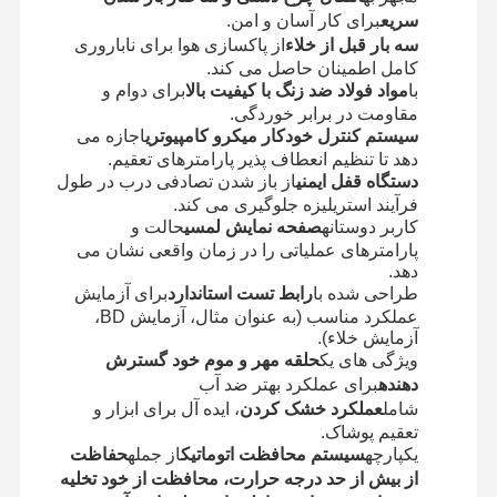
سریع
برای کار آسان و امن.
سه بار قبل از خلاء
از پاکسازی هوا برای ناباروری
بازدید از
کنترل کیفیت
با ما تماس
اخبار
کامل اطمینان حاصل می کند.
کارخانه
بگیرید
با
مواد فولاد ضد زنگ با کیفیت بالا
برای دوام و
مقاومت در برابر خوردگی.
سیستم کنترل خودکار میکرو کامپیوتری
اجازه می
دهد تا تنظیم انعطاف پذیر پارامترهای تعقیم.
دستگاه قفل ایمنی
از باز شدن تصادفی درب در طول
فرآیند استریلیزه جلوگیری می کند.
موارد
کاربر دوستانه
صفحه نمایش لمسی
حالت و
پارامترهای عملیاتی را در زمان واقعی نشان می
دهد.
دستگاه ضدعفونی کننده اتوکلاو افقی
طراحی شده با
رابط تست استاندارد
برای آزمایش
عملکرد مناسب (به عنوان مثال، آزمایش BD،
دستگاه اتوکلاو عمودی
آزمایش خلاء).
ویژگی های یک
حلقه مهر و موم خود گسترش
اتوکلاو رومیزی
دهنده
برای عملکرد بهتر ضد آب
شامل
عملکرد خشک کردن
، ایده آل برای ابزار و
دستگاه اتوکلاو قابل حمل
تعقیم پوشاک.
یکپارچه
سیستم محافظت اتوماتیک
از جمله
حفاظت
ضدعفونی کننده پلاسما با دمای پایین
از بیش از حد درجه حرارت، محافظت از خود تخلیه