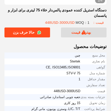
2/4
دستگاه استریل کننده عمودی پالس‌دار خلاء 75 لیتری برای ابزار و
پانسمان
قیمت：448USD-3000USD
MOQ：1
بهترین قیمت
حالا حرف بزن
توضیحات محصول
محل منبع
چین
نام تجاری
Stertek
گواهی
CE, ISO13485,ISO9001
شماره مدل
STV-V 75
مقدار حداقل
1
تعداد سفارش
قیمت
448USD-3000USD
جزئیات بسته بندی
جعبه چوبی استاندارد صادراتی
زمان تحویل
15 روز کاری
شرایط پرداخت
L/C، T/T، وسترن یونیون، مانی گرام