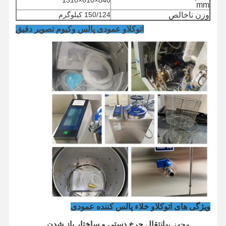
mm
وزن ناخالص
150/124 کیلوگرم
اتوکلاو عمودی پالس وکیوم تصویر دقیق
خونه
محصولات
ویدیو
درباره ما
ویژگی های اتوکلاو خلاء پالس کننده عمودی
مجهز به
انتقال چرخ دستی و ساختار باز شدن