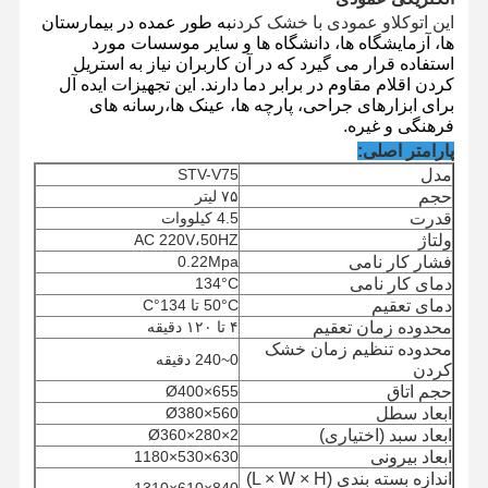
این اتوکلاو عمودی با خشک کردن
به طور عمده در بیمارستان
ها، آزمایشگاه ها، دانشگاه ها و سایر موسسات مورد
استفاده قرار می گیرد که در آن کاربران نیاز به استریل
کردن اقلام مقاوم در برابر دما دارند. این تجهیزات ایده آل
برای ابزارهای جراحی، پارچه ها، عینک ها،رسانه های
فرهنگی و غیره.
پارامتر اصلی:
مدل
STV-V75
حجم
۷۵ لیتر
قدرت
4.5 کیلووات
ولتاژ
AC 220V،50HZ
فشار کار نامی
0.22Mpa
دمای کار نامی
134°C
دمای تعقیم
50°C تا 134°C
محدوده زمان تعقیم
۴ تا ۱۲۰ دقیقه
محدوده تنظیم زمان خشک
0~240 دقیقه
کردن
حجم اتاق
Ø400×655
ابعاد سطل
Ø380×560
ابعاد سبد (اختیاری)
Ø360×280×2
ابعاد بیرونی
630×530×1180
اندازه بسته بندی (L × W × H)
840×610×1310