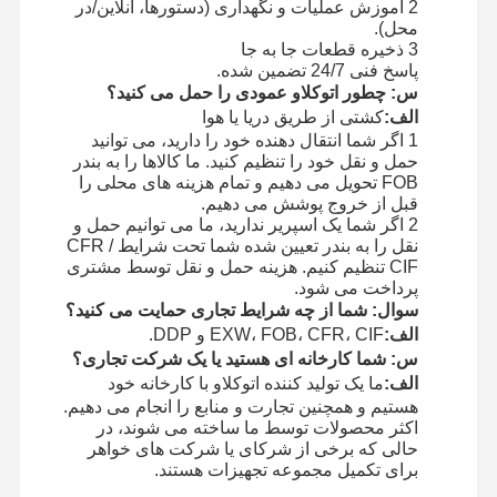
2 آموزش عملیات و نگهداری (دستورها، آنلاین/در
محل).
3 ذخيره قطعات جا به جا
پاسخ فنی 24/7 تضمین شده.
س: چطور اتوکلاو عمودی را حمل می کنید؟
الف:
کشتی از طریق دریا یا هوا
1 اگر شما انتقال دهنده خود را دارید، می توانید
حمل و نقل خود را تنظیم کنید. ما کالاها را به بندر
FOB تحویل می دهیم و تمام هزینه های محلی را
قبل از خروج پوشش می دهیم.
2 اگر شما یک اسپریر ندارید، ما می توانیم حمل و
نقل را به بندر تعیین شده شما تحت شرایط CFR /
CIF تنظیم کنیم. هزینه حمل و نقل توسط مشتری
پرداخت می شود.
سوال: شما از چه شرایط تجاری حمایت می کنید؟
الف:
EXW، FOB، CFR، CIF و DDP.
س: شما کارخانه ای هستید یا یک شرکت تجاری؟
الف:
ما یک تولید کننده اتوکلاو با کارخانه خود
هستیم و همچنین تجارت و منابع را انجام می دهیم.
اکثر محصولات توسط ما ساخته می شوند، در
حالی که برخی از شرکای یا شرکت های خواهر
برای تکمیل مجموعه تجهیزات هستند.