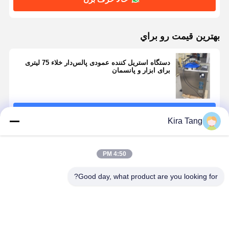
بهترين قيمت رو براي
دستگاه استریل کننده عمودی پالس‌دار خلاء 75 لیتری
برای ابزار و پانسمان
ادامه هید
Kira Tang
محصولات توصیه شده
4:50 PM
Good day, what product are you looking for?
صفحه نمایش
دستگاه اتوکلاو
150L دستگاه
اتوکلاو استی