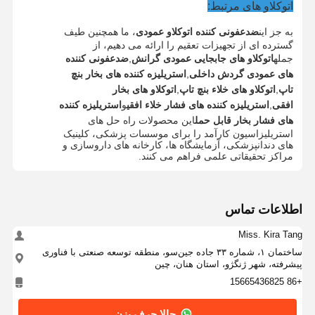
اتوکلاو های مرتبط:
به جز اين
ضدعفونی کننده اتوکلاو عمودی
، ما همچنین طیف
گسترده ای از تجهیزات تعقیم را ارائه می دهیم، از
جمله
اتوکلاو های جابجایی عمودی گرانش
,
ضدعفونی کننده
های عمودی گردش داخلی
,
استریلیزه کننده های بخار بنچ
تاپ
,
اتوکلاو های خلاء بنچ تاپ
,
اتوکلاو های بخار
افقی
,
استریلیزه کننده های فشار خلاء افقی
و
استریلیزه کننده
های فشار بخار قابل حمل
این محصولات راه حل های
استریلیزاسیون کارآمد را برای موسسات پزشکی، کلینیک
های دندانپزشکی، آزمایشگاه ها، کارخانه های داروسازی و
مراکز تحقیقاتی علمی فراهم می کنند.
اطلاعات تماس
Miss. Kira Tang
ساختمان ۱، شماره ۳۳ جاده جین‌سو، منطقه توسعه صنعتی با فناوری
پیشرفته، شهر ژنگژو، استان هنان، چین
+86 15665436825
حالا حرف بزن