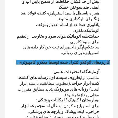
بیش از حد فشار، حفاظت از سطح پایین آب و
استریلیزر اتیلن اکسید
ایمنی ضد سوختن خشک
.
همراه با
سطل یا سبد استریلیزه کننده فولاد ضد
استریلیزه کننده دارویی
زنگ
برای بارگذاری متنوع.
ضدعفونی‌کننده خودکار شستشو
یادآوری صدا
بعد از اتمام تعقيم با
توقف
اتوماتیک
عملکرد.
تجهیزات CSSD
حمایت
تخلیه اتوماتیک هوای سرد و بخار
بعد از تعقيم
براي بهبود کارايي.
تجهیزات تصفیه آب
ساختگی
چاپگر داخلی
برای ثبت خودکار داده های
استریلیزه برای ردیابی.
کابینت خشک کن
کاربردهای اتوکلاو کنترل شده توسط میکرو کامپیوتری
تجهیزات آزمایشگاهی
آزمایشگاه / تحقیقات علمی:
مناسب برای
ظروف شیشه ای، رسانه های کشت،
کیت ابزار جراحی
(مطلوب مطابقت با سبد ابزار
است) و
زباله های بیولوژیکی
(باید مطابق مقررات
محلی پردازش شود).
بیمارستان / کلینیک / امکانات پزشکی:
برای استریلیزه کردن ایده آل است
مجموعه ابزار
جراحی، کیت پوشاک و پارچه های پزشکی
.
داروسازی / مهندسی زیستی / صنایع غذایی: