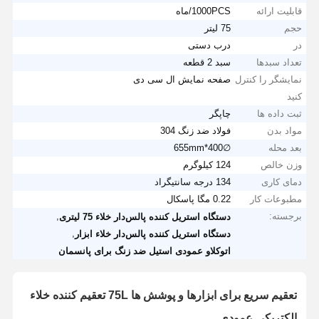
قابلیت ارائه
1000PCS/ماه
حجم
75 لیتر
در
درب دستی
تعداد سبدها
سبد 2 قطعه
نمایشگر را کنترل
صفحه نمایش ال سی دی
کنید
ثبت داده ها
چاپگر
مواد بدن
فولاد ضد زنگ 304
بعد محله
∅400*655mm
وزن خالص
124 کیلوگرم
دمای کاری
134 درجه سانتیگراد
مطبوعات کار
0.22 مگا پاسکال
برجسته:
,
دستگاه استریل کننده پالس‌دار خلاء 75 لیتری
,
دستگاه استریل کننده پالس‌دار خلاء ابزار
اتوکلاو عمودی استیل ضد زنگ برای پانسمان
تعقیم سریع برای ابزارها و پوشش ها 75L تعقیم کننده خلاء
الکتریکی عمودی