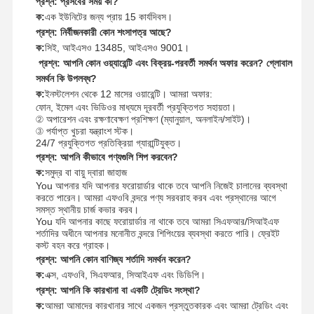
প্রশ্ন: প্রসবের সময় কী?
ক:
এক ইউনিটের জন্য প্রায় 15 কার্যদিবস।
প্রশ্ন: নির্বীজনকারী কোন শংসাপত্র আছে?
ক:
সিই, আইএসও 13485, আইএসও 9001।
প্রশ্ন: আপনি কোন ওয়্যারেন্টি এবং বিক্রয়-পরবর্তী সমর্থন অফার করেন? গ্লোবাল
সমর্থন কি উপলব্ধ?
ক:
ইনস্টলেশন থেকে 12 মাসের ওয়ারেন্টি। আমরা অফার:
ফোন, ইমেল এবং ভিডিওর মাধ্যমে দূরবর্তী প্রযুক্তিগত সহায়তা।
② অপারেশন এবং রক্ষণাবেক্ষণ প্রশিক্ষণ (ম্যানুয়াল, অনলাইন/সাইট)।
③ পর্যাপ্ত খুচরা যন্ত্রাংশ স্টক।
24/7 প্রযুক্তিগত প্রতিক্রিয়া গ্যারান্টিযুক্ত।
প্রশ্ন: আপনি কীভাবে পণ্যগুলি শিপ করবেন?
ক:
সমুদ্র বা বায়ু দ্বারা জাহাজ
You আপনার যদি আপনার ফরোয়ার্ডার থাকে তবে আপনি নিজেই চালানের ব্যবস্থা
করতে পারেন। আমরা এফওবি বন্দরে পণ্য সরবরাহ করব এবং প্রস্থানের আগে
সমস্ত স্থানীয় চার্জ কভার করব।
You যদি আপনার কাছে ফরোয়ার্ডার না থাকে তবে আমরা সিএফআর/সিআইএফ
শর্তাদির অধীনে আপনার মনোনীত বন্দরে শিপিংয়ের ব্যবস্থা করতে পারি। ফ্রেইট
কস্ট বহন করে গ্রাহক।
প্রশ্ন: আপনি কোন বাণিজ্য শর্তাদি সমর্থন করেন?
ক:
এক্স, এফওবি, সিএফআর, সিআইএফ এবং ডিডিপি।
প্রশ্ন: আপনি কি কারখানা বা একটি ট্রেডিং সংস্থা?
ক:
আমরা আমাদের কারখানার সাথে একজন প্রস্তুতকারক এবং আমরা ট্রেডিং এবং