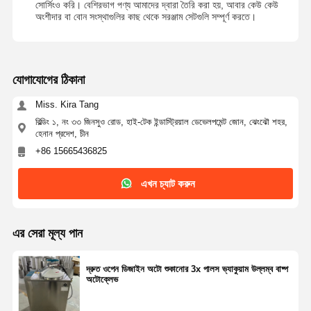
সোর্সিংও করি। বেশিরভাগ পণ্য আমাদের দ্বারা তৈরি করা হয়, আবার কেউ কেউ
অংশীদার বা বোন সংস্থাগুলির কাছ থেকে সরঞ্জাম সেটগুলি সম্পূর্ণ করতে।
যোগাযোগের ঠিকানা
Miss. Kira Tang
বিল্ডিং ১, নং ৩৩ জিনসুও রোড, হাই-টেক ইন্ডাস্ট্রিয়াল ডেভেলপমেন্ট জোন, ঝেংঝৌ শহর,
হেনান প্রদেশ, চীন
+86 15665436825
এখন চ্যাট করুন
এর সেরা মূল্য পান
দ্রুত ওপেন ডিজাইন অটো শুকানোর 3x পালস ভ্যাকুয়াম উল্লম্ব বাষ্প
অটোক্লেভ