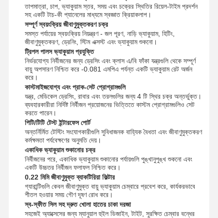
তাপমাত্রা, চাপ, ভ্যাকুয়াম স্তর, সময় এবং চক্রের স্থিতির রিয়েল-টাইম প্রদর্শন
সহ একটি টাচ-কী প্যানেলের মাধ্যমে স্বজ্ঞাত ক্রিয়াকলাপ।
সম্পূর্ণ স্বয়ংক্রিয় জীবাণুমুক্তকরণ চক্র
কারখানা পরিদর্শন
গুণমান নিয়ন্ত্রণ
আমাদের সাথে
খবর
সমস্ত পর্যায়ের স্বয়ংক্রিয় নিয়ন্ত্রণ - জল পূরণ, নাড়ি ভ্যাকুয়াম, হিটিং,
যোগাযোগ
জীবাণুমুক্তকরণ, ড্রেনিং, স্টিম এক্সস্ট এবং ভ্যাকুয়াম শুকনো।
ট্রিপল পালস ভ্যাকুয়াম প্রযুক্তি
নির্ভরযোগ্য নির্বীজনের জন্য ড্রেসিং এবং ক্লাস এ/বি ফাঁকা যন্ত্রগুলি থেকে সম্পূর্ণ
বায়ু অপসারণ নিশ্চিত করে -0.081 এমপিএ পর্যন্ত একটি ভ্যাকুয়াম রেট অর্জন
করে।
কাস্টমাইজযোগ্য এবং প্রাক-সেট প্রোগ্রামগুলি
মামলা
যন্ত্র, মেডিকেল ড্রেসিং, রাবার এবং তরলগুলির জন্য 4 টি স্থির চক্র অন্তর্ভুক্ত।
ব্যবহারকারীরা নির্দিষ্ট নির্বীজন প্রয়োজনের ভিত্তিতে কাস্টম প্রোগ্রামগুলিও সেট
করতে পারেন।
অনুভূমিক অটোক্লেভ নির্বীজনকারী
পিটি/টিটি টেস্ট ইন্টারফেস পোর্ট
অন্তর্নির্মিত টেস্টিং সংযোগকারীগুলি সুবিধাজনক বাহ্যিক বৈধতা এবং জীবাণুমুক্তকরণ
কর্মক্ষমতা পর্যবেক্ষণের অনুমতি দেয়।
অনুভূমিক অটোক্লেভ মেশিন
একাধিক ভ্যাকুয়াম শুকানোর চক্র
নির্বীজনের পরে, একাধিক ভ্যাকুয়াম শুকানোর পর্যায়গুলি পুঙ্খানুপুঙ্খ শুকনো এবং
টেবিল টপ অটোক্লেভ
একটি উচ্চতর নির্বীজন ফলাফল নিশ্চিত করে।
0.22 মিমি জীবাণুমুক্ত ব্যাকটিরিয়া ফিল্টার
পোর্টেবল অটোক্লেভ মেশিন
গ্যারান্টিগুলি কেবল জীবাণুমুক্ত বায়ু ভ্যাকুয়াম চেম্বারে প্রবেশ করে, কার্যকরভাবে
শীতল হওয়ার সময় গৌণ দূষণ রোধ করে।
নিম্ন তাপমাত্রার প্লাজমা স্টেরিলাইজার
স্ব-স্ফীত সিল সহ দ্রুত খোলা হাতের চাকা দরজা
সহজেই অ্যাক্সেসের জন্য ম্যানুয়াল হুইল ডিজাইন, টাইট, সুরক্ষিত চেম্বার বন্ধের