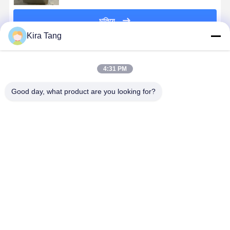
চালিয়ে
Kira Tang
প্রস্তাবিত পণ্য
4:31 PM
Good day, what product are you looking for?
75L LED ডিসপ্লে
সহজ অপারেশন
১৫০ লিটার ভেরিকাল
১২০ লিটার
ভার্টিকাল টপ লোডিং
অটোক্লেভ
অটোক্লেভ মেশিন
স্টেইনলেস স্টিল
অটোক্লেভ ম্যানুয়াল
স্টেরিলাইজার উল্লম্ব
ল্যাব স্টিম
চেম্বার অটোক্ল
নিরাপত্তা অপারেশন
স্টেরিলাইজার
ডিজিটাল ডিসপ্লে
শুকানোর ফাংশন 
ভালো দাম
ভালো দাম
ভালো দাম
ভালো দাম
বাড়ি
আমাদের
আমাদের সাথে যোগাযোগ
Desktop
Site
সম্পর্কে
করুন