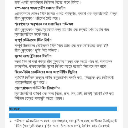
জন্য একটি স্বয়ংক্রিয় সিলিকন সিলের সাথে মিলিত।
ইথিলিন অক্সাইড জীবাণুমুক্তকারক
বাষ্প-জলের অভ্যন্তরীণ সঞ্চালন সিস্টেম
ওয়ার্কস্পেসে কোনও স্টিম রিলিজ-একটি পরিষ্কার, শুকনো এবং ব্যবহারকারী-বান্ধব
ফার্মাসিউটিক্যাল জীবাণুমুক্তকারক
জীবাণুমুক্তকরণ পরিবেশ তৈরি করে।
শ্রবণযোগ্য অনুস্মারক সহ স্বয়ংক্রিয় শাট-অফ
স্বয়ংক্রিয় ওয়াশার জীবাণুনাশক
জীবাণুমুক্তকরণ স্বয়ংক্রিয়ভাবে বন্ধ হয়ে যায় এবং চক্রটি শেষ হওয়ার পরে
ব্যবহারকারীকে সতর্ক করে।
CSSD সরঞ্জাম
সম্পূর্ণ স্টেইনলেস স্টিল নির্মাণ
সম্পূর্ণ উচ্চমানের স্টেইনলেস স্টিল দিয়ে তৈরি এবং দক্ষ লোডিংয়ের জন্য দুটি
জীবাণুমুক্তকরণ ঝুড়ি দিয়ে সজ্জিত।
জল চিকিত্সা সরঞ্জাম
সুরক্ষা দরজা ইন্টারলক সিস্টেম
দরজা সিল না করা পর্যন্ত জীবাণুমুক্তকরণ চক্র শুরু করতে পারে না; অপারেশন
শুকানোর ক্যাবিনেট
চলাকালীন, ব্যবহারকারীর সুরক্ষা নিশ্চিত করতে দরজাটি নিরাপদে লক থাকে।
রিয়েল-টাইম রেকর্ডিংয়ের জন্য অন্তর্নির্মিত প্রিন্টার
পরীক্ষাগার সরঞ্জাম
প্রতিটি নির্বীজন চক্রের লাইভ ডকুমেন্টেশন সমর্থন করে, নিয়ন্ত্রক এবং নিরীক্ষণের
প্রয়োজনীয়তা পূরণ করে।
প্রোগ্রামেবল স্টার্ট-টাইম রিজার্ভেশন
ব্যবহারকারীরা তারিখ এবং সময় (বছর, মাস, দিন, ঘন্টা, মিনিট) আগেই সেট করে
নির্বীজন চক্রের সময়সূচী করতে পারেন।
আবেদন:
পরীক্ষাগার/বৈজ্ঞানিক গবেষণা: গ্লাসওয়্যার, সংস্কৃতি মাধ্যম, সার্জিকাল ইনস্ট্রুমেন্ট
কিটস (অবশ্যই যন্ত্রের ঝুড়ির সাথে মিলে যেতে হবে), জৈবিক বর্জ্য (অবশ্যই