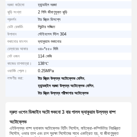
দরজা কাঠামো
হ্যান্ডহিল দরজা
ঝুড়ি সংখ্যা
2 পিসি জীবাণুমুক্ত ঝুড়ি
প্রদর্শন
টাচ স্ক্রিন ডিসপ্লে
ডেটা রেকর্ডিং
প্রিন্টার সজ্জিত
উপাদান
স্টেইনলেস স্টিল 304
শুকানোর ফাংশন
ভ্যাকুয়াম শুকানোর
চেম্বারের আকার
৩৪০*৫৫০ মিমি
নেট ওজন
114 কেজি
কাজের তাপমাত্রা।
138℃
ওয়ার্কিং প্রেস।
0.25MPa
লক্ষণীয় করা:
,
টাচ স্ক্রিন উল্লম্ব অটোক্লেভ মেশিন
,
হ্যান্ডহুইল দরজা উল্লম্ব অটোক্লেভ মেশিন
টাচ স্ক্রিন উল্লম্ব পরীক্ষাগার অটোক্লেভ
দ্রুত ওপেন ডিজাইন অটো শুকনো 3 বার পালস ভ্যাকুয়াম উল্লম্ব বাষ্প
অটোক্লেভ
এই
উল্লম্ব বাষ্প ভ্যাকাম অটোক্লেভ হিটিং সিস্টেম, মাইক্রো-কম্পিউটার নিয়ন্ত্রিত
সিস্টেম, ওভার তাপ এবং চাপ সুরক্ষা সিস্টেমের সাথে একত্রিত হয়, যা জীবাণুমুক্ত