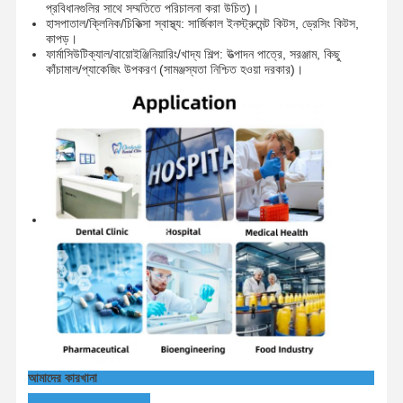
প্রবিধানগুলির সাথে সম্মতিতে পরিচালনা করা উচিত)।
হাসপাতাল/ক্লিনিক/চিকিত্সা স্বাস্থ্য: সার্জিকাল ইনস্ট্রুমেন্ট কিটস, ড্রেসিং কিটস,
কাপড়।
ফার্মাসিউটিক্যাল/বায়োইঞ্জিনিয়ারিং/খাদ্য শিল্প: উত্পাদন পাত্রে, সরঞ্জাম, কিছু
কাঁচামাল/প্যাকেজিং উপকরণ (সামঞ্জস্যতা নিশ্চিত হওয়া দরকার)।
আমাদের কারখানা