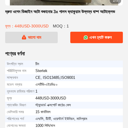
2/5
দ্রুত ওপেন ডিজাইন অটো শুকানোর 3x পালস ভ্যাকুয়াম উল্লম্ব বাষ্প অটোক্লেভ
মূল্য：448USD-3000USD
MOQ：1
ভালো দাম
এখন চ্যাট করুন
পণ্যের বর্ণনা
উৎপত্তি স্থল
চীন
পরিচিতিমুলক নাম
Stertek
সাক্ষ্যদান
CE, ISO13485,ISO9001
মডেল নম্বার
এসটিভি-এইচভি৫০
ন্যূনতম চাহিদার পরিমাণ
1
মূল্য
448USD-3000USD
প্যাকেজিং বিবরণ
স্ট্যান্ডার্ড এক্সপোর্ট কাঠের কেস
ডেলিভারি সময়
15 কার্যদিবস
পরিশোধের শর্ত
এল/সি, টি/টি, ওয়েস্টার্ন ইউনিয়ন, মানিগ্রাম
যোগানের ক্ষমতা
1000 পিসি/মাস