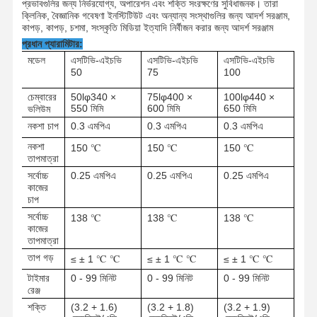
প্রভাবগুলির জন্য নির্ভরযোগ্য, অপারেশন এবং শক্তি সংরক্ষণের সুবিধাজনক। তারা
ক্লিনিক, বৈজ্ঞানিক গবেষণা ইনস্টিটিউট এবং অন্যান্য সংস্থাগুলির জন্য আদর্শ সরঞ্জাম,
কাপড়, কাপড়, চশমা, সংস্কৃতি মিডিয়া ইত্যাদি নির্বীজন করার জন্য আদর্শ সরঞ্জাম
প্রধান প্যারামিটার:
মডেল
এসটিভি-এইচভি
এসটিভি-এইচভি
এসটিভি-এইচভি
50
75
100
চেম্বারের
50lφ340 ×
75lφ400 ×
100lφ440 ×
550 মিমি
600 মিমি
650 মিমি
ভলিউম
নকশা চাপ
0.3 এমপিএ
0.3 এমপিএ
0.3 এমপিএ
নকশা
150 ℃
150 ℃
150 ℃
তাপমাত্রা
সর্বোচ্চ
0.25 এমপিএ
0.25 এমপিএ
0.25 এমপিএ
কাজের
চাপ
সর্বোচ্চ
138 ℃
138 ℃
138 ℃
কাজের
তাপমাত্রা
তাপ গড়
≤ ± 1 ℃ ℃
≤ ± 1 ℃ ℃
≤ ± 1 ℃ ℃
টাইমার
0 - 99 মিনিট
0 - 99 মিনিট
0 - 99 মিনিট
রেঞ্জ
শক্তি
(3.2 + 1.6)
(3.2 + 1.8)
(3.2 + 1.9)