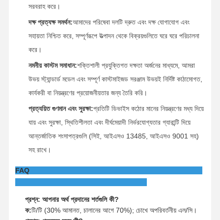
সরবরাহ করে।
দক্ষ প্রত্যক্ষ সমর্থন:
আমাদের পরিষেবা দলটি দ্রুত এবং দক্ষ যোগাযোগ এবং
সহায়তা নিশ্চিত করে, সম্পূর্ণরূপে উত্পাদন থেকে বিক্রয়গুলিতে ঘরে ঘরে পরিচালনা
করে।
নমনীয় কাস্টম সমাধান:
শক্তিশালী প্রযুক্তিগত দক্ষতা অর্জনের মাধ্যমে, আমরা
উভয় স্ট্যান্ডার্ড মডেল এবং সম্পূর্ণ কাস্টমাইজড সরঞ্জাম উভয়ই নির্দিষ্ট কাঠামোগত,
কার্যকরী বা নিয়ন্ত্রণের প্রয়োজনীয়তার জন্য তৈরি করি।
প্রত্যয়িত গুণমান এবং সুরক্ষা:
প্রতিটি ডিভাইস কঠোর মানের নিয়ন্ত্রণের মধ্য দিয়ে
যায় এবং সুরক্ষা, স্থিতিশীলতা এবং দীর্ঘমেয়াদী নির্ভরযোগ্যতার গ্যারান্টি দিয়ে
আন্তর্জাতিক শংসাপত্রগুলি (সিই, আইএসও 13485, আইএসও 9001 সহ)
সহ রাখে।
FAQ
প্রশ্ন: আপনার অর্থ প্রদানের শর্তগুলি কী?
ক:
টি/টি (30% আমানত, চালানের আগে 70%); চোখে অপরিবর্তনীয় এল/সি।