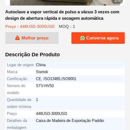
2/5
Autoclave a vapor vertical de pulso a vácuo 3 vezes com
design de abertura rápida e secagem automática
Preço：448USD-3000USD
MOQ：1
Melhor preço
Converse agora
Descrição De Produto
Lugar de origem
China
Marca
Stertek
Certificação
CE, ISO13485,ISO9001
Número do
STV-HV50
modelo
Quantidade de
1
ordem mínima
Preço
448USD-3000USD
Detalhes da
Caixa de Madeira de Exportação Padrão
embalagem