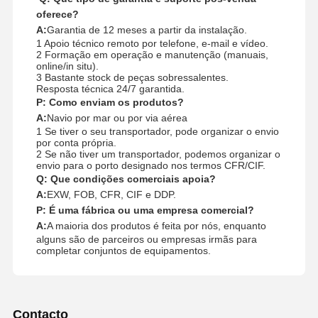
oferece?
A:
Garantia de 12 meses a partir da instalação.
1 Apoio técnico remoto por telefone, e-mail e vídeo.
2 Formação em operação e manutenção (manuais,
online/in situ).
3 Bastante stock de peças sobressalentes.
Resposta técnica 24/7 garantida.
P: Como enviam os produtos?
A:
Navio por mar ou por via aérea
1 Se tiver o seu transportador, pode organizar o envio
por conta própria.
2 Se não tiver um transportador, podemos organizar o
envio para o porto designado nos termos CFR/CIF.
Q: Que condições comerciais apoia?
A:
EXW, FOB, CFR, CIF e DDP.
P: É uma fábrica ou uma empresa comercial?
A:
A maioria dos produtos é feita por nós, enquanto
alguns são de parceiros ou empresas irmãs para
completar conjuntos de equipamentos.
Contacto