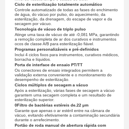
Esterilizador do óxido de etileno
Ciclo de esterilização totalmente automático
Controle automatizado de todas as fases do enchimento
Esterilizadores farmacêuticos
de água, do vácuo por pulso, do aquecimento, da
esterilização, da drenagem, do escape de vapor e da
secagem por vácuo.
Desinfetante automático para lavadora
Tecnologia de vácuo de triplo pulso
Atinge uma taxa de vácuo de até -0,081 MPa, garantindo
Equipamento CSSD
a remoção completa de ar dos curativos e instrumentos
ocos de classe A/B para esterilização fiável.
Programas personalizáveis e pré-definidos
Equipamento do tratamento da água
Inclui 4 ciclos fixos para instrumentos, curativos médicos,
borracha e líquidos.
armário de secagem
Porta de interface de ensaio PT/TT
Os conectores de ensaio integrados permitem a
Equipamento de laboratório
validação externa conveniente e o monitoramento do
desempenho de esterilização.
Ciclos múltiplos de secagem a vácuo
Após a esterilização, várias fases de secagem a vácuo
garantem uma secagem completa e um resultado de
esterilização superior.
0Filtro de bactérias estéreis de.22 μm
Garante que apenas o ar estéril entre na câmara de
vácuo, evitando efetivamente a contaminação secundária
durante o arrefecimento.
Portão de roda manual de abertura rápida com