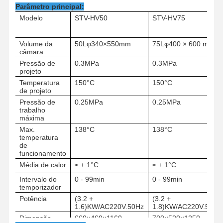
Parâmetro principal:
Modelo
STV-HV50
STV-HV75
Volume da
50Lφ340×550mm
75Lφ400 × 600 mm
câmara
Pressão de
0.3MPa
0.3MPa
projeto
Temperatura
150°C
150°C
de projeto
Pressão de
0.25MPa
0.25MPa
trabalho
máxima
Max.
138°C
138°C
temperatura
de
funcionamento
Média de calor
≤ ± 1°C
≤ ± 1°C
Intervalo do
0 - 99min
0 - 99min
temporizador
Início
Produtos
Vídeos
Sobre Nós
Potência
(3.2 +
(3.2 +
1.6)KW/AC220V.50Hz
1.8)KW/AC220V.50Hz
Dimensão
660×460×1160
700×520×1250