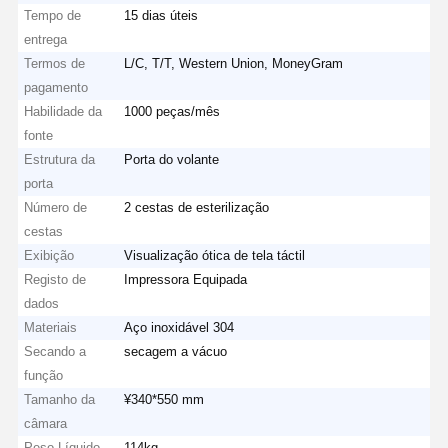
Tempo de
15 dias úteis
entrega
Termos de
L/C, T/T, Western Union, MoneyGram
pagamento
Habilidade da
1000 peças/mês
fonte
Estrutura da
Porta do volante
porta
Número de
2 cestas de esterilização
cestas
Exibição
Visualização ótica de tela táctil
Registo de
Impressora Equipada
dados
Materiais
Aço inoxidável 304
Secando a
secagem a vácuo
função
Tamanho da
¥340*550 mm
câmara
Peso Líquido
114kg