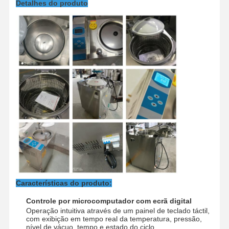
global ((mm)
Detalhes do produto
Dimensão do
740×550×1270
780 × 600 × 1410
transporte
Visita À
Controle De
Contacte-
Notícias
((mm)
Fábrica
Qualidade
Nos
Casos
Esterilizador horizontal da autoclave
Autoclave Vertical
Autoclave de Bancada
Características do produto:
Máquina de autoclave portátil
Controle por microcomputador com ecrã digital
Operação intuitiva através de um painel de teclado táctil,
Esterilizador de plasma a baixa temperatura
com exibição em tempo real da temperatura, pressão,
nível de vácuo, tempo e estado do ciclo.