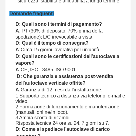
sicurezza, stabilità e affidabilità a lungo termine.
Domande frequenti
D: Quali sono i termini di pagamento?
A:
T/T (30% di deposito, 70% prima della
spedizione); L/C irrevocabile a vista.
D: Qual è il tempo di consegna?
A:
Circa 15 giorni lavorativi per un'unità.
D: Quali sono le certificazioni dell'autoclave a
vapore?
A:
CE, ISO 13485, ISO 9001.
D: Che garanzia e assistenza post-vendita
dell'autoclave verticale offrite?
A:
Garanzia di 12 mesi dall'installazione.
1 Supporto tecnico a distanza via telefono, e-mail e
video.
2 Formazione di funzionamento e manutenzione
(manuali, online/in loco).
3 Ampia scorta di ricambi.
Risposta tecnica 24 ore su 24, 7 giorni su 7.
D: Come si spedisce l'autoclave di carico
superiore?