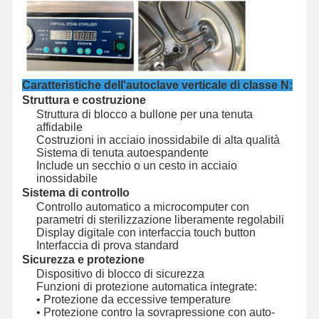
Sterilizzatore dell'ossido di etilene
Sterilizzatori farmaceutici
Disinfettore automatico per lavatrici
Caratteristiche dell'autoclave verticale di classe N:
Attrezzature CSSD
Struttura e costruzione
Struttura di blocco a bullone per una tenuta
Attrezzatura di trattamento delle acque
affidabile
Costruzioni in acciaio inossidabile di alta qualità
Sistema di tenuta autoespandente
armadio di asciugatura
Include un secchio o un cesto in acciaio
inossidabile
Attrezzatura di laboratorio
Sistema di controllo
Controllo automatico a microcomputer con
parametri di sterilizzazione liberamente regolabili
Display digitale con interfaccia touch button
Interfaccia di prova standard
Sicurezza e protezione
Dispositivo di blocco di sicurezza
Funzioni di protezione automatica integrate:
• Protezione da eccessive temperature
• Protezione contro la sovrapressione con auto-