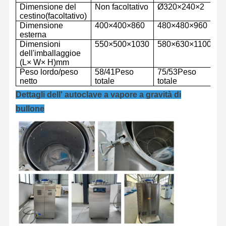
Dimensione del
Non facoltativo
Ø
3
2
0
×
2
4
0
×
2
Ø
cestino
(facoltativo)
Dimensione
400
×
400
×
860
480
×
480
×
960
5
Visita Alla
Controllo
Contattaci
Notizie
esterna
Fabbrica
Qualità
Dimensioni
550
×
500
×
1
0
30
580
×
6
3
0
×
1
100
6
dell'imballaggio
e
(L
×
W
×
H)
mm
Peso lordo/peso
58
/
41
Peso
75
/
53
Peso
8
netto
totale
totale
t
Dettagli dell' autoclave a vapore a gravità di
Casi
bullone
Sterilizzatore orizzontale dell'autoclave
Autoclave verticale
Autoclave da banco
Macchina autoclave portatile
Sterilizzatore al plasma a bassa temperatura