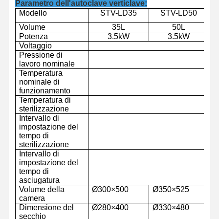
Parametro dell'autoclave verticlave:
Modello
STV-LD
35
STV-LD
50
Volume
35L
50L
Potenza
3.5kW
3.5kW
Voltaggio
Pressione di
lavoro nominale
Temperatura
nominale di
funzionamento
Temperatura di
sterilizzazione
Intervallo di
impostazione del
tempo di
sterilizzazione
Intervallo di
impostazione del
tempo di
asciugatura
Volume della
Ø
3
0
0
×
5
00
Ø
35
0
×
5
25
Ø
Casa
Prodotti
Video
Su Di Noi
camera
Dimensione del
Ø
28
0
×
40
0
Ø
3
3
0
×
4
80
Ø
secchio