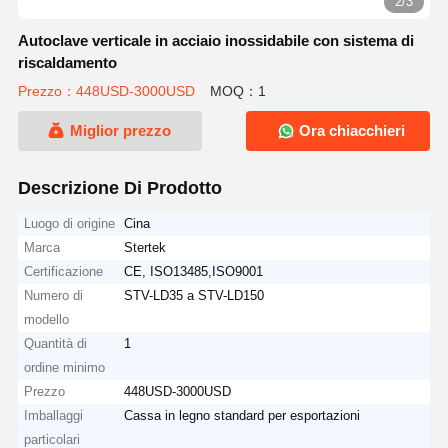
2/3
Autoclave verticale in acciaio inossidabile con sistema di
riscaldamento
Prezzo：448USD-3000USD
MOQ：1
Miglior prezzo
Ora chiacchieri
Descrizione Di Prodotto
Luogo di origine
Cina
Marca
Stertek
Certificazione
CE, ISO13485,ISO9001
Numero di
STV-LD35 a STV-LD150
modello
Quantità di
1
ordine minimo
Prezzo
448USD-3000USD
Imballaggi
Cassa in legno standard per esportazioni
particolari