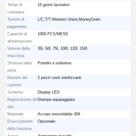
Tempi di
15 giorni lavorativi
consegna
Termini di
L/C,T/T,Western Union,MoneyGram
pagamento
Capacità di
1000 PCS/MESE
alimentazione
Volume della
35l, 50l, 75l, 100l, 120l, 150l
macchina
Struttura della
Portello a volantino
porta
Numero dei
2 pezzi cesti sterilizzanti
canestri
Schermo
Display LED
Registrazione dei
Stampa equipaggiata
dati
Materiale
Acciaio inossidabile 304
Essiccamento
Opzionale
della funzione
Acqua
Aggiungere maually