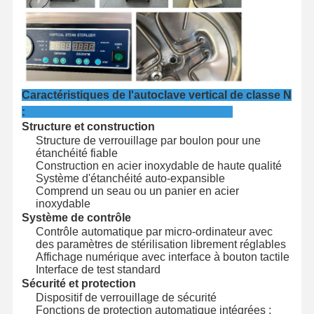
Stérilisateur d'oxyde d'éthylène
Stérilisateur pharmaceutique
Désinfecteur automatique de lave-linge
Caractéristiques de l'autoclave vertical de classe N
Équipement CSSD
:
Structure et construction
Équipement de traitement de l'eau
Structure de verrouillage par boulon pour une
étanchéité fiable
armoire de séchage
Construction en acier inoxydable de haute qualité
Système d'étanchéité auto-expansible
Comprend un seau ou un panier en acier
Équipement de laboratoire
inoxydable
Système de contrôle
Contrôle automatique par micro-ordinateur avec
des paramètres de stérilisation librement réglables
Affichage numérique avec interface à bouton tactile
Interface de test standard
Sécurité et protection
Dispositif de verrouillage de sécurité
Fonctions de protection automatique intégrées :