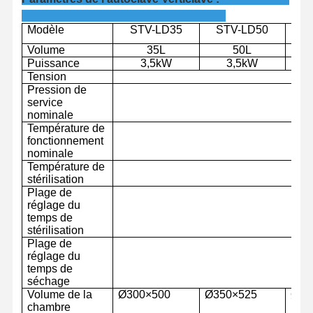
Modèle
STV-LD
35
STV-LD
50
S
Volume
35L
50L
Puissance
3,5kW
3,5kW
Tension
Pression de
service
nominale
Température de
fonctionnement
nominale
Température de
stérilisation
Plage de
réglage du
temps de
stérilisation
Plage de
réglage du
temps de
Accueil
Produits
Vidéos
À Propos De
séchage
Nous
Volume de la
Ø
3
0
0
×
5
00
Ø
35
0
×
5
25
Ø
40
chambre