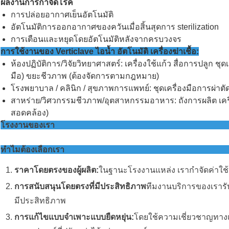
ผลงานการกําจัดโรค
การปล่อยอากาศเย็นอัตโนมัติ
อัตโนมัติการออกอากาศของควันเมื่อสิ้นสุดการ sterilization
การเตือนและหยุดโดยอัตโนมัติหลังจากครบวงจร
การใช้งานของ Verticlave ไอน้ำ อัตโนมัติ เครื่องฆ่าเชื้อ:
ห้องปฏิบัติการ/วิจัยวิทยาศาสตร์: เครื่องใช้แก้ว สื่อการปลูก ชุ
มือ) ขยะชีวภาพ (ต้องจัดการตามกฎหมาย)
โรงพยาบาล / คลินิก / สุขภาพการแพทย์: ชุดเครื่องมือการผ่าตัด 
สาหร่าย/วิศวกรรมชีวภาพ/อุตสาหกรรมอาหาร: ถังการผลิต เครื่อ
สอดคล้อง)
โรงงานของเรา
ทําไมต้องเลือกเรา
ราคาโดยตรงของผู้ผลิต:
ในฐานะโรงงานแหล่ง เรากําจัดค่าใช้จ
การสนับสนุนโดยตรงที่มีประสิทธิภาพ
ทีมงานบริการของเรารั
มีประสิทธิภาพ
การแก้ไขแบบจําเพาะแบบยืดหยุ่น:
โดยใช้ความเชี่ยวชาญทางเท