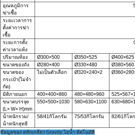
อุณหภูมิการ
ฆ่าเชื้อ
ระยะเวลาการ
ตั้งค่าการฆ่า
เชื้อ
ระยะการตั้ง
ค่าเวลาแห้ง
ปริมาณห้อง
Ø
3
0
0
×
5
00
Ø
35
0
×
5
25
Ø
400
×
6
2
5
ขนาดของถัง
Ø
28
0
×
40
0
Ø
3
3
0
×
4
80
Ø
380
×
5
6
0
ขนาดของ
ไม่เป็นตัวเลือก
Ø
3
2
0
×
2
4
0
×
2
Ø
360
×
280
กระเป๋า
(ไม่จํา
กัด)
มิติภายนอก
400
×
400
×
860
480
×
480
×
960
525
×
5
67
×
ขนาดบรรจุ
e
550
×
500
×
1
0
30
580
×
6
3
0
×
1
100
63
0
×
6
8
0
×
(L
×
W
×
H)
mm
น้ําหนักรวม/
58
/
41
กิโลกรัม
75
/
53
กิโลกรัม
82
/
61
กิโลก
น้ําหนักสุทธิ
ข้อมูลของ สลักเกลียว Gravity ไอน้ำ อัตโนมัติ