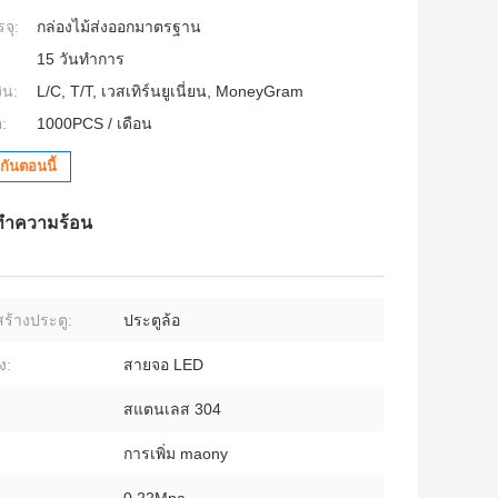
จุ:
กล่องไม้ส่งออกมาตรฐาน
15 วันทำการ
ิน:
L/C, T/T, เวสเทิร์นยูเนี่ยน, MoneyGram
:
1000PCS / เดือน
กันตอนนี้
ทําความร้อน
ร้างประตู:
ประตูล้อ
ง:
สายจอ LED
สแตนเลส 304
การเพิ่ม maony