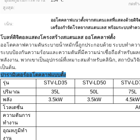
อุณหภูมิในการทำงาน
134 ℃
กดทำ
สูงสุด:
ออโตคลาฟแนวตั้งจากสแตนเลสที่แสดงด้วยดิจิ
เน้น:
เครื่องกําจัดโรคจากสแตนเลส พร้อมระบบทําค
โบลท์ดิจิตอลแสดงโครงสร้างสแตนเลส ออโตคลาฟตั้ง
ออโตคลาฟความดันระบายน้ําหมักนี้ถูกประกอบด้วย ระบบทําควา
ระบบป้องกันความร้อนและความดันที่มีความน่าเชื่อถือสําหรับผ
พลังงาน. พวกเขาเป็นอุปกรณ์ที่เหมาะสมสําหรับคลินิก, สถาบันวิจ
เป็นต้น.
ปารามิเตอร์ออโตคลาฟแบบตั้ง
รุ่น
STV-LD
35
STV-LD
50
STV-LD
ปริมาณ
35L
50L
75L
พลัง
3.5kW
3.5kW
4.5kW
โวลเตชั่น
A
ความดันการ
ทํางาน
อุณหภูมิทํา
งาน