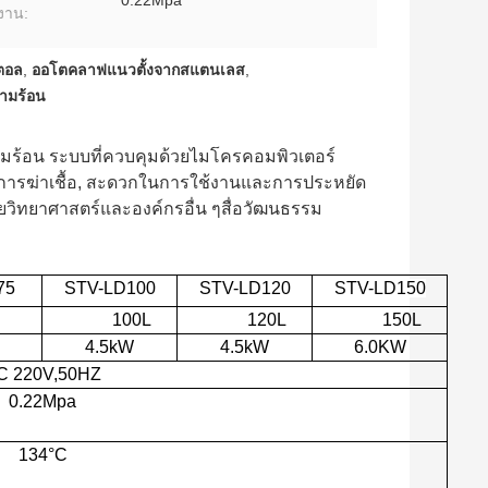
0.22Mpa
งาน:
ตอล
,
ออโตคลาฟแนวตั้งจากสแตนเลส
,
วามร้อน
มร้อน ระบบที่ควบคุมด้วยไมโครคอมพิวเตอร์
ลการฆ่าเชื้อ, สะดวกในการใช้งานและการประหยัด
ัยวิทยาศาสตร์และองค์กรอื่น ๆสื่อวัฒนธรรม
75
STV-LD
100
STV-LD
1
2
0
STV-LD
1
5
0
100L
120L
150L
4.5kW
4.5kW
6.0KW
C 220V
,
50HZ
0.22Mpa
134
°C