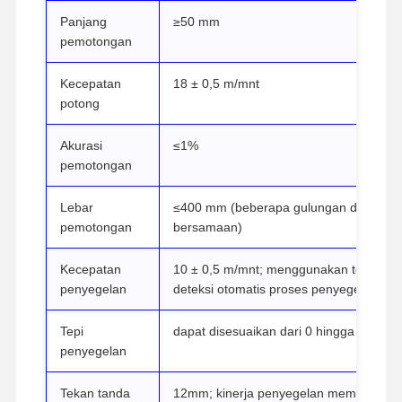
Panjang
≥50 mm
pemotongan
Kecepatan
18 ± 0,5 m/mnt
potong
Akurasi
≤1%
pemotongan
Lebar
≤400 mm (beberapa gulungan dapat dip
pemotongan
bersamaan)
Kecepatan
10 ± 0,5 m/mnt; menggunakan teknologi
penyegelan
deteksi otomatis proses penyegelan da
Tepi
dapat disesuaikan dari 0 hingga 35 mm
Rumah
Produk
Video
Tentang
penyegelan
Kami
Tekan tanda
12mm; kinerja penyegelan memenuhi pe