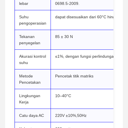
lebar
0698.5-2009.
Suhu
dapat disesuaikan dari 60°C hingga 22
Tur Pabrik
Kontrol
Hubungi
Berita
pengoperasian
Kualitas
Kami
Tekanan
85 ± 30 N
penyegelan
Akurasi kontrol
≤1%, dengan fungsi perlindungan panas
Kasus
suhu
Sterilisasi Autoklaf Horisontal
Metode
Pencetak titik matriks
Pencetakan
Mesin Autoklaf Vertikal
Lingkungan
10–40°C
Meja Atas Autoclave
Kerja
Mesin Autoclave Portable
Catu daya AC
220V ±10%,50Hz
Sterilisasi Plasma Suhu Rendah