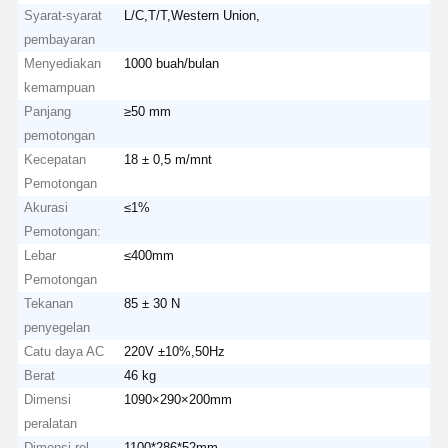
Syarat-syarat
L/C,T/T,Western Union,
pembayaran
Menyediakan
1000 buah/bulan
kemampuan
Panjang
≥50 mm
pemotongan
Kecepatan
18 ± 0,5 m/mnt
Pemotongan
Akurasi
≤1%
Pemotongan:
Lebar
≤400mm
Pemotongan
Tekanan
85 ± 30 N
penyegelan
Catu daya AC
220V ±10%,50Hz
Berat
46 kg
Dimensi
1090×290×200mm
peralatan
Dimensi rol
1100*286*52mm