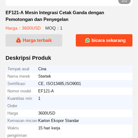
2/2
EF121-A Mesin Integrasi Cetak Ganda dengan
Pemotongan dan Penyegelan
Harga：3600USD
MOQ：1
Harga terbaik
bicara sekarang
Deskripsi Produk
Tempat asal
Cina
Nama merek
Stertek
Sertifikasi
CE, ISO13485,ISO9001
Nomor model
EF121-A
Kuantitas min
1
Order
Harga
3600USD
Kemasan rincian
Karton Ekspor Standar
Waktu
15 hari kerja
pengiriman