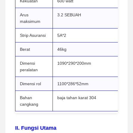
Kekuatan
600 watt
Sterilisator etilena oksida
Arus
3.2 SEBUAH
Sterilisator Farmasi
maksimum
Pencuci Disinfektan Otomatis
Strip Asuransi
5A*2
Peralatan CSSD
Berat
46kg
Peralatan Pengolahan Air
Dimensi
1090*290*200mm
Kabinet Pengeringan
peralatan
Peralatan laboratorium
Dimensi rol
1100*286*52mm
Bahan
baja tahan karat 304
cangkang
II. Fungsi Utama