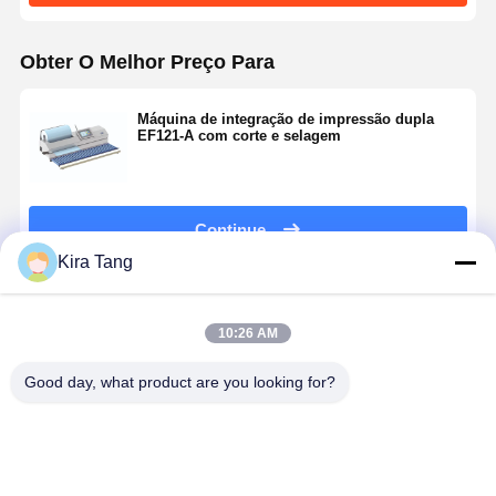
Obter O Melhor Preço Para
Máquina de integração de impressão dupla
EF121-A com corte e selagem
Continue
Kira Tang
Produtos Recomendados
10:26 AM
Good day, what product are you looking for?
Máquina de
168L
Máquina de
Máquina d
limpeza de 15
Limpador
Lavagem
limpeza ult