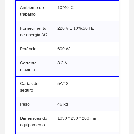
Esterilizador do óxido de etileno
Ambiente de
10°40°C
trabalho
Esterilizadores farmacêuticos
Desinfetante automático para lavadora
Fornecimento
220 V ± 10%,50 Hz
de energia AC
Equipamento CSSD
Potência
600 W
Equipamento do tratamento da água
Corrente
3.2 A
armário de secagem
máxima
Equipamento de laboratório
Cartas de
5A * 2
seguro
Peso
46 kg
Dimensões do
1090 * 290 * 200 mm
equipamento