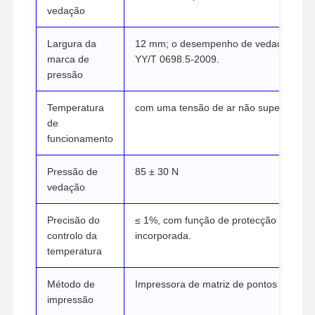
vedação
Visita À
Controle De
Contacte-
Notícias
Largura da
12 mm; o desempenho de vedação satisf
Fábrica
Qualidade
Nos
marca de
YY/T 0698.5-2009.
pressão
Temperatura
com uma tensão de ar não superior a 80
de
Casos
funcionamento
Pressão de
85 ± 30 N
Esterilizador horizontal da autoclave
vedação
Autoclave Vertical
Precisão do
≤ 1%, com função de protecção contra 
Autoclave de Bancada
controlo da
incorporada.
temperatura
Máquina de autoclave portátil
Método de
Impressora de matriz de pontos
Esterilizador de plasma a baixa temperatura
impressão