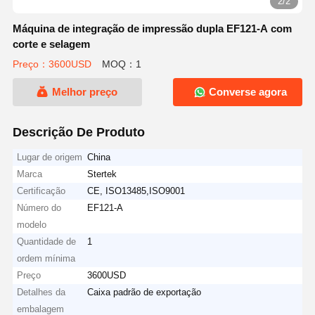
2/2
Máquina de integração de impressão dupla EF121-A com
corte e selagem
Preço：3600USD
MOQ：1
Melhor preço
Converse agora
Descrição De Produto
Lugar de origem
China
Marca
Stertek
Certificação
CE, ISO13485,ISO9001
Número do
EF121-A
modelo
Quantidade de
1
ordem mínima
Preço
3600USD
Detalhes da
Caixa padrão de exportação
embalagem