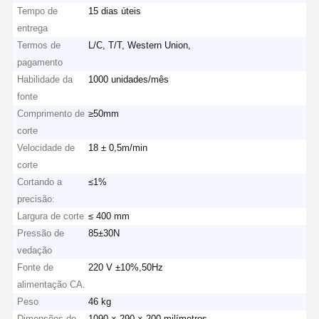
Tempo de
15 dias úteis
entrega
Termos de
L/C, T/T, Western Union,
pagamento
Habilidade da
1000 unidades/mês
fonte
Comprimento de
≥50mm
corte
Velocidade de
18 ± 0,5m/min
corte
Cortando a
≤1%
precisão:
Largura de corte
≤ 400 mm
Pressão de
85±30N
vedação
Fonte de
220 V ±10%,50Hz
alimentação CA.
Peso
46 kg
Dimensões do
1090 × 290 × 200 milímetros