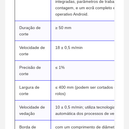
integradas, parâmetros de trabalho ajus
contagem, e um ecrã completo em língu
operativo Android.
Duração de
≥ 50 mm
corte
Velocidade de
18 ± 0,5 m/min
corte
Precisão de
≤ 1%
corte
Largura de
≤ 400 mm (podem ser cortados e selado
corte
rolos)
Velocidade de
10 ± 0,5 m/min; utiliza tecnologia contr
Início
Produtos
Vídeos
Sobre Nós
vedação
automática dos processos de vedação e
Borda de
com um comprimento de diâmetro não s